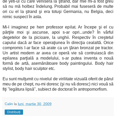
de yeti-ul cu care veniseră la ştrand, dar mie mi-a fost greu
să nu mă holbez îndelung. Probabil mai fuseseră de multe
ori cu el la ştrand şi era totuşi Germania, nu Belgia, deci
nimic suspect în asta.
Mi-l imaginez pe herr professor epilat. Ar începe şi el cu
părţile moi şi ascunse, apoi s-ar opri...unde? În vârful
degetelor de la picioare, la unghii. Respectiv în creştetul
capului dacă ar face operaţiunea în direcţia cealaltă. Orice
compromis l-ar face să arate ca un ţăran bronzat pe tractor.
Un artist modern ar avea ce operă vie să contruiască din
epilarea parţială a modelului, s-ar putea inventa o nouă
formă de artă, asemănătoare body paintingului. Body hair
stylist, body hair sculptor etc.
Eu sunt mulţumit cu nivelul de virilitate vizuală oferit de părul
meu de pe chept, nu-mi doresc (şi nu vă doresc) nici vouă să
fiţi "legătura lipsă", subiect de doctorat în antropomorfism.
Calin
la
luni, martie 30, 2009
Distribuiți