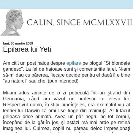
luni, 30 martie 2009
Epilarea lui Yeti
Am citit un post haios despre
epilare
pe blogul "Si blondele
gandesc". La fel de haioase sunt şi comentariile la el. N-am
să-mi dau cu părerea, fiecare decide pentru el dacă îi e bine
"au naturel" sau chel (pun intended).
Mi-am adus aminte de o zi petrecută într-un ştrand din
Germania, când am văzut un profesor cu elevii lui.
Respectivul domn, în slipi bineînţeles, era exemplul viu al
teoriei lui Darwin că omul se trage din maimuţă. Ar fi făcut
geloasă orice primată. Avea un păr negru pe tot corpul,
începând de la gât în jos, şi astăzi mă mai arde pe retină
imaginea lui. Culmea, copiii nu păreau deloc impresionaţi