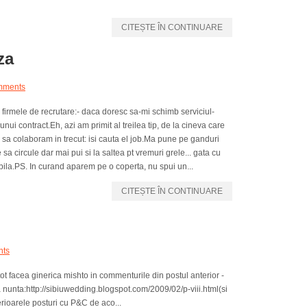
CITEȘTE ÎN CONTINUARE
za
mments
 firmele de recrutare:- daca doresc sa-mi schimb serviciul-
ui contract.Eh, azi am primit al treilea tip, de la cineva care
sa colaboram in trecut: isi cauta el job.Ma pune pe ganduri
 sa circule dar mai pui si la saltea pt vremuri grele... gata cu
stabila.PS. In curand aparem pe o coperta, nu spui un...
CITEȘTE ÎN CONTINUARE
nts
ot facea ginerica mishto in commenturile din postul anterior -
 nunta:http://sibiuwedding.blogspot.com/2009/02/p-viii.html(si
rioarele posturi cu P&C de aco...