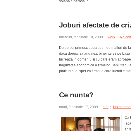
solana tuberosa in...
Joburi afectate de cri
miercuri, februarie 18, 2009
work
No co
De obicei primesc doua tipuri de mailuri de la
daca doresc sa angajez, bineinteles pe baza un
lucreaza in domeniu si cu care eram aproape 
fragilitatea economica a firmelor. Banii trebuie
platitudinile, sper ca firma la care lucrati e 
Ce nunta?
marți, februarie 17, 2009
niet
No comme
Ca t
iaca
ante