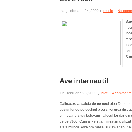
marți, februarie 24, 2009
music
No comm
Sapt
nota
ince
repe
ince
con
Surr
Ave internauti!
luni, februarie 23, 2009
niet
4 comments
Calinaces va saluta de pe noul blog.Dupa o 
posturilor de pe vechiul blog si va urez distrac
prin ea, nu-s toti bolovanii la locul lor dar 
de pe y360. Cum ar veni, am intrat in civiliza
atata munca, este ora mesei si cum ar spune si