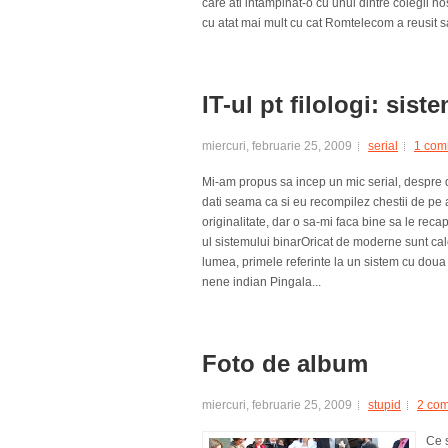
care ati intampinat-o cu unul dintre colegii nos
cu atat mai mult cu cat Romtelecom a reusit sa
IT-ul pt filologi: sist
miercuri, februarie 25, 2009
serial
1 com
Mi-am propus sa incep un mic serial, despre di
dati seama ca si eu recompilez chestii de pe 
originalitate, dar o sa-mi faca bine sa le rec
ul sistemului binarOricat de moderne sunt cal
lumea, primele referinte la un sistem cu doua 
nene indian Pingala...
Foto de album
miercuri, februarie 25, 2009
stupid
2 co
Ce 