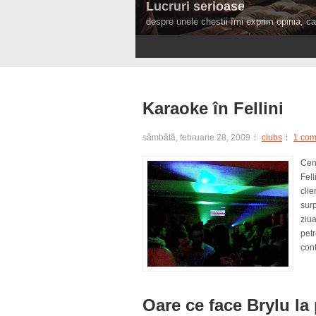
Lucruri serioase
despre unele chestii îmi exprim opinia, ca 
1
2
3
4
Karaoke în Fellini
sâmbătă, februarie 28, 2009
clubs
1 co
Cent
Fell
clie
surp
ziua
petr
cont
Oare ce face Brylu la 