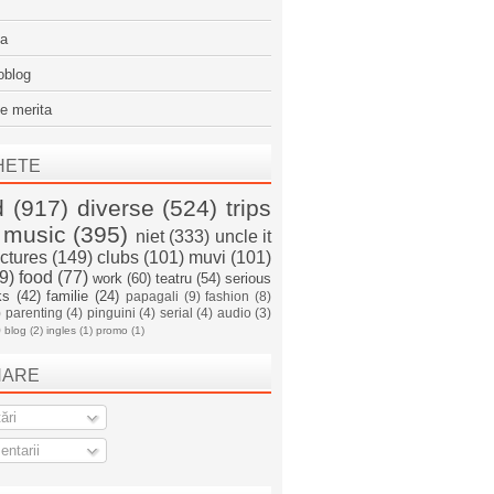
sa
oblog
e merita
HETE
d
(917)
diverse
(524)
trips
music
(395)
niet
(333)
uncle it
ictures
(149)
clubs
(101)
muvi
(101)
9)
food
(77)
work
(60)
teatru
(54)
serious
ks
(42)
familie
(24)
papagali
(9)
fashion
(8)
)
parenting
(4)
pinguini
(4)
serial
(4)
audio
(3)
)
blog
(2)
ingles
(1)
promo
(1)
NARE
ări
ntarii