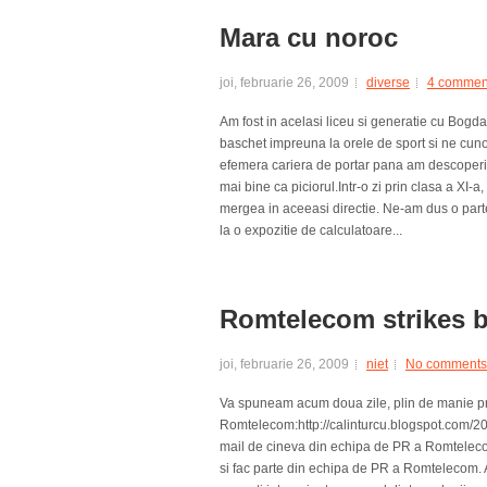
Mara cu noroc
joi, februarie 26, 2009
diverse
4 commen
Am fost in acelasi liceu si generatie cu Bogdan
baschet impreuna la orele de sport si ne cuno
efemera cariera de portar pana am descoperit 
mai bine ca piciorul.Intr-o zi prin clasa a X
mergea in aceeasi directie. Ne-am dus o par
la o expozitie de calculatoare...
Romtelecom strikes 
joi, februarie 26, 2009
niet
No comments
Va spuneam acum doua zile, plin de manie pr
Romtelecom:http://calinturcu.blogspot.com/20
mail de cineva din echipa de PR a Romteleco
si fac parte din echipa de PR a Romtelecom. 