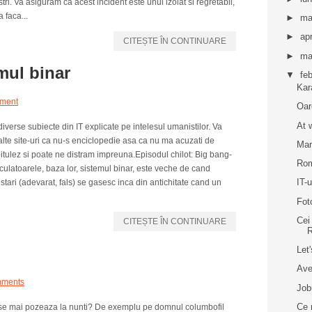
tri. Va asiguram ca acest incident este unul izolat si regretabil,
 faca...
►
ma
►
apr
CITEȘTE ÎN CONTINUARE
►
ma
emul binar
▼
fe
Kar
ment
Oar
At 
verse subiecte din IT explicate pe intelesul umanistilor. Va
alte site-uri ca nu-s enciclopedie asa ca nu ma acuzati de
Mar
apitulez si poate ne distram impreuna.Episodul chilot: Big bang-
Rom
culatoarele, baza lor, sistemul binar, este veche de cand
IT-u
stari (adevarat, fals) se gasesc inca din antichitate cand un
Fot
Cei
CITEȘTE ÎN CONTINUARE
Let
Ave
mments
Job
Ce 
se mai pozeaza la nunti? De exemplu pe domnul columbofil