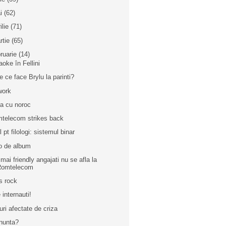
i
(62)
ilie
(71)
rtie
(65)
bruarie
(14)
aoke în Fellini
e ce face Brylu la parinti?
work
a cu noroc
telecom strikes back
l pt filologi: sistemul binar
o de album
 mai friendly angajati nu se afla la
Romtelecom
's rock
 internauti!
uri afectate de criza
nunta?