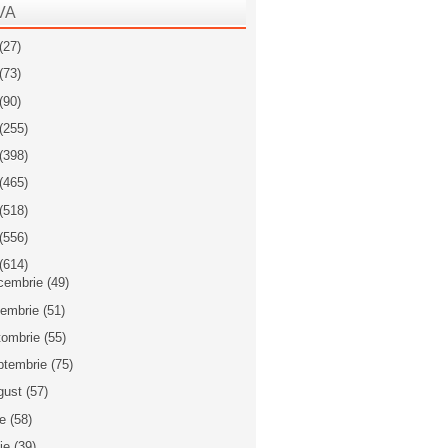
VA
(27)
(73)
(90)
(255)
(398)
(465)
(518)
(556)
(614)
cembrie
(49)
iembrie
(51)
tombrie
(55)
ptembrie
(75)
gust
(57)
ie
(58)
nie
(39)