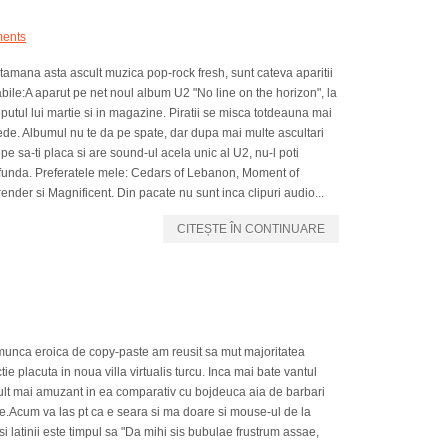
ents
amana asta ascult muzica pop-rock fresh, sunt cateva aparitii
bile:A aparut pe net noul album U2 "No line on the horizon", la
putul lui martie si in magazine. Piratii se misca totdeauna mai
de. Albumul nu te da pe spate, dar dupa mai multe ascultari
pe sa-ti placa si are sound-ul acela unic al U2, nu-l poti
funda. Preferatele mele: Cedars of Lebanon, Moment of
ender si Magnificent. Din pacate nu sunt inca clipuri audio...
CITEȘTE ÎN CONTINUARE
munca eroica de copy-paste am reusit sa mut majoritatea
tie placuta in noua villa virtualis turcu. Inca mai bate vantul
e mult mai amuzant in ea comparativ cu bojdeuca aia de barbari
tie.Acum va las pt ca e seara si ma doare si mouse-ul de la
 latinii este timpul sa "Da mihi sis bubulae frustrum assae,