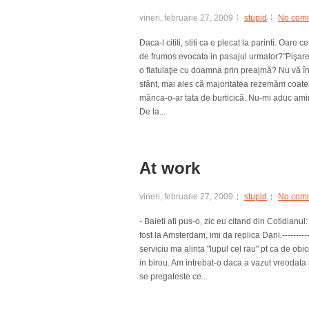
vineri, februarie 27, 2009
stupid
No com
Daca-l cititi, stiti ca e plecat la parinti. Oar
de frumos evocata in pasajul urmator?"Pişarea
o flatulaţie cu doamna prin preajmă? Nu vă înro
sfânt, mai ales că majoritatea rezemăm coatel
mânca-o-ar tata de burticică. Nu-mi aduc amin
De la...
At work
vineri, februarie 27, 2009
stupid
No com
- Baieti ati pus-o, zic eu citand din Cotidianul:
fost la Amsterdam, imi da replica Dani.-------------
serviciu ma alinta "lupul cel rau" pt ca de obi
in birou. Am intrebat-o daca a vazut vreodata 
se pregateste ce...