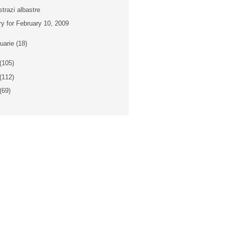
strazi albastre
ry for February 10, 2009
nuarie
(18)
(105)
(112)
(69)