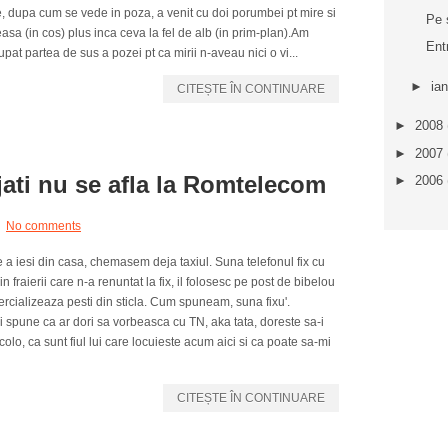
, dupa cum se vede in poza, a venit cu doi porumbei pt mire si
Pe 
asa (in cos) plus inca ceva la fel de alb (in prim-plan).Am
Ent
pat partea de sus a pozei pt ca mirii n-aveau nici o vi...
►
ia
CITEȘTE ÎN CONTINUARE
►
2008
►
2007
jati nu se afla la Romtelecom
►
2006
No comments
e a iesi din casa, chemasem deja taxiul. Suna telefonul fix cu
fraierii care n-a renuntat la fix, il folosesc pe post de bibelou
cializeaza pesti din sticla. Cum spuneam, suna fixu'.
 spune ca ar dori sa vorbeasca cu TN, aka tata, doreste sa-i
colo, ca sunt fiul lui care locuieste acum aici si ca poate sa-mi
CITEȘTE ÎN CONTINUARE