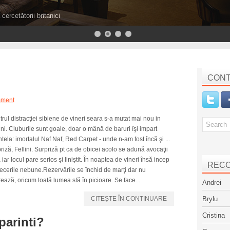
cercetătorii britanici
CONT
mment
rul distracţiei sibiene de vineri seara s-a mutat mai nou in
ini. Cluburile sunt goale, doar o mână de baruri îşi impart
ntela: imortalul Naf Naf, Red Carpet - unde n-am fost încă şi ...
riză, Fellini. Surpriză pt ca de obicei acolo se adună avocaţii
 iar locul pare serios şi liniştit. În noaptea de vineri însă incep
REC
ecerile nebune.Rezervările se închid de marţi dar nu
ează, oricum toată lumea stă în picioare. Se face...
Andrei
CITEȘTE ÎN CONTINUARE
Brylu
Cristina
parinti?