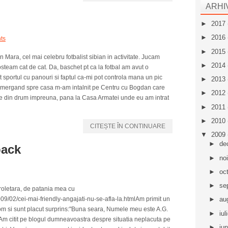
ARHI
►
2017
►
2016
ts
►
2015
 Mara, cel mai celebru fotbalist sibian in activitate. Jucam
►
2014
steam cat de cat. Da, baschet pt ca la fotbal am avut o
sportul cu panouri si faptul ca-mi pot controla mana un pic
►
2013
I-a, mergand spre casa m-am intalnit pe Centru cu Bogdan care
►
2012
te din drum impreuna, pana la Casa Armatei unde eu am intrat
►
2011
►
2010
CITEȘTE ÎN CONTINUARE
▼
2009
►
de
back
►
no
►
oc
►
se
oletara, de patania mea cu
09/02/cei-mai-friendly-angajati-nu-se-afla-la.htmlAm primit un
►
au
m si sunt placut surprins:"Buna seara, Numele meu este A.G.
►
iul
Am citit pe blogul dumneavoastra despre situatia neplacuta pe
►
iu