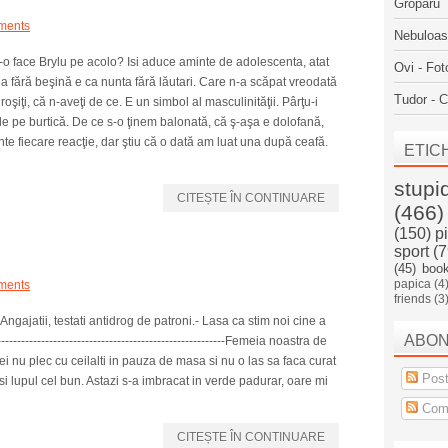
Groparu
ments
Nebuloa
e ce-o face Brylu pe acolo? Isi aduce aminte de adolescenta, atat
Ovi - Fot
 fără beşină e ca nunta fără lăutari. Care n-a scăpat vreodată
Tudor - C
şiţi, că n-aveţi de ce. E un simbol al masculinităţii. Pârţu-i
e pe burtică. De ce s-o ţinem balonată, că ş-aşa e dolofană,
te fiecare reacţie, dar ştiu că o dată am luat una după ceafă.
ETIC
stupi
CITEȘTE ÎN CONTINUARE
(466)
(150)
p
sport
(7
(45)
boo
papica
(4
ments
friends
(3
 Angajatii, testati antidrog de patroni.- Lasa ca stim noi cine a
ABO
-----------------------------------------------------Femeia noastra de
cei nu plec cu ceilalti in pauza de masa si nu o las sa faca curat
Post
si lupul cel bun. Astazi s-a imbracat in verde padurar, oare mi
Come
CITEȘTE ÎN CONTINUARE