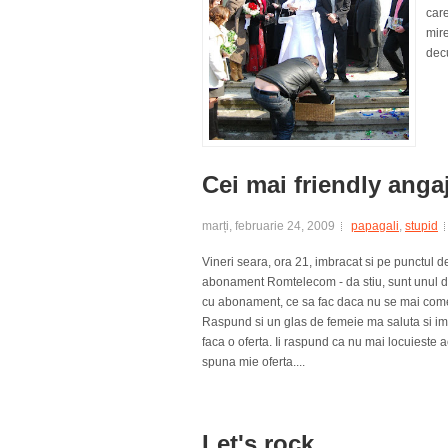
care
mire
decu
Cei mai friendly anga
marți, februarie 24, 2009
papagali
,
stupid
Vineri seara, ora 21, imbracat si pe punctul d
abonament Romtelecom - da stiu, sunt unul din 
cu abonament, ce sa fac daca nu se mai comer
Raspund si un glas de femeie ma saluta si imi
faca o oferta. Ii raspund ca nu mai locuieste a
spuna mie oferta....
Let's rock