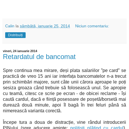
Calin
la
sâmbătă, ianuarie 25, 2014
Niciun comentariu:
Distribuiți
vineri, 24 ianuarie 2014
Retardatul de bancomat
Spre continua mea mirare, deși plata salariilor ”pe card” se
practică de vreo 15 ani iar interfața bancomatelor n-a trecut
prin schimbări majore, sunt câte unii cărora aproape le poți
sesiza groaza când trebuie să folosească unul. Se apropie
cu teamă, citesc ce scrie pe ecran - de obicei reclame - își
caută cardul, dacă e ființă posesoare de poșetă/borsetă mai
durează două minute, apoi îl bagă în trei feluri până să
nimerească varianta corectă.
Începe tura a doua de distracție, vine rândul introducerii
PINului (spre aducere aminte:
politiști plătind cu cardul
).