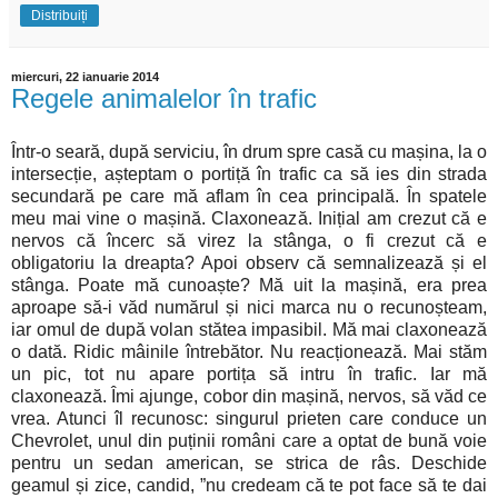
Distribuiți
miercuri, 22 ianuarie 2014
Regele animalelor în trafic
Într-o seară, după serviciu, în drum spre casă cu mașina, la o
intersecție, așteptam o portiță în trafic ca să ies din strada
secundară pe care mă aflam în cea principală. În spatele
meu mai vine o mașină. Claxonează. Inițial am crezut că e
nervos că încerc să virez la stânga, o fi crezut că e
obligatoriu la dreapta? Apoi observ că semnalizează și el
stânga. Poate mă cunoaște? Mă uit la mașină, era prea
aproape să-i văd numărul și nici marca nu o recunoșteam,
iar omul de după volan stătea impasibil. Mă mai claxonează
o dată. Ridic mâinile întrebător. Nu reacționează. Mai stăm
un pic, tot nu apare portița să intru în trafic. Iar mă
claxonează. Îmi ajunge, cobor din mașină, nervos, să văd ce
vrea. Atunci îl recunosc: singurul prieten care conduce un
Chevrolet, unul din puținii români care a optat de bună voie
pentru un sedan american, se strica de râs. Deschide
geamul și zice, candid, ”nu credeam că te pot face să te dai