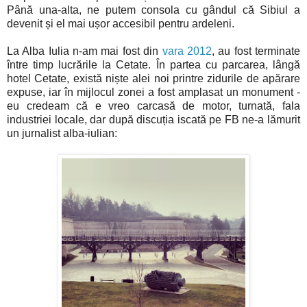
Până una-alta, ne putem consola cu gândul că Sibiul a
devenit și el mai ușor accesibil pentru ardeleni.
La Alba Iulia n-am mai fost din
vara 2012
, au fost terminate
între timp lucrările la Cetate. În partea cu parcarea, lângă
hotel Cetate, există niște alei noi printre zidurile de apărare
expuse, iar în mijlocul zonei a fost amplasat un monument -
eu credeam că e vreo carcasă de motor, turnată, fala
industriei locale, dar după discuția iscată pe FB ne-a lămurit
un jurnalist alba-iulian: