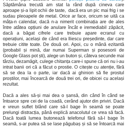
Săptămâna trecută am stat la rând după cineva care
aproape și-a lipit ochii de taste, dacă era un pic mai frig i se
sudau pleoapele de metal. Orice ar face, oricum se uită ca
mâța-n calendar, dacă n-a nimerit combinația are de ales
între atâtea opțiuni de anulare încât e iremediabil zăpăcit,
dacă a băgat cifrele care trebuie apare ecranul cu
operațiuni, același de când era Iliescu președinte, dar care
trebuie citite toate. De două ori. Apoi, cu o mână ezitantă
(probabil și mină, dar numai Superman și posesorii de
Google Glass pot ști), alege un buton și, câteva secunde mai
târziu, dezamăgit, culege chitanța care-i spune că ori nu i-au
intrat banii ori că a făcut o prostie. O citește cu atenție, fără
să se dea la o parte, iar dacă ai ghinion să fie prostul
proștilor, mai încearcă de două trei ori, de obicei cu același
rezultat.
Dacă a ales să-și mai dea o șansă, din când în când se
întoarce spre cei de la coadă, cerând ajutor din priviri. Dacă
e vreun suflet blând care să-l bage în seamă se poate
prelungi distracția, până explică anacolutul ce vrea să facă.
Dacă toată lumea butonează telefonul fără să-l bage în
seamă, s-ar putea să se lase păgubaș și să se întoarcă mai