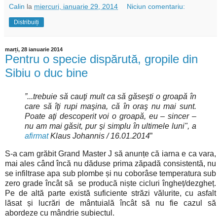
Calin
la
miercuri, ianuarie 29, 2014
Niciun comentariu:
Distribuiți
marți, 28 ianuarie 2014
Pentru o specie dispărută, gropile din
Sibiu o duc bine
”...trebuie să cauţi mult ca să găseşti o groapă în
care să îţi rupi maşina, că în oraş nu mai sunt.
Poate aţi descoperit voi o groapă, eu – sincer –
nu am mai găsit, pur şi simplu în ultimele luni", a
afirmat
Klaus Johannis / 16.01.2014
”
S-a cam grăbit Grand Master J să anunțe că iarna e ca vara,
mai ales când încă nu dăduse prima zăpadă consistentă, nu
se infiltrase apa sub plombe și nu coborâse temperatura sub
zero grade încât să se producă niște cicluri îngheț/dezgheț.
Pe de altă parte există suficiente străzi vălurite, cu asfalt
lăsat și lucrări de mântuială încât să nu fie cazul să
abordeze cu mândrie subiectul.