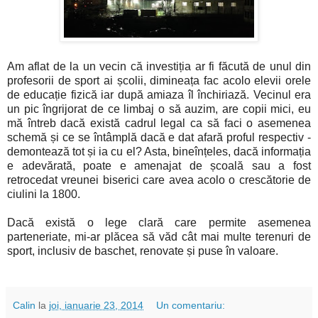
Am aflat de la un vecin că investiția ar fi făcută de unul din
profesorii de sport ai școlii, dimineața fac acolo elevii orele
de educație fizică iar după amiaza îl închiriază. Vecinul era
un pic îngrijorat de ce limbaj o să auzim, are copii mici, eu
mă întreb dacă există cadrul legal ca să faci o asemenea
schemă și ce se întâmplă dacă e dat afară proful respectiv -
demontează tot și ia cu el? Asta, bineînțeles, dacă informația
e adevărată, poate e amenajat de școală sau a fost
retrocedat vreunei biserici care avea acolo o crescătorie de
ciulini la 1800.
Dacă există o lege clară care permite asemenea
parteneriate, mi-ar plăcea să văd cât mai multe terenuri de
sport, inclusiv de baschet, renovate și puse în valoare.
Calin
la
joi, ianuarie 23, 2014
Un comentariu: