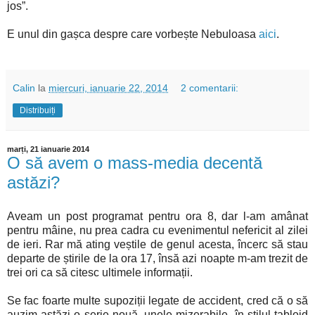
jos”.
E unul din gașca despre care vorbește Nebuloasa
aici
.
Calin
la
miercuri, ianuarie 22, 2014
2 comentarii:
Distribuiți
marți, 21 ianuarie 2014
O să avem o mass-media decentă
astăzi?
Aveam un post programat pentru ora 8, dar l-am amânat
pentru mâine, nu prea cadra cu evenimentul nefericit al zilei
de ieri. Rar mă ating veștile de genul acesta, încerc să stau
departe de știrile de la ora 17, însă azi noapte m-am trezit de
trei ori ca să citesc ultimele informații.
Se fac foarte multe supoziții legate de accident, cred că o să
auzim astăzi o serie nouă, unele mizerabile, în stilul tabloid