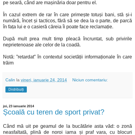
pe seară, când are mașinăria doar pentru el.
În cazul extrem de rar în care primește totuși bani, stă și-i
numără, încet și tacticos, fără să se dea la o parte, de parcă
în fața lui e o casieră căreia îi poate face reclamație.
După mult prea mult timp pleacă încruntat, sub privirile
neprietenoase ale celor de la coadă.
Notă: ”retardat” în contextul societății informaționale în care
trăim
Calin
la
vineri, ianuarie 24, 2014
Niciun comentariu:
Distribuiți
joi, 23 ianuarie 2014
Școală cu teren de sport privat?
Când mă uit pe geamul de la bucătărie asta văd: o zonă
neasfaltată, plină de noroi iarna și praf vara, cu blocuri