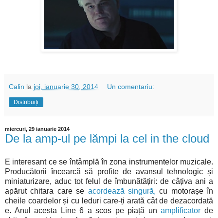
Calin
la
joi, ianuarie 30, 2014
Un comentariu:
Distribuiți
miercuri, 29 ianuarie 2014
De la amp-ul pe lămpi la cel in the cloud
E interesant ce se întâmplă în zona instrumentelor muzicale.
Producătorii încearcă să profite de avansul tehnologic și
miniaturizare, aduc tot felul de îmbunătățiri: de câțiva ani a
apărut chitara care se
acordează singură,
cu motorașe în
cheile coardelor și cu leduri care-ți arată cât de dezacordată
e. Anul acesta Line 6 a scos pe piață un
amplificator
de