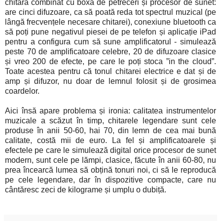
chitară combinat cu boxă de petreceri și procesor de sunet:
are cinci difuzoare, ca să poată reda tot spectrul muzical (pe
lângă frecvențele necesare chitarei), conexiune bluetooth ca
să poți pune negativul piesei de pe telefon și aplicație iPad
pentru a configura cum să sune amplificatorul - simulează
peste 70 de amplificatoare celebre, 20 de difuzoare clasice
și vreo 200 de efecte, pe care le poți stoca ”in the cloud”.
Toate acestea pentru că tonul chitarei electrice e dat și de
amp și difuzor, nu doar de lemnul folosit și de grosimea
coardelor.
Aici însă apare problema și ironia: calitatea instrumentelor
muzicale a scăzut în timp, chitarele legendare sunt cele
produse în anii 50-60, hai 70, din lemn de cea mai bună
calitate, costă mii de euro. La fel și amplificatoarele și
efectele pe care le simulează digital orice procesor de sunet
modern, sunt cele pe lămpi, clasice, făcute în anii 60-80, nu
prea încearcă lumea să obțină tonuri noi, ci să le reproducă
pe cele legendare, dar în dispozitive compacte, care nu
cântăresc zeci de kilograme și umplu o dubiță.