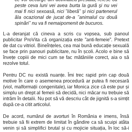
peste ceva luni vei avea burta la gură şi nu vei
mai fi nici sexoasă, nici "liberă" şi nici partenerul
ăla ocazional de jucat de-a "animalul cu două
spinări" nu va fi nemaipomenit de bucuros.
L-a deranjat că cineva a scris cu vopsea, sub panoul
publicitar ProVita că organizația este ”anti-femeie”. Pretext
de dat cu vitriol. Bineînțeles, cea mai bună educație sexuală
se face prin panouri publicitare, nu în școli. Acolo e bine să
învețe copiii de mici cum se fac mătăniile corect, aia o să
rezolve totul.
Pentru DC nu există nuanțe. Îmi trec rapid prin cap două
motive în care o asemenea procedură ar putea fi necesară
(viol, malformații congenitale), iar Monica zice că este pur și
simplu un drept al femeii să decidă, nici măcar nu trebuie să
intrăm în detalii. Nu pot să vă descriu cât de jignită s-a simțit
după ce-a citit articolul.
De acord, numărul de avorturi în România e imens, însă
trebuie să fii extrem de limitat în gândire ca să scuipi atâta
venin și să simplifici brutal și cu mojicie situația, în loc să-i