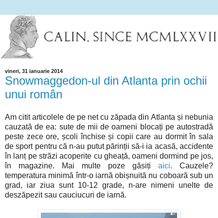
vineri, 31 ianuarie 2014
Snowmaggedon-ul din Atlanta prin ochii
unui român
Am citit articolele de pe net cu zăpada din Atlanta și nebunia
cauzată de ea: sute de mii de oameni blocați pe autostradă
peste zece ore, școli închise și copii care au dormit în sala
de sport pentru că n-au putut părinții să-i ia acasă, accidente
în lanț pe străzi acoperite cu gheață, oameni dormind pe jos,
în magazine. Mai multe poze găsiți
aici
. Cauzele?
temperatura minimă într-o iarnă obișnuită nu coboară sub un
grad, iar ziua sunt 10-12 grade, n-are nimeni unelte de
deszăpezit sau cauciucuri de iarnă.