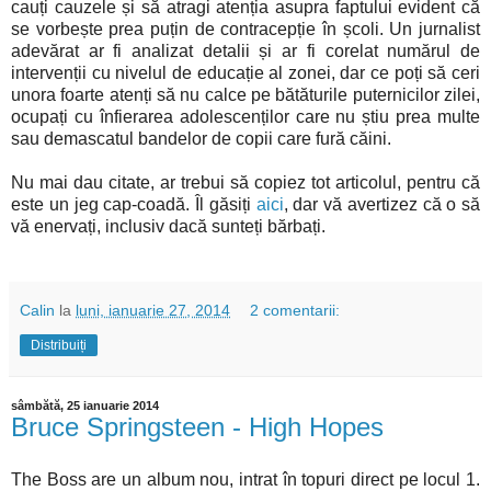
cauți cauzele și să atragi atenția asupra faptului evident că
se vorbește prea puțin de contracepție în școli. Un jurnalist
adevărat ar fi analizat detalii și ar fi corelat numărul de
intervenții cu nivelul de educație al zonei, dar ce poți să ceri
unora foarte atenți să nu calce pe bătăturile puternicilor zilei,
ocupați cu înfierarea adolescenților care nu știu prea multe
sau demascatul bandelor de copii care fură căini.
Nu mai dau citate, ar trebui să copiez tot articolul, pentru că
este un jeg cap-coadă. Îl găsiți
aici
, dar vă avertizez că o să
vă enervați, inclusiv dacă sunteți bărbați.
Calin
la
luni, ianuarie 27, 2014
2 comentarii:
Distribuiți
sâmbătă, 25 ianuarie 2014
Bruce Springsteen - High Hopes
The Boss are un album nou, intrat în topuri direct pe locul 1.