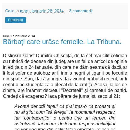
Calin
la
marți, ianuarie 28, 2014
3 comentarii:
Distribuiți
luni, 27 ianuarie 2014
Bărbați care urăsc femeile. La Tribuna.
Distinsul ziarist Dumitru Chiseliță, de la cel mai citit cotidian
cu rubrică de decese din județ, are un fel de articol de opinie
în ediția din 24 ianuarie, din care ne dăm seama că dacă ar
fi fost șofer de autobuz ar fi trimis negrii și țiganii pe locurile
din spate. Sau, dacă ajungea la avionul prăbușit recent, ar fi
certat-o pe studentă că a plecat de la cratiță. Acasă, la loc de
cinste, are înrămat decretul ”Decrețeii” și carnetul de partid.
Credeți că exagerez? Iaca părere de jurnalist, secolul 21:
Avortul denotă faptul că ţi-ai tras-o ca proasta şi
nu ai ştiut cum "să fereşti" la momentul respectiv,
iar "contracepţie" e pentru tine un termen din
astrofizică. Iar acum, de teama responsabilităţilor
ce vor decurge din activitatea prestata, reiese că