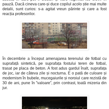
pauză. Dacă cineva care-și duce copilul acolo știe mai multe
detalii, sunt curios: s-a agitat vreun părinte și care a fost
reacția profesorilor.
În decembrie a început amenajarea terenului de fotbal cu
suprafață sintetică, pe suprafața fostului teren de fotbal,
trasat pe placa de beton. A fost adus gardul înalt, suprafața
de joc, iar de câteva zile și nocturna. E o pată de culoare și
modernism în bubele, mucegaiurile și noroiul care rezistă de
30 de ani, pune în ”valoare”, prin contrast, toată mizeria din
jur.