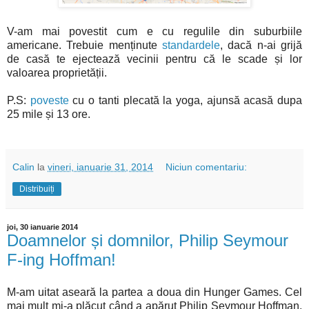
V-am mai povestit cum e cu regulile din suburbiile
americane. Trebuie menținute
standardele
, dacă n-ai grijă
de casă te ejectează vecinii pentru că le scade și lor
valoarea proprietății.
P.S:
poveste
cu o tanti plecată la yoga, ajunsă acasă dupa
25 mile și 13 ore.
Calin
la
vineri, ianuarie 31, 2014
Niciun comentariu:
Distribuiți
joi, 30 ianuarie 2014
Doamnelor și domnilor, Philip Seymour
F-ing Hoffman!
M-am uitat aseară la partea a doua din Hunger Games. Cel
mai mult mi-a plăcut când a apărut Philip Seymour Hoffman.