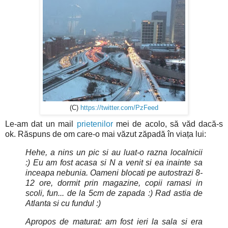
(C)
https://twitter.com/PzFeed
Le-am dat un mail
prietenilor
mei de acolo, să văd dacă-s
ok. Răspuns de om care-o mai văzut zăpadă în viața lui:
Hehe, a nins un pic si au luat-o razna localnicii
:) Eu am fost acasa si N a venit si ea inainte sa
inceapa nebunia. Oameni blocati pe autostrazi 8-
12 ore, dormit prin magazine, copii ramasi in
scoli, fun... de la 5cm de zapada :) Rad astia de
Atlanta si cu fundul :)
Apropos de maturat: am fost ieri la sala si era