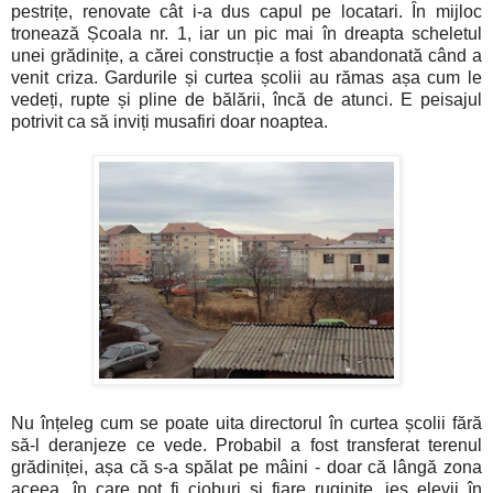
pestrițe, renovate cât i-a dus capul pe locatari. În mijloc
tronează Școala nr. 1, iar un pic mai în dreapta scheletul
unei grădinițe, a cărei construcție a fost abandonată când a
venit criza. Gardurile și curtea școlii au rămas așa cum le
vedeți, rupte și pline de bălării, încă de atunci. E peisajul
potrivit ca să inviți musafiri doar noaptea.
Nu înțeleg cum se poate uita directorul în curtea școlii fără
să-l deranjeze ce vede. Probabil a fost transferat terenul
grădiniței, așa că s-a spălat pe mâini - doar că lângă zona
aceea, în care pot fi cioburi și fiare ruginite, ies elevii în