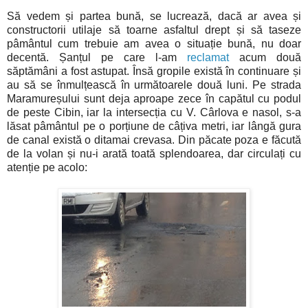
Să vedem și partea bună, se lucrează, dacă ar avea și
constructorii utilaje să toarne asfaltul drept și să taseze
pâmântul cum trebuie am avea o situație bună, nu doar
decentă. Șanțul pe care l-am
reclamat
acum două
săptămâni a fost astupat. Însă gropile există în continuare și
au să se înmulțească în următoarele două luni. Pe strada
Maramureșului sunt deja aproape zece în capătul cu podul
de peste Cibin, iar la intersecția cu V. Cârlova e nasol, s-a
lăsat pâmântul pe o porțiune de câțiva metri, iar lângă gura
de canal există o ditamai crevasa. Din păcate poza e făcută
de la volan și nu-i arată toată splendoarea, dar circulați cu
atenție pe acolo: