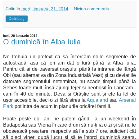
Calin
la
marți, ianuarie 21, 2014
Niciun comentariu:
Distribuiți
luni, 20 ianuarie 2014
O duminică în Alba Iulia
Ne trebuia un pretext ca să încercăm noile segmente de
autostradă, așa că ieri am dat o tură până la Alba Iulia.
Pentru că ai de traversat orașului până la intrarea de lângă
Obi (sau alternativa din Zona Industrială Vest) și cu deviațiile
datorate segmentului neterminat, nu scade timpul până la
Sebeș foarte mult, însă ajungi lejer și neobosit în Lancrăm -
cam în 40 de minute. Deva și Orăștie sunt și ele la fel de
ușor accesibile, deci o zi fără stres la
Aqualand
sau
Arsenal
Park
pot intra de acum în planurile oricărei familii.
Poate peste doi ani ne putem gândi la un weekend în
Budapesta sau Viena în care drum să nu-ți ia o zi și să nu te
obosească prea tare, respectiv să fie sub 7 ore, suficient cât
să pleci vineri după lucru și să te întorci duminică seara.