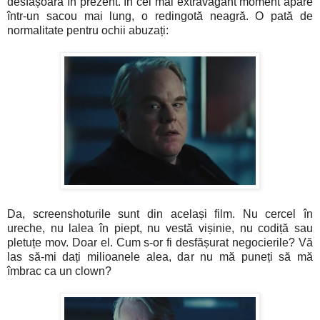
desfășoară în prezent. În cel mai extravagant moment apare
într-un sacou mai lung, o redingotă neagră. O pată de
normalitate pentru ochii abuzați:
Da, screenshoturile sunt din același film. Nu cercel în
ureche, nu lalea în piept, nu vestă vișinie, nu codiță sau
pletuțe mov. Doar el. Cum s-or fi desfășurat negocierile? Vă
las să-mi dați milioanele alea, dar nu mă puneți să mă
îmbrac ca un clown?