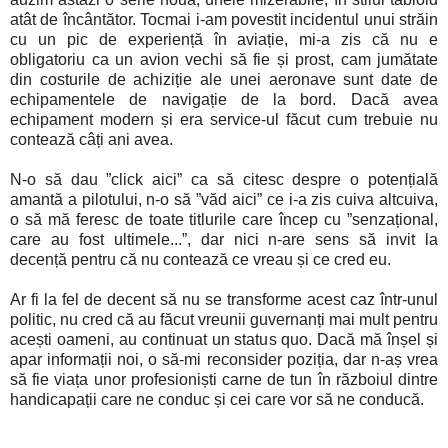
atât de încântător. Tocmai i-am povestit incidentul unui străin
cu un pic de experiență în aviație, mi-a zis că nu e
obligatoriu ca un avion vechi să fie și prost, cam jumătate
din costurile de achiziție ale unei aeronave sunt date de
echipamentele de navigație de la bord. Dacă avea
echipament modern și era service-ul făcut cum trebuie nu
contează câți ani avea.
N-o să dau ”click aici” ca să citesc despre o potențială
amantă a pilotului, n-o să ”văd aici” ce i-a zis cuiva altcuiva,
o să mă feresc de toate titlurile care încep cu ”senzațional,
care au fost ultimele...”, dar nici n-are sens să invit la
decență pentru că nu contează ce vreau și ce cred eu.
Ar fi la fel de decent să nu se transforme acest caz într-unul
politic, nu cred că au făcut vreunii guvernanți mai mult pentru
acești oameni, au continuat un status quo. Dacă mă înșel și
apar informații noi, o să-mi reconsider poziția, dar n-aș vrea
să fie viața unor profesioniști carne de tun în războiul dintre
handicapații care ne conduc și cei care vor să ne conducă.