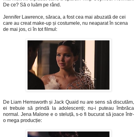
De ce? Să o luăm pe rând.
Jennifer Lawrence, săraca, a fost cea mai abuzată de cei
care au creat make-up și costumele, nu neaparat în scena
de mai jos, ci în tot filmul:
De Liam Hemsworth și Jack Quaid nu are sens să discutăm,
ei trebuie să prindă la adolescenți; nu-i puteau îmbrăca
normal. Jena Malone e o steluță, s-o fi bucurat să joace într-
o mega producție: