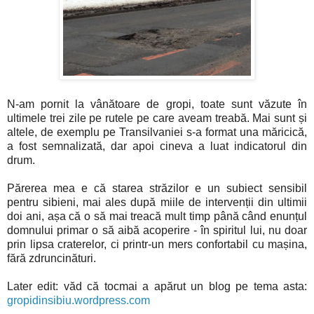
N-am pornit la vânătoare de gropi, toate sunt văzute în
ultimele trei zile pe rutele pe care aveam treabă. Mai sunt și
altele, de exemplu pe Transilvaniei s-a format una măricică,
a fost semnalizată, dar apoi cineva a luat indicatorul din
drum.
Părerea mea e că starea străzilor e un subiect sensibil
pentru sibieni, mai ales după miile de intervenții din ultimii
doi ani, așa că o să mai treacă mult timp până când enunțul
domnului primar o să aibă acoperire - în spiritul lui, nu doar
prin lipsa craterelor, ci printr-un mers confortabil cu mașina,
fără zdruncinături.
Later edit: văd că tocmai a apărut un blog pe tema asta:
gropidinsibiu.wordpress.com