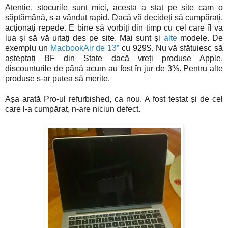
Atenție, stocurile sunt mici, acesta a stat pe site cam o
săptămână, s-a vândut rapid. Dacă vă decideți să cumpărați,
acționați repede. E bine să vorbiți din timp cu cel care îl va
lua și să vă uitați des pe site. Mai sunt și
alte
modele. De
exemplu un
MacbookAir de 13”
cu 929$. Nu vă sfătuiesc să
așteptați BF din State dacă vreți produse Apple,
discounturile de până acum au fost în jur de 3%. Pentru alte
produse s-ar putea să merite.
Așa arată Pro-ul refurbished, ca nou. A fost testat și de cel
care l-a cumpărat, n-are niciun defect.