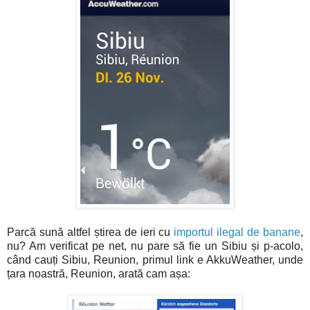
Parcă sună altfel știrea de ieri cu
importul ilegal de banane
,
nu? Am verificat pe net, nu pare să fie un Sibiu și p-acolo,
când cauți Sibiu, Reunion, primul link e AkkuWeather, unde
țara noastră, Reunion, arată cam așa: