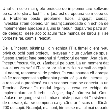
Unul din cele mai grele proiecte de implementare software
pe care le știu a fost într-o țară est-europeană ce începe cu
S. Probleme peste probleme, haos, angajați ciudați,
investitor străin coleric. Un neamț cumsecade din echipa de
implementare aproape a ajuns la nebuni după vreo patru ani
de delegații dese acolo; acum face muncă de birou și i se
vorbește rar, calm și relaxat.
De la început, băștinașii din echipa IT a firmei client n-au
privit cu ochi buni proiectul, n-aveau niciun cuvânt de spus,
fusese aranjat între patronul și furnizorul german. Așa că au
început frecușurile, cu zâmbetul pe buze. La un moment dat
s-a ajuns ca șeful IT-iștilor lor să trimită un email colegului
lui neamț, responsabil de proiect, în care spunea că dorește
să fie recompensat suplimentar pentru că și-a dat interesul și
a rezolvat o problemă cu un scanner care se conecta la un
Terminal Server în modul legacy - ceva ce echipa de
implementare ar fi trebuit să știe, după părerea lui. Omul
căutase pe google și schimbase niște parametri în sistemul
de operare, dar se comporta ca și când ar fi scos din flăcări
200 de copii. Neamțul, mai tont, trimisese mailul mai departe