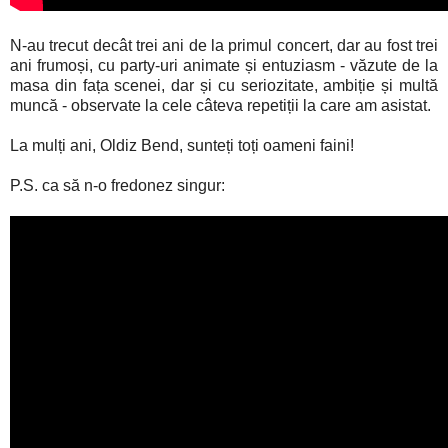
N-au trecut decât trei ani de la primul concert, dar au fost trei
ani frumoși, cu party-uri animate și entuziasm - văzute de la
masa din fața scenei, dar și cu seriozitate, ambiție și multă
muncă - observate la cele câteva repetiții la care am asistat.
La mulți ani, Oldiz Bend, sunteți toți oameni faini!
P.S. ca să n-o fredonez singur: