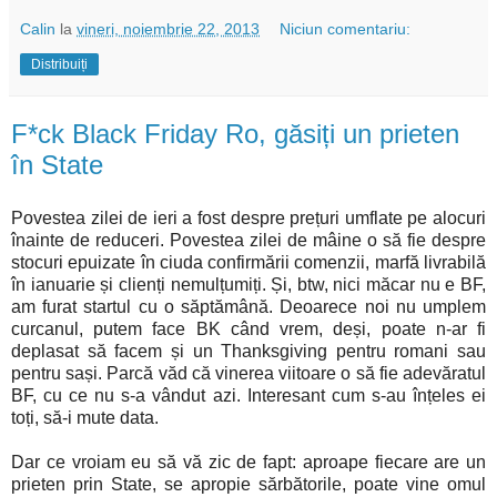
Calin
la
vineri, noiembrie 22, 2013
Niciun comentariu:
Distribuiți
F*ck Black Friday Ro, găsiți un prieten
în State
Povestea zilei de ieri a fost despre prețuri umflate pe alocuri
înainte de reduceri. Povestea zilei de mâine o să fie despre
stocuri epuizate în ciuda confirmării comenzii, marfă livrabilă
în ianuarie și clienți nemulțumiți. Și, btw, nici măcar nu e BF,
am furat startul cu o săptămână. Deoarece noi nu umplem
curcanul, putem face BK când vrem, deși, poate n-ar fi
deplasat să facem și un Thanksgiving pentru romani sau
pentru sași. Parcă văd că vinerea viitoare o să fie adevăratul
BF, cu ce nu s-a vândut azi. Interesant cum s-au înțeles ei
toți, să-i mute data.
Dar ce vroiam eu să vă zic de fapt: aproape fiecare are un
prieten prin State, se apropie sărbătorile, poate vine omul