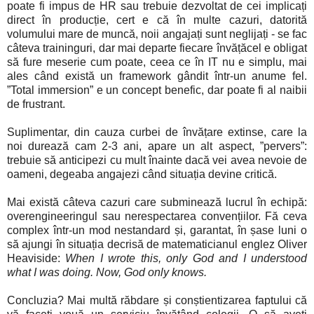
poate fi impus de HR sau trebuie dezvoltat de cei implicați
direct în producție, cert e că în multe cazuri, datorită
volumului mare de muncă, noii angajați sunt neglijați - se fac
câteva traininguri, dar mai departe fiecare învățăcel e obligat
să fure meserie cum poate, ceea ce în IT nu e simplu, mai
ales când există un framework gândit într-un anume fel.
”Total immersion” e un concept benefic, dar poate fi al naibii
de frustrant.
Suplimentar, din cauza curbei de învățare extinse, care la
noi durează cam 2-3 ani, apare un alt aspect, ”pervers”:
trebuie să anticipezi cu mult înainte dacă vei avea nevoie de
oameni, degeaba angajezi când situația devine critică.
Mai există câteva cazuri care subminează lucrul în echipă:
overengineeringul sau nerespectarea convențiilor. Fă ceva
complex într-un mod nestandard și, garantat, în șase luni o
să ajungi în situația decrisă de matematicianul englez Oliver
Heaviside:
When I wrote this, only God and I understood
what I was doing. Now, God only knows.
Concluzia? Mai multă răbdare și conștientizarea faptului că