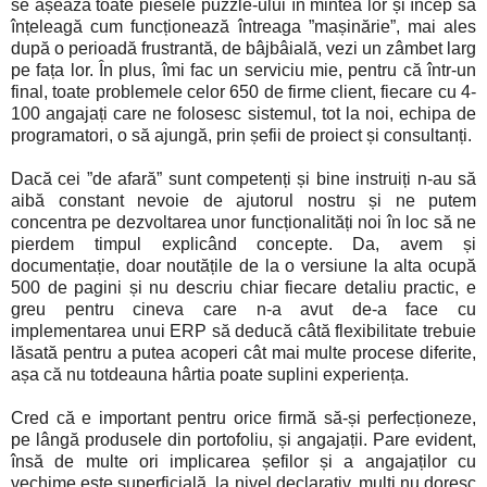
se așează toate piesele puzzle-ului în mintea lor și încep să
înțeleagă cum funcționează întreaga ”mașinărie”, mai ales
după o perioadă frustrantă, de bâjbâială, vezi un zâmbet larg
pe fața lor. În plus, îmi fac un serviciu mie, pentru că într-un
final, toate problemele celor 650 de firme client, fiecare cu 4-
100 angajați care ne folosesc sistemul, tot la noi, echipa de
programatori, o să ajungă, prin șefii de proiect și consultanți.
Dacă cei ”de afară” sunt competenți și bine instruiți n-au să
aibă constant nevoie de ajutorul nostru și ne putem
concentra pe dezvoltarea unor funcționalități noi în loc să ne
pierdem timpul explicând concepte. Da, avem și
documentație, doar noutățile de la o versiune la alta ocupă
500 de pagini și nu descriu chiar fiecare detaliu practic, e
greu pentru cineva care n-a avut de-a face cu
implementarea unui ERP să deducă câtă flexibilitate trebuie
lăsată pentru a putea acoperi cât mai multe procese diferite,
așa că nu totdeauna hârtia poate suplini experiența.
Cred că e important pentru orice firmă să-și perfecționeze,
pe lângă produsele din portofoliu, și angajații. Pare evident,
însă de multe ori implicarea șefilor și a angajaților cu
vechime este superficială, la nivel declarativ, mulți nu doresc