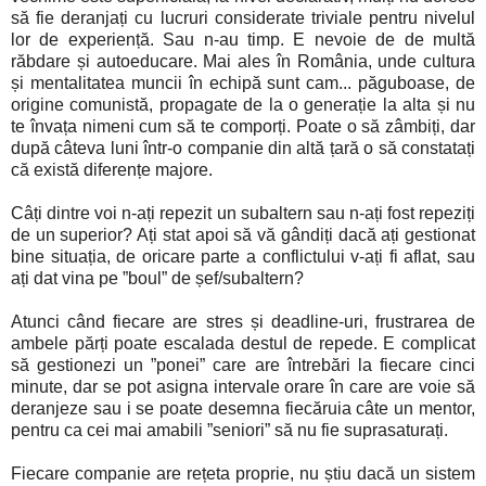
să fie deranjați cu lucruri considerate triviale pentru nivelul
lor de experiență. Sau n-au timp. E nevoie de de multă
răbdare și autoeducare. Mai ales în România, unde cultura
și mentalitatea muncii în echipă sunt cam... păguboase, de
origine comunistă, propagate de la o generație la alta și nu
te învața nimeni cum să te comporți. Poate o să zâmbiți, dar
după câteva luni într-o companie din altă țară o să constatați
că există diferențe majore.
Câți dintre voi n-ați repezit un subaltern sau n-ați fost repeziți
de un superior? Ați stat apoi să vă gândiți dacă ați gestionat
bine situația, de oricare parte a conflictului v-ați fi aflat, sau
ați dat vina pe ”boul” de șef/subaltern?
Atunci când fiecare are stres și deadline-uri, frustrarea de
ambele părți poate escalada destul de repede. E complicat
să gestionezi un ”ponei” care are întrebări la fiecare cinci
minute, dar se pot asigna intervale orare în care are voie să
deranjeze sau i se poate desemna fiecăruia câte un mentor,
pentru ca cei mai amabili ”seniori” să nu fie suprasaturați.
Fiecare companie are rețeta proprie, nu știu dacă un sistem