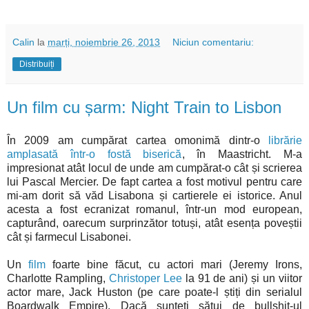
Calin
la
marți, noiembrie 26, 2013
Niciun comentariu:
Distribuiți
Un film cu șarm: Night Train to Lisbon
În 2009 am cumpărat cartea omonimă dintr-o
librărie
amplasată într-o fostă biserică
, în Maastricht. M-a
impresionat atât locul de unde am cumpărat-o cât și scrierea
lui Pascal Mercier. De fapt cartea a fost motivul pentru care
mi-am dorit să văd Lisabona și cartierele ei istorice. Anul
acesta a fost ecranizat romanul, într-un mod european,
capturând, oarecum surprinzător totuși, atât esența poveștii
cât și farmecul Lisabonei.
Un
film
foarte bine făcut, cu actori mari (Jeremy Irons,
Charlotte Rampling,
Christoper Lee
la 91 de ani) și un viitor
actor mare, Jack Huston (pe care poate-l știți din serialul
Boardwalk Empire). Dacă sunteți sătui de bullshit-ul