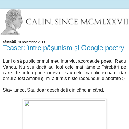
sâmbătă, 30 noiembrie 2013
Teaser: între pășunism și Google poetry
Luni o să public primul meu interviu, acordat de poetul Radu
Vancu. Nu știu dacă au fost cele mai tâmpite întrebări pe
care i le putea pune cineva - sau cele mai plictisitoare, dar
omul a fost amabil și mi-a trimis niște răspunsuri elaborate :)
Stay tuned. Sau doar deschideți din când în când.