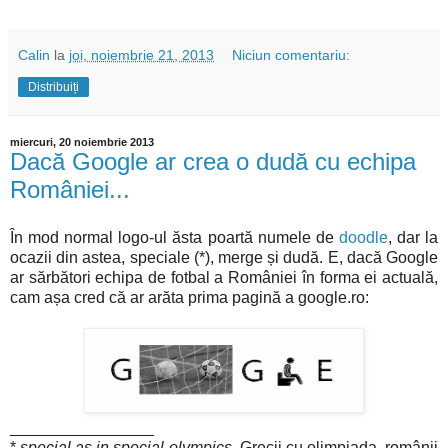
Calin
la
joi, noiembrie 21, 2013
Niciun comentariu:
Distribuiți
miercuri, 20 noiembrie 2013
Dacă Google ar crea o dudă cu echipa
României...
În mod normal logo-ul ăsta poartă numele de
doodle
, dar la
ocazii din astea, speciale (*), merge și dudă. E, dacă Google
ar sărbători echipa de fotbal a României în forma ei actuală,
cam așa cred că ar arăta prima pagină a google.ro:
________________
*
special as in special olympics
. Grecii cu olimpiada, românii