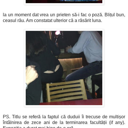
la un moment dat vrea un prieten să-i fac o poză. Blițul bun,
ceasul rău. Am constatat ulterior că a răsărit luna.
PS. Titlu se referă la faptul că duduii îi trecuse de multișor
întâlnirea de zece ani de la terminarea facultății (if any).