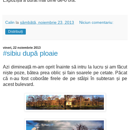
Expoziția a durat mai bine de-o oră.
Calin
la
sâmbătă, noiembrie 23, 2013
Niciun comentariu:
Distribuiți
vineri, 22 noiembrie 2013
#sibiu după ploaie
Azi dimineață m-am oprit înainte să intru la lucru și am făcut
niște poze, bătea prea oblic și fain soarele pe cetate. Păcat
că n-au fost coborâte firele de pe stâlpi în subteran și pe
acest bulevard.