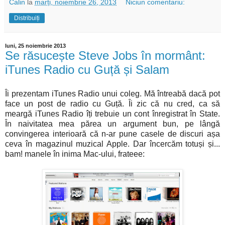
Calin
la
marți, noiembrie 26, 2013
Niciun comentariu:
Distribuiți
luni, 25 noiembrie 2013
Se răsucește Steve Jobs în mormânt:
iTunes Radio cu Guță și Salam
Îi prezentam iTunes Radio unui coleg. Mă întreabă dacă pot
face un post de radio cu Guță. Îi zic că nu cred, ca să
meargă iTunes Radio îți trebuie un cont înregistrat în State.
În naivitatea mea părea un argument bun, pe lângă
convingerea interioară că n-ar pune casele de discuri așa
ceva în magazinul muzical Apple. Dar încercăm totuși și...
bam! manele în inima Mac-ului, frateee: