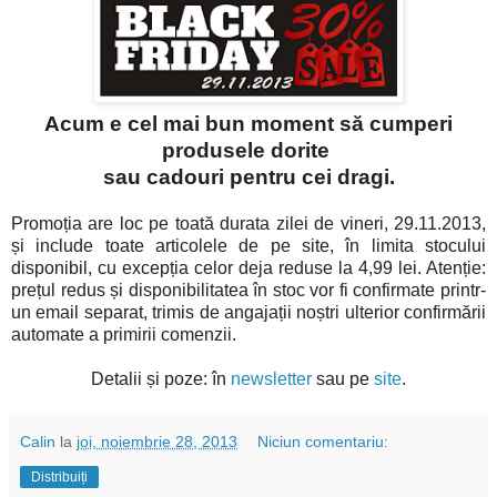
Acum e cel mai bun moment să cumperi
produsele dorite
sau cadouri pentru cei dragi.
Promoția are loc pe toată durata zilei de vineri, 29.11.2013,
și include toate articolele de pe site, în limita stocului
disponibil, cu excepția celor deja reduse la 4,99 lei. Atenție:
prețul redus și disponibilitatea în stoc vor fi confirmate printr-
un email separat, trimis de angajații noștri ulterior confirmării
automate a primirii comenzii.
Detalii și poze: în
newsletter
sau pe
site
.
Calin
la
joi, noiembrie 28, 2013
Niciun comentariu:
Distribuiți