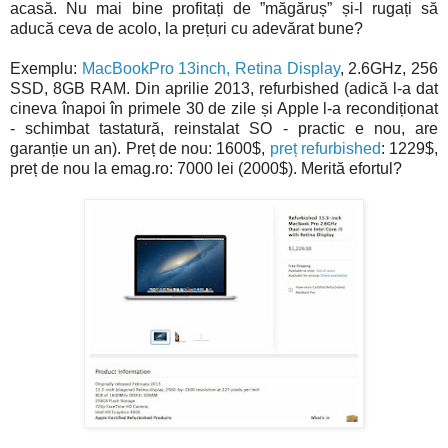
acasă. Nu mai bine profitați de ”măgăruș” și-l rugați să
aducă ceva de acolo, la prețuri cu adevărat bune?
Exemplu:
MacBookPro 13inch, Retina Display
, 2.6GHz, 256
SSD, 8GB RAM. Din aprilie 2013, refurbished (adică l-a dat
cineva înapoi în primele 30 de zile și Apple l-a recondiționat
- schimbat tastatură, reinstalat SO - practic e nou, are
garanție un an). Preț de nou: 1600$,
preț refurbished
: 1229$,
preț de nou la emag.ro: 7000 lei (2000$). Merită efortul?