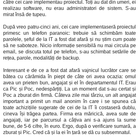
către cei care implementau proiectul. Toți au dat din umeri, ei
realizau software, nu erau administratori de sistem. S-au
mirat însă de tupeu.
După vreo patru-cinci ani, cei care implementaseră proiectul
primesc un telefon paranoic: trebuie să schimbăm toate
parolele, șeful de la IT a fost dat afară și nu știm cum poate
să ne saboteze. Nicio informație sensibilă nu mai circula pe
email, se discuta totul pe telefon, s-au schimbat setările de
rețea, parole, modalități de backup.
Interesant e de ce a fost dat afară vajnicul lucrător care se
bătea cu cărămida în piept de câte ori avea ocazia: omul
avea un prieten bun, angajat și el în departamentul IT. Erau
ca Pic și Poc, nedespărțiți. La un moment dat s-au certat și
Poc a zburat din firmă. Câteva zile mai târziu, un alt angajat
important a primit un mail anonim în care i se spunea că
toate achizițiile sugerate de cei de la IT îi costaseră dublu,
cineva își trăgea partea. Firma era măricică, avea sute de
angajați, iar pe parcursul a câțiva ani s-a ajuns la sume
bune, de 5-6 cifre, în euro. Ergo, după o verificare sumară, a
zburat și Pic. Cred că și la ei în țară se dă cu subsemnatul.