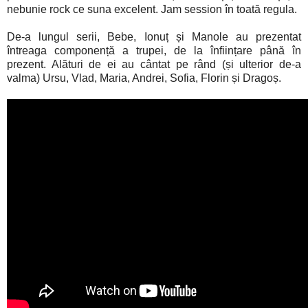
nebunie rock ce suna excelent. Jam session în toată regula.
De-a lungul serii, Bebe, Ionuț și Manole au prezentat
întreaga componență a trupei, de la înființare până în
prezent. Alături de ei au cântat pe rând (și ulterior de-a
valma) Ursu, Vlad, Maria, Andrei, Sofia, Florin și Dragoș.