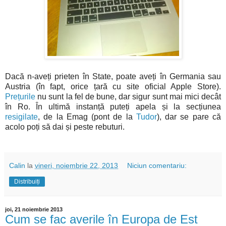
Dacă n-aveți prieten în State, poate aveți în Germania sau
Austria (în fapt, orice țară cu site oficial Apple Store).
Prețurile
nu sunt la fel de bune, dar sigur sunt mai mici decât
în Ro. În ultimă instanță puteți apela și la secțiunea
resigilate
, de la Emag (pont de la
Tudor
), dar se pare că
acolo poți să dai și peste rebuturi.
Calin
la
vineri, noiembrie 22, 2013
Niciun comentariu:
Distribuiți
joi, 21 noiembrie 2013
Cum se fac averile în Europa de Est