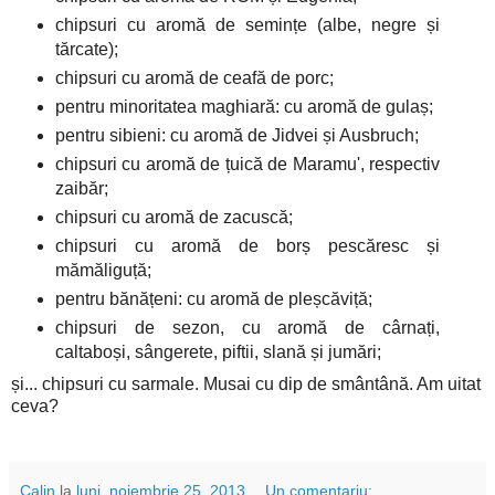
chipsuri cu aromă de semințe (albe, negre și
tărcate);
chipsuri cu aromă de ceafă de porc;
pentru minoritatea maghiară: cu aromă de gulaș;
pentru sibieni: cu aromă de Jidvei și Ausbruch;
chipsuri cu aromă de țuică de Maramu', respectiv
zaibăr;
chipsuri cu aromă de zacuscă;
chipsuri cu aromă de borș pescăresc și
mămăliguță;
pentru bănățeni: cu aromă de pleșcăviță;
chipsuri de sezon, cu aromă de cârnați,
caltaboși, sângerete, piftii, slană și jumări;
și... chipsuri cu sarmale. Musai cu dip de smântână. Am uitat
ceva?
Calin
la
luni, noiembrie 25, 2013
Un comentariu: