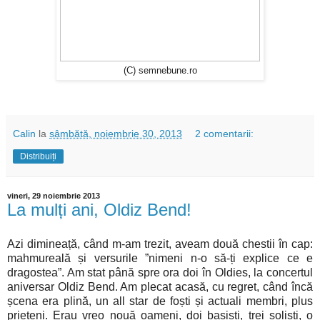
(C) semnebune.ro
Calin
la
sâmbătă, noiembrie 30, 2013
2 comentarii:
Distribuiți
vineri, 29 noiembrie 2013
La mulți ani, Oldiz Bend!
Azi dimineață, când m-am trezit, aveam două chestii în cap:
mahmureală și versurile ”nimeni n-o să-ți explice ce e
dragostea”. Am stat până spre ora doi în Oldies, la concertul
aniversar Oldiz Bend. Am plecat acasă, cu regret, când încă
șcena era plină, un all star de foști și actuali membri, plus
prieteni. Erau vreo nouă oameni, doi basiști, trei soliști, o