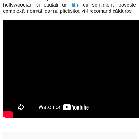
hollywoodian și căutați un
film
cu sentiment, poveste
complexă, normal, dar nu plictisitor, vi-l recomand călduros.