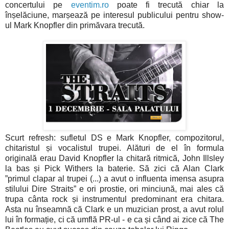
concertului pe
eventim.ro
poate fi trecută chiar la
înșelăciune, marșează pe interesul publicului pentru show-
ul Mark Knopfler din primăvara trecută.
Scurt refresh: sufletul DS e Mark Knopfler, compozitorul,
chitaristul și vocalistul trupei. Alături de el în formula
originală erau David Knopfler la chitară ritmică, John Illsley
la bas și Pick Withers la baterie. Să zici că Alan Clark
”primul clapar al trupei (...) a avut o influenta imensa asupra
stilului Dire Straits” e ori prostie, ori minciună, mai ales că
trupa cânta rock și instrumentul predominant era chitara.
Asta nu înseamnă că Clark e un muzician prost, a avut rolul
lui în formație, ci că umflă PR-ul - e ca și când ai zice că The