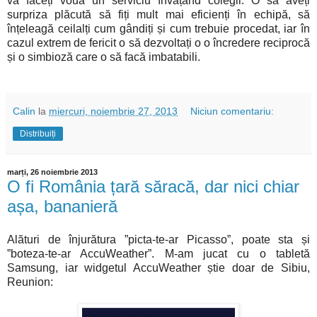
vă faceți vouă un serviciu învățând colegii. O să aveți
surpriza plăcută să fiți mult mai eficienți în echipă, să
înțeleagă ceilalți cum gândiți și cum trebuie procedat, iar în
cazul extrem de fericit o să dezvoltați o o încredere reciprocă
și o simbioză care o să facă imbatabili.
Calin
la
miercuri, noiembrie 27, 2013
Niciun comentariu:
Distribuiți
marți, 26 noiembrie 2013
O fi România țară săracă, dar nici chiar
așa, bananieră
Alături de înjurătura ”picta-te-ar Picasso”, poate sta și
”boteza-te-ar AccuWeather”. M-am jucat cu o tabletă
Samsung, iar widgetul AccuWeather știe doar de Sibiu,
Reunion: