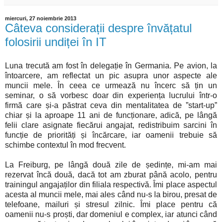
miercuri, 27 noiembrie 2013
Câteva considerații despre învățatul
folosirii undiței în IT
Luna trecută am fost în delegație în Germania. Pe avion, la
întoarcere, am reflectat un pic asupra unor aspecte ale
muncii mele. În ceea ce urmează nu încerc să țin un
seminar, o să vorbesc doar din experiența lucrului într-o
firmă care și-a păstrat ceva din mentalitatea de ”start-up”
chiar și la aproape 11 ani de funcționare, adică, pe lângă
felii clare asignate fiecărui angajat, redistribuim sarcini în
funcție de priorități și încărcare, iar oamenii trebuie să
schimbe contextul în mod frecvent.
La Freiburg, pe lângă două zile de ședințe, mi-am mai
rezervat încă două, dacă tot am zburat până acolo, pentru
trainingul angajaților din filiala respectivă. Îmi place aspectul
acesta al muncii mele, mai ales când nu-s la birou, presat de
telefoane, mailuri și stresul zilnic. Îmi place pentru că
oamenii nu-s proști, dar domeniul e complex, iar atunci când