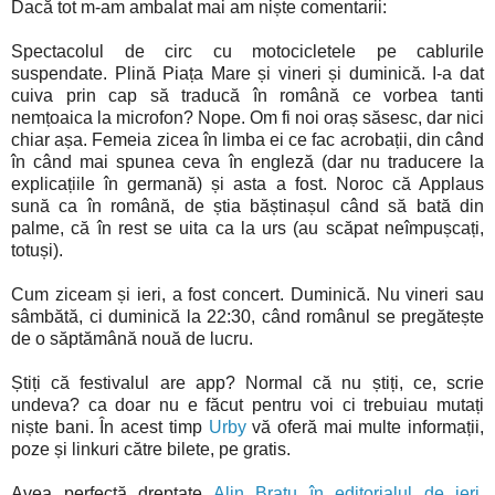
Dacă tot m-am ambalat mai am niște comentarii:
Spectacolul de circ cu motocicletele pe cablurile
suspendate. Plină Piața Mare și vineri și duminică. I-a dat
cuiva prin cap să traducă în română ce vorbea tanti
nemțoaica la microfon? Nope. Om fi noi oraș săsesc, dar nici
chiar așa. Femeia zicea în limba ei ce fac acrobații, din când
în când mai spunea ceva în engleză (dar nu traducere la
explicațiile în germană) și asta a fost. Noroc că Applaus
sună ca în română, de știa băștinașul când să bată din
palme, că în rest se uita ca la urs (au scăpat neîmpușcați,
totuși).
Cum ziceam și ieri, a fost concert. Duminică. Nu vineri sau
sâmbătă, ci duminică la 22:30, când românul se pregătește
de o săptămână nouă de lucru.
Știți că festivalul are app? Normal că nu știți, ce, scrie
undeva? ca doar nu e făcut pentru voi ci trebuiau mutați
niște bani. În acest timp
Urby
vă oferă mai multe informații,
poze și linkuri către bilete, pe gratis.
Avea perfectă dreptate
Alin Bratu în editorialul de ieri
,