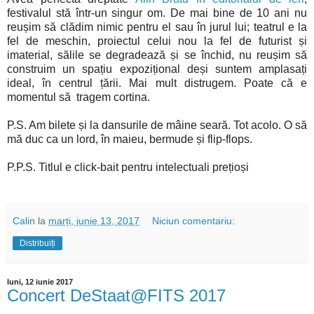
festivalul stă într-un singur om. De mai bine de 10 ani nu
reușim să clădim nimic pentru el sau în jurul lui; teatrul e la
fel de meschin, proiectul celui nou la fel de futurist și
imaterial, sălile se degradează și se închid, nu reușim să
construim un spațiu expozițional deși suntem amplasați
ideal, în centrul țării. Mai mult distrugem. Poate că e
momentul să tragem cortina.
P.S. Am bilete și la dansurile de mâine seară. Tot acolo. O să
mă duc ca un lord, în maieu, bermude și flip-flops.
P.P.S. Titlul e click-bait pentru intelectuali prețioși
Calin
la
marți, iunie 13, 2017
Niciun comentariu:
Distribuiți
luni, 12 iunie 2017
Concert DeStaat@FITS 2017