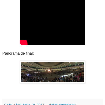
Panorama de final:
Calin
la
luni, iunie 19, 2017
Niciun comentariu: