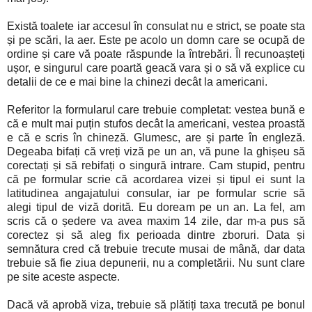
Există toalete iar accesul în consulat nu e strict, se poate sta
și pe scări, la aer. Este pe acolo un domn care se ocupă de
ordine și care vă poate răspunde la întrebări. Îl recunoașteți
ușor, e singurul care poartă geacă vara și o să vă explice cu
detalii de ce e mai bine la chinezi decât la americani.
Referitor la formularul care trebuie completat: vestea bună e
că e mult mai puțin stufos decât la americani, vestea proastă
e că e scris în chineză. Glumesc, are și parte în engleză.
Degeaba bifați că vreți viză pe un an, vă pune la ghișeu să
corectați și să rebifați o singură intrare. Cam stupid, pentru
că pe formular scrie că acordarea vizei și tipul ei sunt la
latitudinea angajatului consular, iar pe formular scrie să
alegi tipul de viză dorită. Eu doream pe un an. La fel, am
scris că o ședere va avea maxim 14 zile, dar m-a pus să
corectez și să aleg fix perioada dintre zboruri. Data și
semnătura cred că trebuie trecute musai de mână, dar data
trebuie să fie ziua depunerii, nu a completării. Nu sunt clare
pe site aceste aspecte.
Dacă vă aprobă viza, trebuie să plătiți taxa trecută pe bonul