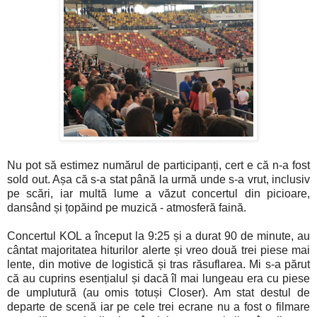
Nu pot să estimez numărul de participanți, cert e că n-a fost
sold out. Așa că s-a stat până la urmă unde s-a vrut, inclusiv
pe scări, iar multă lume a văzut concertul din picioare,
dansând și țopăind pe muzică - atmosferă faină.
Concertul KOL a început la 9:25 și a durat 90 de minute, au
cântat majoritatea hiturilor alerte și vreo două trei piese mai
lente, din motive de logistică și tras răsuflarea. Mi s-a părut
că au cuprins esențialul și dacă îl mai lungeau era cu piese
de umplutură (au omis totuși Closer). Am stat destul de
departe de scenă iar pe cele trei ecrane nu a fost o filmare