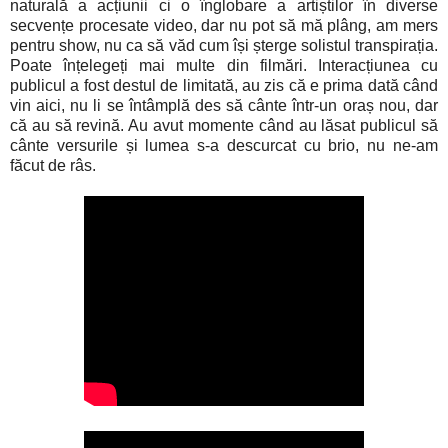
naturală a acțiunii ci o înglobare a artiștilor în diverse
secvențe procesate video, dar nu pot să mă plâng, am mers
pentru show, nu ca să văd cum își șterge solistul transpirația.
Poate înțelegeți mai multe din filmări. Interacțiunea cu
publicul a fost destul de limitată, au zis că e prima dată când
vin aici, nu li se întâmplă des să cânte într-un oraș nou, dar
că au să revină. Au avut momente când au lăsat publicul să
cânte versurile și lumea s-a descurcat cu brio, nu ne-am
făcut de râs.