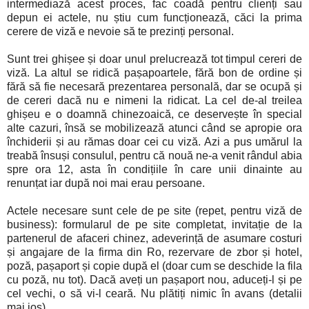
intermediază acest proces, fac coadă pentru clienți sau
depun ei actele, nu știu cum funcționează, căci la prima
cerere de viză e nevoie să te prezinți personal.
Sunt trei ghișee și doar unul prelucrează tot timpul cereri de
viză. La altul se ridică pașapoartele, fără bon de ordine și
fără să fie necesară prezentarea personală, dar se ocupă și
de cereri dacă nu e nimeni la ridicat. La cel de-al treilea
ghișeu e o doamnă chinezoaică, ce deservește în special
alte cazuri, însă se mobilizează atunci când se apropie ora
închiderii și au rămas doar cei cu viză. Azi a pus umărul la
treabă însuși consulul, pentru că nouă ne-a venit rândul abia
spre ora 12, asta în condițiile în care unii dinainte au
renunțat iar după noi mai erau persoane.
Actele necesare sunt cele de pe site (repet, pentru viză de
business): formularul de pe site completat, invitație de la
partenerul de afaceri chinez, adeverință de asumare costuri
și angajare de la firma din Ro, rezervare de zbor și hotel,
poză, pașaport și copie după el (doar cum se deschide la fila
cu poză, nu tot). Dacă aveți un pașaport nou, aduceți-l și pe
cel vechi, o să vi-l ceară. Nu plătiți nimic în avans (detalii
mai jos).