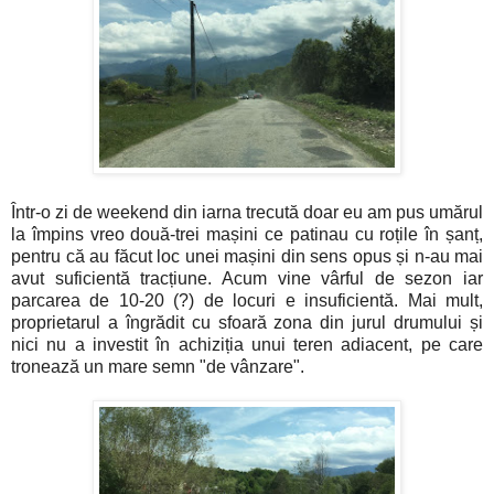
Într-o zi de weekend din iarna trecută doar eu am pus umărul
la împins vreo două-trei mașini ce patinau cu roțile în șanț,
pentru că au făcut loc unei mașini din sens opus și n-au mai
avut suficientă tracțiune. Acum vine vârful de sezon iar
parcarea de 10-20 (?) de locuri e insuficientă. Mai mult,
proprietarul a îngrădit cu sfoară zona din jurul drumului și
nici nu a investit în achiziția unui teren adiacent, pe care
tronează un mare semn "de vânzare".