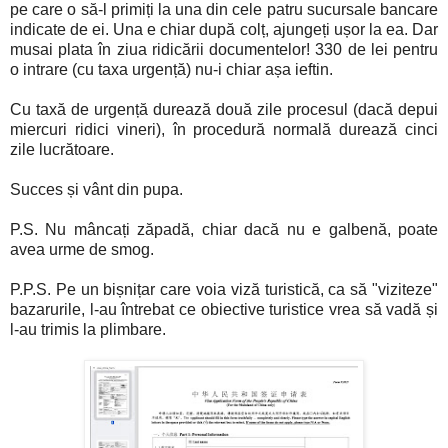
pe care o să-l primiți la una din cele patru sucursale bancare
indicate de ei. Una e chiar după colț, ajungeți ușor la ea. Dar
musai plata în ziua ridicării documentelor! 330 de lei pentru
o intrare (cu taxa urgență) nu-i chiar așa ieftin.
Cu taxă de urgență durează două zile procesul (dacă depui
miercuri ridici vineri), în procedură normală durează cinci
zile lucrătoare.
Succes și vânt din pupa.
P.S. Nu mâncați zăpadă, chiar dacă nu e galbenă, poate
avea urme de smog.
P.P.S. Pe un bișnițar care voia viză turistică, ca să "viziteze"
bazarurile, l-au întrebat ce obiective turistice vrea să vadă și
l-au trimis la plimbare.