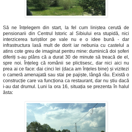
Să ne înțelegem din start, la fel cum liniștea cerută de
pensionarii din Centrul Istoric al Sibiului era stupidă, nici
interzicerea turiștilor pe vale nu e o idee bună - dar
infrastructura lasă mult de dorit iar nebunia cu castelul a
atins cote greu de imaginat pentru mine: duminică doi șoferi
diferiți s-au plâns că a durat 30 de minute să treacă de el,
spre noi. Înțeleg că românii se plictisesc, dar nici aici nu
prea ai ce face: dai cinci lei (daca am înțeles bine) și vizitezi
o cameră amenajată sau stai pe pajiște, lângă râu. Există o
construcție care va funcționa ca restaurant, dar nu știu dacă
i-au dat drumul. Luni la ora 16, situația se prezenta în halul
ăsta: