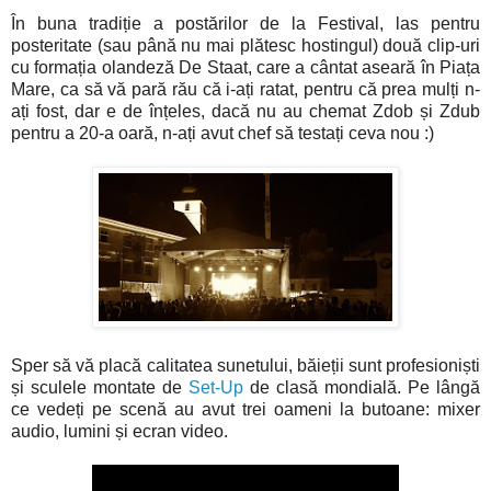
În buna tradiție a postărilor de la Festival, las pentru
posteritate (sau până nu mai plătesc hostingul) două clip-uri
cu formația olandeză De Staat, care a cântat aseară în Piața
Mare, ca să vă pară rău că i-ați ratat, pentru că prea mulți n-
ați fost, dar e de înțeles, dacă nu au chemat Zdob și Zdub
pentru a 20-a oară, n-ați avut chef să testați ceva nou :)
Sper să vă placă calitatea sunetului, băieții sunt profesioniști
și sculele montate de
Set-Up
de clasă mondială. Pe lângă
ce vedeți pe scenă au avut trei oameni la butoane: mixer
audio, lumini și ecran video.