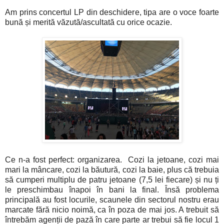
Am prins concertul LP din deschidere, tipa are o voce foarte
bună și merită văzută/ascultată cu orice ocazie.
Ce n-a fost perfect: organizarea. Cozi la jetoane, cozi mai
mari la mâncare, cozi la băutură, cozi la baie, plus că trebuia
să cumperi multiplu de patru jetoane (7,5 lei fiecare) și nu ți
le preschimbau înapoi în bani la final. Însă problema
principală au fost locurile, scaunele din sectorul nostru erau
marcate fără nicio noimă, ca în poza de mai jos. A trebuit să
întrebăm agenții de pază în care parte ar trebui să fie locul 1