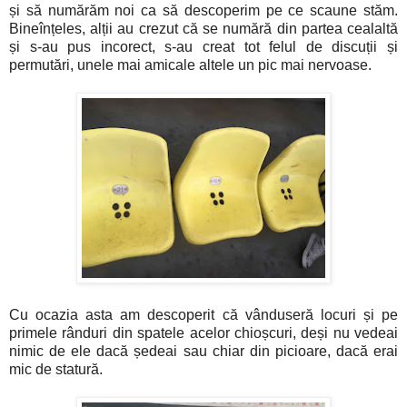
și să numărăm noi ca să descoperim pe ce scaune stăm.
Bineînțeles, alții au crezut că se numără din partea cealaltă
și s-au pus incorect, s-au creat tot felul de discuții și
permutări, unele mai amicale altele un pic mai nervoase.
Cu ocazia asta am descoperit că vânduseră locuri și pe
primele rânduri din spatele acelor chioșcuri, deși nu vedeai
nimic de ele dacă ședeai sau chiar din picioare, dacă erai
mic de statură.