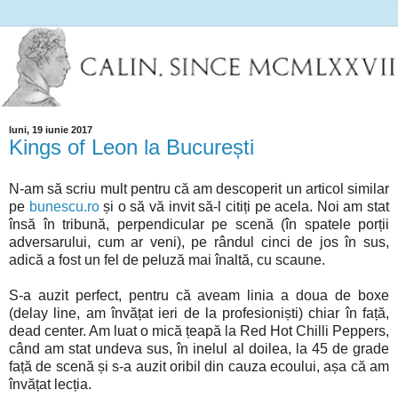
luni, 19 iunie 2017
Kings of Leon la București
N-am să scriu mult pentru că am descoperit un articol similar
pe
bunescu.ro
și o să vă invit să-l citiți pe acela. Noi am stat
însă în tribună, perpendicular pe scenă (în spatele porții
adversarului, cum ar veni), pe rândul cinci de jos în sus,
adică a fost un fel de peluză mai înaltă, cu scaune.
S-a auzit perfect, pentru că aveam linia a doua de boxe
(delay line, am învățat ieri de la profesioniști) chiar în față,
dead center. Am luat o mică țeapă la Red Hot Chilli Peppers,
când am stat undeva sus, în inelul al doilea, la 45 de grade
față de scenă și s-a auzit oribil din cauza ecoului, așa că am
învățat lecția.