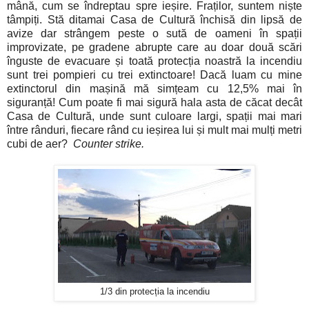
mână, cum se îndreptau spre ieșire. Fraților, suntem niște
tâmpiți. Stă ditamai Casa de Cultură închisă din lipsă de
avize dar strângem peste o sută de oameni în spații
improvizate, pe gradene abrupte care au doar două scări
înguste de evacuare și toată protecția noastră la incendiu
sunt trei pompieri cu trei extinctoare! Dacă luam cu mine
extinctorul din mașină mă simțeam cu 12,5% mai în
siguranță! Cum poate fi mai sigură hala asta de căcat decât
Casa de Cultură, unde sunt culoare largi, spații mai mari
între rânduri, fiecare rând cu ieșirea lui și mult mai mulți metri
cubi de aer?
Counter strike.
1/3 din protecția la incendiu