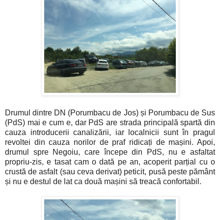
Drumul dintre DN (Porumbacu de Jos) și Porumbacu de Sus
(PdS) mai e cum e, dar PdS are strada principală spartă din
cauza introducerii canalizării, iar localnicii sunt în pragul
revoltei din cauza norilor de praf ridicați de mașini. Apoi,
drumul spre Negoiu, care începe din PdS, nu e asfaltat
propriu-zis, e tasat cam o dată pe an, acoperit parțial cu o
crustă de asfalt (sau ceva derivat) peticit, pusă peste pământ
și nu e destul de lat ca două mașini să treacă confortabil.