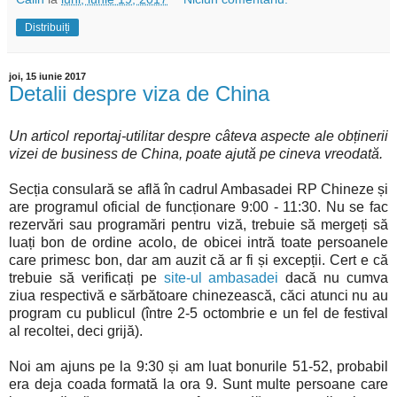
Distribuiți
joi, 15 iunie 2017
Detalii despre viza de China
Un articol reportaj-utilitar despre câteva aspecte ale obținerii
vizei de business de China, poate ajută pe cineva vreodată.
Secția consulară se află în cadrul Ambasadei RP Chineze și
are programul oficial de funcționare 9:00 - 11:30. Nu se fac
rezervări sau programări pentru viză, trebuie să mergeți să
luați bon de ordine acolo, de obicei intră toate persoanele
care primesc bon, dar am auzit că ar fi și excepții. Cert e că
trebuie să verificați pe
site-ul ambasadei
dacă nu cumva
ziua respectivă e sărbătoare chinezească, căci atunci nu au
program cu publicul (între 2-5 octombrie e un fel de festival
al recoltei, deci grijă).
Noi am ajuns pe la 9:30 și am luat bonurile 51-52, probabil
era deja coada formată la ora 9. Sunt multe persoane care