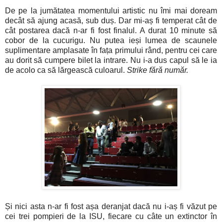
De pe la jumătatea momentului artistic nu îmi mai doream
decât să ajung acasă, sub duș. Dar mi-aș fi temperat cât de
cât postarea dacă n-ar fi fost finalul. A durat 10 minute să
cobor de la cucurigu. Nu putea ieși lumea de scaunele
suplimentare amplasate în fața primului rând, pentru cei care
au dorit să cumpere bilet la intrare. Nu i-a dus capul să le ia
de acolo ca să lărgească culoarul.
Strike fără număr.
Și nici asta n-ar fi fost așa deranjat dacă nu i-aș fi văzut pe
cei trei pompieri de la ISU, fiecare cu câte un extinctor în