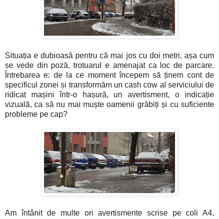
Situația e dubioasă pentru că mai jos cu doi metri, așa cum
se vede din poză, trotuarul e amenajat ca loc de parcare.
Întrebarea e: de la ce moment începem să ținem cont de
specificul zonei și transformăm un cash cow al serviciului de
ridicat mașini într-o hașură, un avertisment, o indicație
vizuală, ca să nu mai muște oamenii grăbiți și cu suficiente
probleme pe cap?
Am întânit de multe ori avertismente scrise pe coli A4,