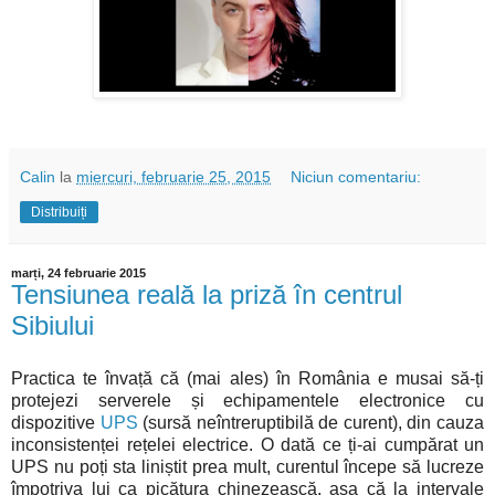
Calin
la
miercuri, februarie 25, 2015
Niciun comentariu:
Distribuiți
marți, 24 februarie 2015
Tensiunea reală la priză în centrul
Sibiului
Practica te învață că (mai ales) în România e musai să-ți
protejezi serverele și echipamentele electronice cu
dispozitive
UPS
(sursă neîntreruptibilă de curent), din cauza
inconsistenței rețelei electrice. O dată ce ți-ai cumpărat un
UPS nu poți sta liniștit prea mult, curentul începe să lucreze
împotriva lui ca picătura chinezească, așa că la intervale