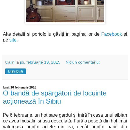
Alte detalii și portofoliu găsiți în pagina lor de
Facebook
și
pe
site
.
Calin
la
joi, februarie 19, 2015
Niciun comentariu:
Distribuiți
luni, 16 februarie 2015
O bandă de spărgători de locuințe
acționează în Sibiu
Pe 6 februarie, un hoț sare gardul și intră în casa unui sibian
ce avea musafiri și ușa descuiată. Fură o poșetă din hol, mai
valoroasă pentru actele din ea, decât pentru banii din