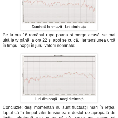
Duminică la amiază - luni dimineața
Pe la ora 16 românul rupe poarta și merge acasă, se mai
uită la tv până la ora 22 și apoi se culcă, iar tensiunea urcă
în timpul nopții în jurul valorii nominale:
Luni dimineață - marți dimineață
Concluzie: deși momentan nu sunt fluctuații mari în rețea,
faptul că în timpul zilei tensiunea e destul de apropiată de
limita inferioară s-ar putea să vă uzeze mai accentuat