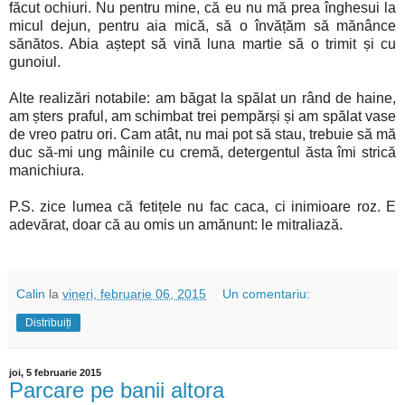
făcut ochiuri. Nu pentru mine, că eu nu mă prea înghesui la
micul dejun, pentru aia mică, să o învățăm să mănânce
sănătos. Abia aștept să vină luna martie să o trimit și cu
gunoiul.
Alte realizări notabile: am băgat la spălat un rând de haine,
am șters praful, am schimbat trei pempărși și am spălat vase
de vreo patru ori. Cam atât, nu mai pot să stau, trebuie să mă
duc să-mi ung mâinile cu cremă, detergentul ăsta îmi strică
manichiura.
P.S. zice lumea că fetițele nu fac caca, ci inimioare roz. E
adevărat, doar că au omis un amănunt: le mitraliază.
Calin
la
vineri, februarie 06, 2015
Un comentariu:
Distribuiți
joi, 5 februarie 2015
Parcare pe banii altora