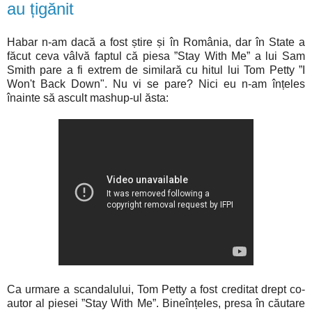
au țigănit
Habar n-am dacă a fost știre și în România, dar în State a
făcut ceva vâlvă faptul că piesa ”Stay With Me” a lui Sam
Smith pare a fi extrem de similară cu hitul lui Tom Petty ”I
Won't Back Down". Nu vi se pare? Nici eu n-am înțeles
înainte să ascult mashup-ul ăsta:
Ca urmare a scandalului, Tom Petty a fost creditat drept co-
autor al piesei ”Stay With Me”. Bineînțeles, presa în căutare