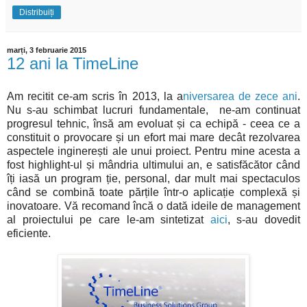
Distribuiți
marți, 3 februarie 2015
12 ani la TimeLine
Am recitit ce-am scris în 2013, la a
niversarea de zece ani
.
Nu s-au schimbat lucruri fundamentale, ne-am continuat
progresul tehnic, însă am evoluat și ca echipă - ceea ce a
constituit o provocare și un efort mai mare decât rezolvarea
aspectele inginerești ale unui proiect. Pentru mine acesta a
fost highlight-ul și mândria ultimului an, e satisfăcător când
îți iasă un program ție, personal, dar mult mai spectaculos
când se combină toate părțile într-o aplicație complexă și
inovatoare. Vă recomand încă o dată ideile de management
al proiectului pe care le-am sintetizat
aici
, s-au dovedit
eficiente.