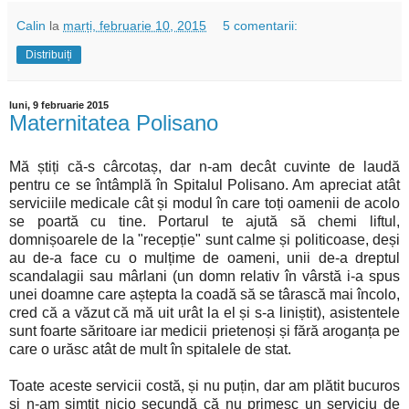
Calin
la
marți, februarie 10, 2015
5 comentarii:
Distribuiți
luni, 9 februarie 2015
Maternitatea Polisano
Mă știți că-s cârcotaș, dar n-am decât cuvinte de laudă
pentru ce se întâmplă în Spitalul Polisano. Am apreciat atât
serviciile medicale cât și modul în care toți oamenii de acolo
se poartă cu tine. Portarul te ajută să chemi liftul,
domnișoarele de la "recepție" sunt calme și politicoase, deși
au de-a face cu o mulțime de oameni, unii de-a dreptul
scandalagii sau mârlani (un domn relativ în vârstă i-a spus
unei doamne care aștepta la coadă să se târască mai încolo,
cred că a văzut că mă uit urât la el și s-a liniștit), asistentele
sunt foarte săritoare iar medicii prietenoși și fără aroganța pe
care o urăsc atât de mult în spitalele de stat.
Toate aceste servicii costă, și nu puțin, dar am plătit bucuros
și n-am simțit nicio secundă că nu primesc un serviciu de