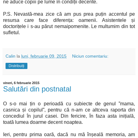
ne aduce copiii pe lume în condiții decente.
P.S. Nevastă-mea zice că am pus prea puțin accentul pe
resursa care face diferența: oamenii. Asistentele și
doctorițele i s-au părut nemaipomenite. Le multumim din tot
sufletul.
Calin
la
luni, februarie 09, 2015
Niciun comentariu:
Distribuiți
vineri, 6 februarie 2015
Salutări din postnatal
O s-o mai țin o perioadă cu subiecte de genul ”mama,
casnica și copilul”, pentru că n-am ce altceva raporta din
concediul în jurul casei. Din fericire, în faza asta inițială,
toată lumea doarme decent noaptea.
Ieri, pentru prima oară, dacă nu mă înșeală memoria, am