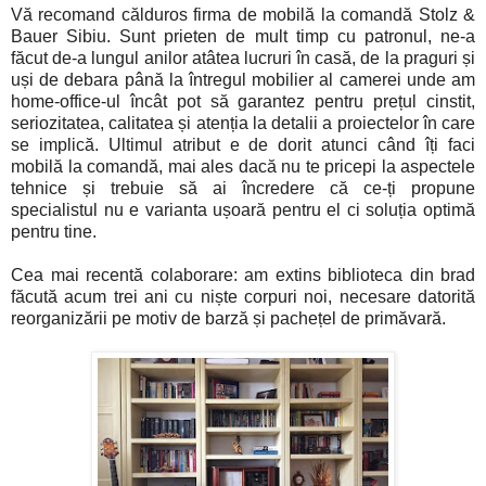
Vă recomand călduros firma de mobilă la comandă Stolz &
Bauer Sibiu. Sunt prieten de mult timp cu patronul, ne-a
făcut de-a lungul anilor atâtea lucruri în casă, de la praguri și
uși de debara până la întregul mobilier al camerei unde am
home-office-ul încât pot să garantez pentru prețul cinstit,
seriozitatea, calitatea și atenția la detalii a proiectelor în care
se implică. Ultimul atribut e de dorit atunci când îți faci
mobilă la comandă, mai ales dacă nu te pricepi la aspectele
tehnice și trebuie să ai încredere că ce-ți propune
specialistul nu e varianta ușoară pentru el ci soluția optimă
pentru tine.
Cea mai recentă colaborare: am extins biblioteca din brad
făcută acum trei ani cu niște corpuri noi, necesare datorită
reorganizării pe motiv de barză și pachețel de primăvară.