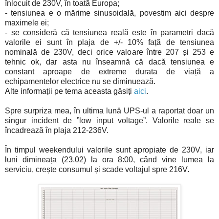
înlocuit de 230V, în toată Europa;
- tensiunea e o mărime sinusoidală, povestim aici despre
maximele ei;
- se consideră că tensiunea reală este în parametri dacă
valorile ei sunt în plaja de +/- 10% față de tensiunea
nominală de 230V, deci orice valoare între 207 și 253 e
tehnic ok, dar asta nu înseamnă că dacă tensiunea e
constant aproape de extreme durata de viață a
echipamentelor electrice nu se diminuează.
Alte informații pe tema aceasta găsiți
aici
.
Spre surpriza mea, în ultima lună UPS-ul a raportat doar un
singur incident de ”low input voltage”. Valorile reale se
încadrează în plaja 212-236V.
În timpul weekendului valorile sunt apropiate de 230V, iar
luni dimineața (23.02) la ora 8:00, când vine lumea la
serviciu, crește consumul și scade voltajul spre 216V.