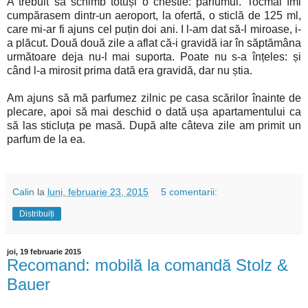
A trebuit să schimb totuși o chestie: parfumul. Tocmai îmi
cumpărasem dintr-un aeroport, la ofertă, o sticlă de 125 ml,
care mi-ar fi ajuns cel puțin doi ani. I l-am dat să-l miroase, i-
a plăcut. Două două zile a aflat că-i gravidă iar în săptămâna
următoare deja nu-l mai suporta. Poate nu s-a înțeles: și
când l-a mirosit prima dată era gravidă, dar nu știa.
Am ajuns să mă parfumez zilnic pe casa scărilor înainte de
plecare, apoi să mai deschid o dată ușa apartamentului ca
să las sticluța pe masă. După alte câteva zile am primit un
parfum de la ea.
Calin
la
luni, februarie 23, 2015
5 comentarii:
Distribuiți
joi, 19 februarie 2015
Recomand: mobilă la comandă Stolz &
Bauer