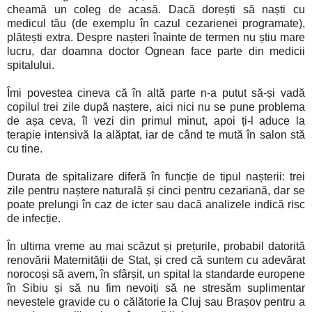
cheamă un coleg de acasă. Dacă dorești să naști cu
medicul tău (de exemplu în cazul cezarienei programate),
plătești extra. Despre nașteri înainte de termen nu știu mare
lucru, dar doamna doctor Ognean face parte din medicii
spitalului.
Îmi povestea cineva că în altă parte n-a putut să-și vadă
copilul trei zile după naștere, aici nici nu se pune problema
de așa ceva, îl vezi din primul minut, apoi ți-l aduce la
terapie intensivă la alăptat, iar de când te mută în salon stă
cu tine.
Durata de spitalizare diferă în funcție de tipul nașterii: trei
zile pentru naștere naturală și cinci pentru cezariană, dar se
poate prelungi în caz de icter sau dacă analizele indică risc
de infecție.
În ultima vreme au mai scăzut și prețurile, probabil datorită
renovării Maternității de Stat, și cred că suntem cu adevărat
norocoși să avem, în sfârșit, un spital la standarde europene
în Sibiu și să nu fim nevoiți să ne stresăm suplimentar
nevestele gravide cu o călătorie la Cluj sau Brașov pentru a