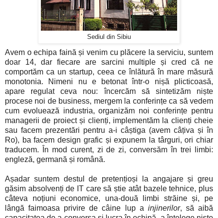
Sediul din Sibiu
Avem o echipa faină și venim cu plăcere la serviciu, suntem
doar 14, dar fiecare are sarcini multiple și cred că ne
comportăm ca un startup, ceea ce înlătură în mare măsură
monotonia. Nimeni nu e betonat într-o nișă plicticoasă,
apare regulat ceva nou: încercăm să sintetizăm niște
procese noi de business, mergem la conferințe ca să vedem
cum evoluează industria, organizăm noi conferințe pentru
managerii de proiect și clienți, implementăm la clienți cheie
sau facem prezentări pentru a-i câștiga (avem câțiva și în
Ro), ba facem design grafic și expunem la târguri, ori chiar
traducem. În mod curent, zi de zi, conversăm în trei limbi:
engleză, germană și română.
Așadar suntem destul de pretențioși la angajare și greu
găsim absolvenți de IT care să știe atât bazele tehnice, plus
câteva noțiuni economice, una-două limbi străine și, pe
lângă faimoasa privire de câine lup a
injinerilor
, să aibă
capacitatea de a conversa și lucra în echipă, a înțelege niște