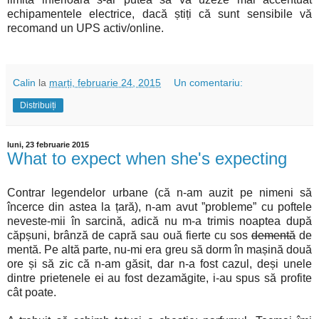
echipamentele electrice, dacă știți că sunt sensibile vă
recomand un UPS activ/online.
Calin
la
marți, februarie 24, 2015
Un comentariu:
Distribuiți
luni, 23 februarie 2015
What to expect when she's expecting
Contrar legendelor urbane (că n-am auzit pe nimeni să
încerce din astea la țară), n-am avut ”probleme” cu poftele
neveste-mii în sarcină, adică nu m-a trimis noaptea după
căpșuni, brânză de capră sau ouă fierte cu sos
dementă
de
mentă. Pe altă parte, nu-mi era greu să dorm în mașină două
ore și să zic că n-am găsit, dar n-a fost cazul, deși unele
dintre prietenele ei au fost dezamăgite, i-au spus să profite
cât poate.