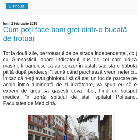
Distribuiți
luni, 2 februarie 2015
Cum poți face bani grei dintr-o bucată
de trotuar
Tot la două zile, pe trotuarul de pe strada Independenței, colț
cu Gimnasticii, apare indicatorul pus de cei care ridică
mașini. Îi bănuiesc că au senzor în asfalt sau stă o băbuță
pitită după perdea și îi sună când parchează vreun nefericit.
În caz că n-ați avut ghinionul să căutați un loc de parcare pe
acolo într-o dimineață de zi lucrătoare, vă spun eu că e
extrem de greu să găsești ceva liber, fiind un hotspot
medical în zonă: spitalul de stat, spitalul Polisano,
Facultatea de Medicină.