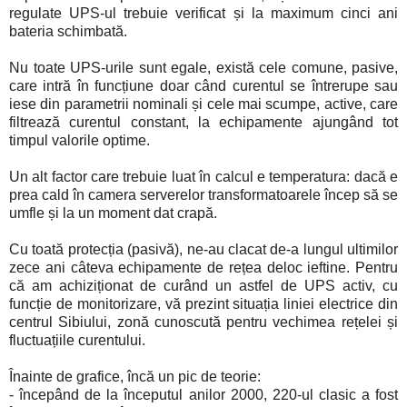
regulate UPS-ul trebuie verificat și la maximum cinci ani
bateria schimbată.
Nu toate UPS-urile sunt egale, există cele comune, pasive,
care intră în funcțiune doar când curentul se întrerupe sau
iese din parametrii nominali și cele mai scumpe, active, care
filtrează curentul constant, la echipamente ajungând tot
timpul valorile optime.
Un alt factor care trebuie luat în calcul e temperatura: dacă e
prea cald în camera serverelor transformatoarele încep să se
umfle și la un moment dat crapă.
Cu toată protecția (pasivă), ne-au clacat de-a lungul ultimilor
zece ani câteva echipamente de rețea deloc ieftine. Pentru
că am achiziționat de curând un astfel de UPS activ, cu
funcție de monitorizare, vă prezint situația liniei electrice din
centrul Sibiului, zonă cunoscută pentru vechimea rețelei și
fluctuațiile curentului.
Înainte de grafice, încă un pic de teorie:
- începând de la începutul anilor 2000, 220-ul clasic a fost