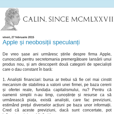
vineri, 27 februarie 2015
Apple și neobosiții speculanți
De vreo șase ani urmăresc știrile despre firma Apple,
cunoscută pentru secretomania premergătoare lansării unui
produs nou, și am descoperit două categorii de specialiști
care o dau constant în bară:
1. Analiștii financiari: bursa ar trebui să fie cel mai cinstit
mecanism de stabilirea a valorii unei firmei, pe baza cererii
și ofertei reale, fundația capitalismului, nu? Pentru că
oamenii simplii n-au timp, cunoștințe și resurse ca să
urmărească piața, există analiștii, care fac previziuni,
estimând prețul diverselor acțiuni pe baza unor informații.
Cred că aceste previziuni, dacă sunt concertate, pot