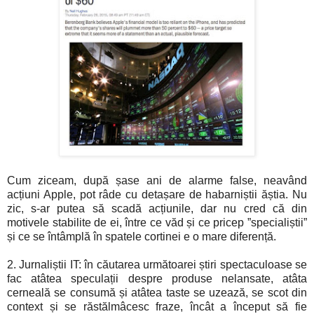
Cum ziceam, după șase ani de alarme false, neavând
acțiuni Apple, pot râde cu detașare de habarniștii ăștia. Nu
zic, s-ar putea să scadă acțiunile, dar nu cred că din
motivele stabilite de ei, între ce văd și ce pricep ”specialiștii”
și ce se întâmplă în spatele cortinei e o mare diferență.
2. Jurnaliștii IT: în căutarea următoarei știri spectaculoase se
fac atâtea speculații despre produse nelansate, atâta
cerneală se consumă și atâtea taste se uzează, se scot din
context și se răstălmâcesc fraze, încât a început să fie