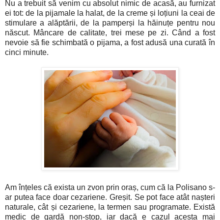
Nu a trebuit să venim cu absolut nimic de acasă, au furnizat
ei tot: de la pijamale la halat, de la creme și loțiuni la ceai de
stimulare a alăptării, de la pamperși la hăinuțe pentru nou
născut. Mâncare de calitate, trei mese pe zi. Când a fost
nevoie să fie schimbată o pijama, a fost adusă una curată în
cinci minute.
Am înțeles că exista un zvon prin oraș, cum că la Polisano s-
ar putea face doar cezariene. Greșit. Se pot face atât nașteri
naturale, cât și cezariene, la termen sau programate. Există
medic de gardă non-stop, iar dacă e cazul acesta mai