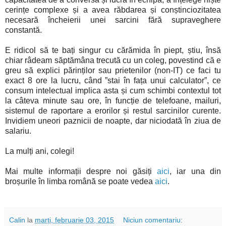
cerințe complexe și a avea răbdarea și conștinciozitatea
necesară încheierii unei sarcini fără supraveghere
constantă.
E ridicol să te bați singur cu cărămida în piept, știu, însă
chiar râdeam săptămâna trecută cu un coleg, povestind că e
greu să explici părinților sau prietenilor (non-IT) ce faci tu
exact 8 ore la lucru, când ”stai în fața unui calculator”, ce
consum intelectual implica asta și cum schimbi contextul tot
la câteva minute sau ore, în funcție de telefoane, mailuri,
sistemul de raportare a erorilor și restul sarcinilor curente.
Invidiem uneori paznicii de noapte, dar niciodată în ziua de
salariu.
La mulți ani, colegi!
Mai multe informații despre noi găsiți
aici
, iar una din
broșurile în limba română se poate vedea
aici
.
Calin
la
marți, februarie 03, 2015
Niciun comentariu: