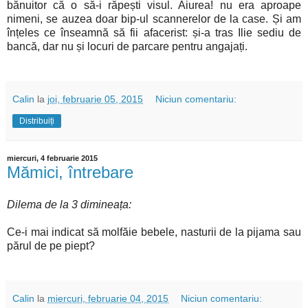
bănuitor că o să-i răpești visul. Aiurea! nu era aproape
nimeni, se auzea doar bip-ul scannerelor de la case. Și am
înțeles ce înseamnă să fii afacerist: și-a tras Ilie sediu de
bancă, dar nu și locuri de parcare pentru angajați.
Calin
la
joi, februarie 05, 2015
Niciun comentariu:
Distribuiți
miercuri, 4 februarie 2015
Mămici, întrebare
Dilema de la 3 dimineața:
Ce-i mai indicat să molfăie bebele, nasturii de la pijama sau
părul de pe piept?
Calin
la
miercuri, februarie 04, 2015
Niciun comentariu: