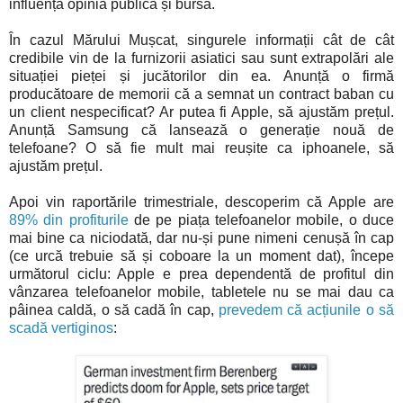
influența opinia publică și bursa.
În cazul Mărului Mușcat, singurele informații cât de cât
credibile vin de la furnizorii asiatici sau sunt extrapolări ale
situației pieței și jucătorilor din ea. Anunță o firmă
producătoare de memorii că a semnat un contract baban cu
un client nespecificat? Ar putea fi Apple, să ajustăm prețul.
Anunță Samsung că lansează o generație nouă de
telefoane? O să fie mult mai reușite ca iphoanele, să
ajustăm prețul.
Apoi vin raportările trimestriale, descoperim că Apple are
89% din profiturile
de pe piața telefoanelor mobile, o duce
mai bine ca niciodată, dar nu-și pune nimeni cenușă în cap
(ce urcă trebuie să și coboare la un moment dat), începe
următorul ciclu: Apple e prea dependentă de profitul din
vânzarea telefoanelor mobile, tabletele nu se mai dau ca
pâinea caldă, o să cadă în cap,
prevedem că acțiunile o să
scadă vertiginos
: