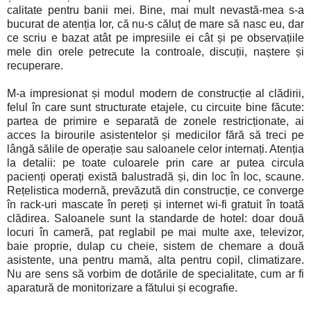
calitate pentru banii mei. Bine, mai mult nevastă-mea s-a
bucurat de atenția lor, că nu-s căluț de mare să nasc eu, dar
ce scriu e bazat atât pe impresiile ei cât și pe observațiile
mele din orele petrecute la controale, discuții, naștere și
recuperare.
M-a impresionat și modul modern de construcție al clădirii,
felul în care sunt structurate etajele, cu circuite bine făcute:
partea de primire e separată de zonele restricționate, ai
acces la birourile asistentelor și medicilor fără să treci pe
lângă sălile de operație sau saloanele celor internați. Atenția
la detalii: pe toate culoarele prin care ar putea circula
pacienți operați există balustradă și, din loc în loc, scaune.
Rețelistica modernă, prevăzută din construcție, ce converge
în rack-uri mascate în pereți și internet wi-fi gratuit în toată
clădirea. Saloanele sunt la standarde de hotel: doar două
locuri în cameră, pat reglabil pe mai multe axe, televizor,
baie proprie, dulap cu cheie, sistem de chemare a două
asistente, una pentru mamă, alta pentru copil, climatizare.
Nu are sens să vorbim de dotările de specialitate, cum ar fi
aparatură de monitorizare a fătului și ecografie.