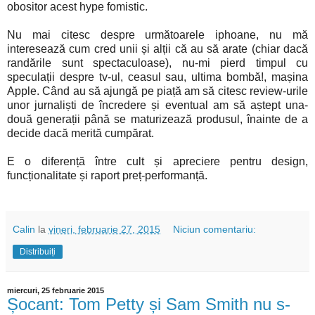
obositor acest hype fomistic.
Nu mai citesc despre următoarele iphoane, nu mă
interesează cum cred unii și alții că au să arate (chiar dacă
randările sunt spectaculoase), nu-mi pierd timpul cu
speculații despre tv-ul, ceasul sau, ultima bombă!, mașina
Apple. Când au să ajungă pe piață am să citesc review-urile
unor jurnaliști de încredere și eventual am să aștept una-
două generații până se maturizează produsul, înainte de a
decide dacă merită cumpărat.
E o diferență între cult și apreciere pentru design,
funcționalitate și raport preț-performanță.
Calin
la
vineri, februarie 27, 2015
Niciun comentariu:
Distribuiți
miercuri, 25 februarie 2015
Șocant: Tom Petty și Sam Smith nu s-