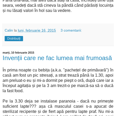
Până una-alta, mai ales dacă stați la casă, închideți bine ușa
seara, vedeți dacă stă cineva la pândă când părăsiți locuința
și nu lăsați valori în hol sau la vedere.
Calin
la
luni, februarie 16, 2015
3 comentarii:
Distribuiți
marți, 10 februarie 2015
Invenții care ne fac lumea mai frumoasă
În prima noapte cu bebița (a.k.a. "pachețel de primăvară") în
casă am fost un pic stresați, a strat trează până la 1.30, apoi
am preluat-o eu și mi-a dormit pe piept o oră, după care iar a
început agitația și pe la 3 am trezit-o pe maică-sa să o ducă
la fast food.
Pe la 3.30 deja se instalase paranoia - dacă nu primește
suficient lapte??? așa că masculul casei s-a apucat de
sterilizat recipente și de fiert apă pentru lapte praf. Nu mi-a