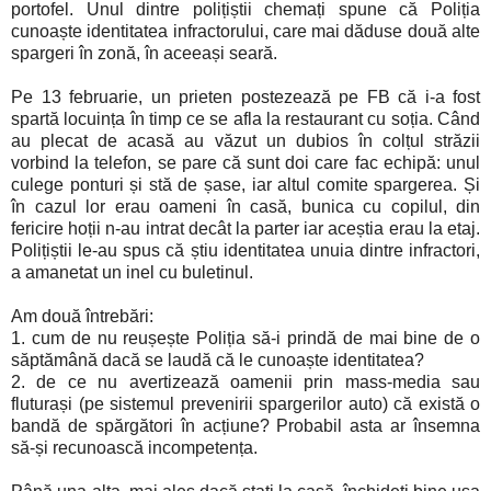
portofel. Unul dintre polițiștii chemați spune că Poliția
cunoaște identitatea infractorului, care mai dăduse două alte
spargeri în zonă, în aceeași seară.
Pe 13 februarie, un prieten postezează pe FB că i-a fost
spartă locuința în timp ce se afla la restaurant cu soția. Când
au plecat de acasă au văzut un dubios în colțul străzii
vorbind la telefon, se pare că sunt doi care fac echipă: unul
culege ponturi și stă de șase, iar altul comite spargerea. Și
în cazul lor erau oameni în casă, bunica cu copilul, din
fericire hoții n-au intrat decât la parter iar aceștia erau la etaj.
Polițiștii le-au spus că știu identitatea unuia dintre infractori,
a amanetat un inel cu buletinul.
Am două întrebări:
1. cum de nu reușește Poliția să-i prindă de mai bine de o
săptămână dacă se laudă că le cunoaște identitatea?
2. de ce nu avertizează oamenii prin mass-media sau
fluturași (pe sistemul prevenirii spargerilor auto) că există o
bandă de spărgători în acțiune? Probabil asta ar însemna
să-și recunoască incompetența.