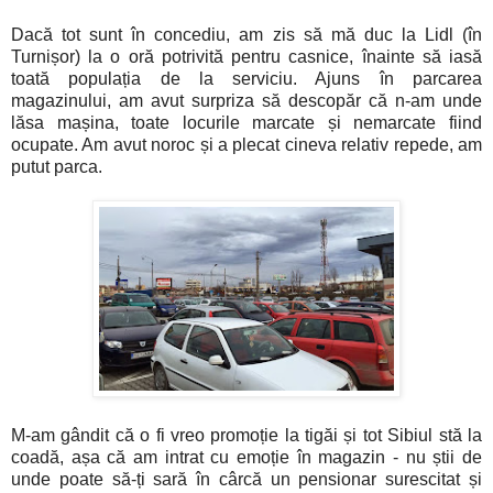
Dacă tot sunt în concediu, am zis să mă duc la Lidl (în
Turnișor) la o oră potrivită pentru casnice, înainte să iasă
toată populația de la serviciu. Ajuns în parcarea
magazinului, am avut surpriza să descopăr că n-am unde
lăsa mașina, toate locurile marcate și nemarcate fiind
ocupate. Am avut noroc și a plecat cineva relativ repede, am
putut parca.
M-am gândit că o fi vreo promoție la tigăi și tot Sibiul stă la
coadă, așa că am intrat cu emoție în magazin - nu știi de
unde poate să-ți sară în cârcă un pensionar surescitat și