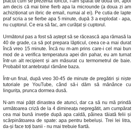
plăcut cum se prezenta ibricul, l-am spălat de două ori, apoi
am decis că mai bine fierb apa la microunde (a doua zi am
achiziționat un ibric de email, numai al ei). Pe cutia de lapte
praf scria a se fierbe apa 5 minute, după 3 a explodat - apa,
nu cuptorul. Ce era să fac, am curățat și cuptorul.
Următorul pas a fost să aștept să se răcească apa rămasă la
40 de grade, ca să pot prepara lăpticul, ceea ce-a mai durat
încă vreo 15 minute. Încă nu m-am prins care-i cel mai bun
mod de a verifica temperatura apei din pahar, eu am turnat
într-un alt recipient și am măsurat cu termometrul de baie.
Probabil tot antebrațul rămâne baza.
Într-un final, după vreo 30-45 de minute de pregătiri și niște
tutoriale pe YouTube, când să-i dăm să mănânce cu
lingurița, prunca dormea dusă.
N-am mai pățit dinastea de atunci, dar ca să nu mă prindă
următoarea criză de la 4 dimineața nepregătit, am cumpărat
cea mai bună inveție după apa caldă, pâinea tăiată felii și
scărpinătoarea de spate: apa pentru bebeluși. Trei lei litra,
da-și face toți banii - nu mai trebuie fiartă.