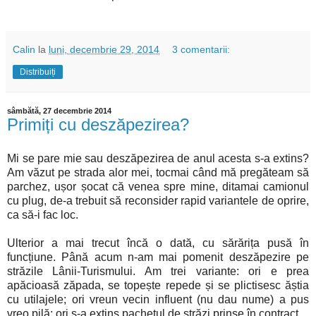
Calin
la
luni, decembrie 29, 2014
3 comentarii:
Distribuiți
sâmbătă, 27 decembrie 2014
Primiți cu deszăpezirea?
Mi se pare mie sau deszăpezirea de anul acesta s-a extins?
Am văzut pe strada alor mei, tocmai când mă pregăteam să
parchez, ușor șocat că venea spre mine, ditamai camionul
cu plug, de-a trebuit să reconsider rapid variantele de oprire,
ca să-i fac loc.
Ulterior a mai trecut încă o dată, cu sărărița pusă în
funcțiune. Până acum n-am mai pomenit deszăpezire pe
străzile Lânii-Turismului. Am trei variante: ori e prea
apăcioasă zăpada, se topește repede și se plictisesc ăștia
cu utilajele; ori vreun vecin influent (nu dau nume) a pus
vreo pilă; ori s-a extins pachetul de străzi prinse în contract.