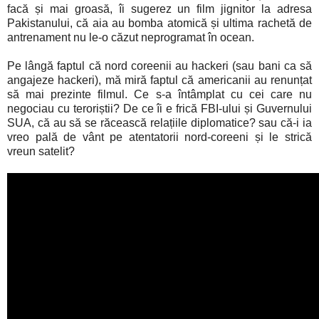
facă și mai groasă, îi sugerez un film jignitor la adresa
Pakistanului, că aia au bomba atomică și ultima rachetă de
antrenament nu le-o căzut neprogramat în ocean.
Pe lângă faptul că nord coreenii au hackeri (sau bani ca să
angajeze hackeri), mă miră faptul că americanii au renunțat
să mai prezinte filmul. Ce s-a întâmplat cu cei care nu
negociau cu teroriștii? De ce îi e frică FBI-ului și Guvernului
SUA, că au să se răcească relațiile diplomatice? sau că-i ia
vreo pală de vânt pe atentatorii nord-coreeni și le strică
vreun satelit?