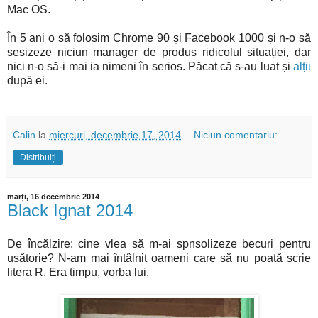
Mac OS.
În 5 ani o să folosim Chrome 90 și Facebook 1000 și n-o să
sesizeze niciun manager de produs ridicolul situației, dar
nici n-o să-i mai ia nimeni în serios. Păcat că s-au luat și
alții
după ei.
Calin
la
miercuri, decembrie 17, 2014
Niciun comentariu:
Distribuiți
marți, 16 decembrie 2014
Black Ignat 2014
De încălzire: cine vlea să m-ai spnsolizeze becuri pentru
usătorie? N-am mai întâlnit oameni care să nu poată scrie
litera R. Era timpu, vorba lui.