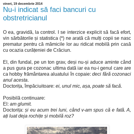
vineri, 19 decembrie 2014
Nu-i indicat să faci bancuri cu
obstretricianul
O ea, gravidă, la control. I se interzice explicit să facă efort,
vin sărbătorile și statistica (*) ne arată că mulți copii se nasc
prematur pentru că mămicile lor au ridicat mobilă prin casă
cu ocazia curățeniei de Crăciun.
El, din fundal, pe un ton grav, deși nu-și aduce aminte când
a pus gura pe cozonac ultima dată iar ea nu-i genul care are
ca hobby frământarea aluatului în copaie:
deci fără cozonaci
anul acesta
.
Doctorița, împăciuitoare:
ei, unul mic, așa, poate să facă
.
Posibilă continuare:
El:
am glumit.
Doctorița:
și eu acum trei luni, când v-am spus că e fată. A,
ați luat deja rochițe și mobilă roz?