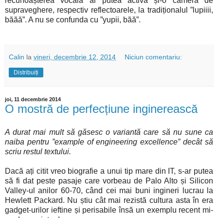
recunoașterea vocală ar putea activa și-o cameră de
supraveghere, respectiv reflectoarele, la tradiționalul ”lupiiii,
băăă”. A nu se confunda cu ”yupii, băă”.
Calin
la
vineri, decembrie 12, 2014
Niciun comentariu:
Distribuiți
joi, 11 decembrie 2014
O mostră de perfecțiune inginerească
A durat mai mult să găsesc o variantă care să nu sune ca
naiba pentru ”example of engineering excellence” decât să
scriu restul textului.
Dacă ați citit vreo biografie a unui tip mare din IT, s-ar putea
să fi dat peste pasaje care vorbeau de Palo Alto și Silicon
Valley-ul anilor 60-70, când cei mai buni ingineri lucrau la
Hewlett Packard. Nu știu cât mai rezistă cultura asta în era
gadget-urilor ieftine și perisabile însă un exemplu recent mi-