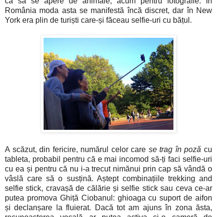
ca să se apere de animale, acum pentru fotografie. În
România moda asta se manifestă încă discret, dar în New
York era plin de turiști care-și făceau selfie-uri cu bățul.
A scăzut, din fericire, numărul celor care
se trag în poză
cu
tableta, probabil pentru că e mai incomod să-ți faci selfie-uri
cu ea și pentru că nu i-a trecut nimănui prin cap să vândă o
vâslă care să o susțină. Aștept combinațiile trekking and
selfie stick, cravașă de călărie și selfie stick sau ceva ce-ar
putea promova Ghiță Ciobanul: ghioaga cu suport de aifon
și declanșare la fluierat. Dacă tot am ajuns în zona ăsta,