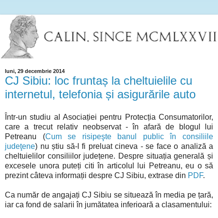
luni, 29 decembrie 2014
CJ Sibiu: loc fruntaș la cheltuielile cu
internetul, telefonia și asigurările auto
Într-un studiu al Asociației pentru Protecția Consumatorilor,
care a trecut relativ neobservat - în afară de blogul lui
Petreanu (
Cum se risipeşte banul public în consiliile
judeţene
) nu știu să-l fi preluat cineva - se face o analiză a
cheltuielilor consiliilor județene. Despre situația generală și
excesele unora puteți citi în articolul lui Petreanu, eu o să
prezint câteva informații despre CJ Sibiu, extrase din
PDF
.
Ca număr de angajați CJ Sibiu se situează în media pe țară,
iar ca fond de salarii în jumătatea inferioară a clasamentului: