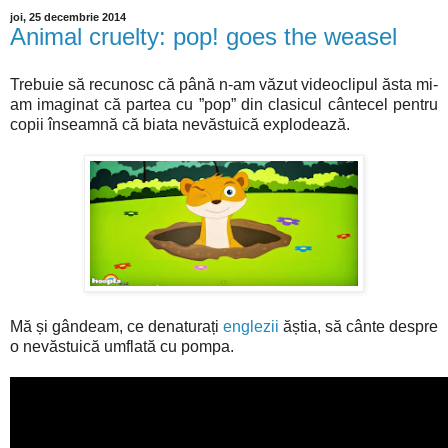
joi, 25 decembrie 2014
Animal cruelty: pop! goes the weasel
Trebuie să recunosc că până n-am văzut videoclipul ăsta mi-
am imaginat că partea cu ”pop” din clasicul cântecel pentru
copii înseamnă că biata nevăstuică explodează.
Mă și gândeam, ce denaturați
englezii
ăștia, să cânte despre
o nevăstuică umflată cu pompa.