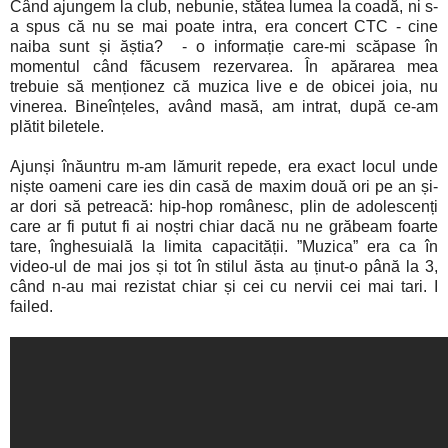
Când ajungem la club, nebunie, stătea lumea la coadă, ni s-
a spus că nu se mai poate intra, era concert CTC - cine
naiba sunt și ăștia? - o informație care-mi scăpase în
momentul când făcusem rezervarea. În apărarea mea
trebuie să menționez că muzica live e de obicei joia, nu
vinerea. Bineînțeles, având masă, am intrat, după ce-am
plătit biletele.
Ajunși înăuntru m-am lămurit repede, era exact locul unde
niște oameni care ies din casă de maxim două ori pe an și-
ar dori să petreacă: hip-hop românesc, plin de adolescenți
care ar fi putut fi ai noștri chiar dacă nu ne grăbeam foarte
tare, înghesuială la limita capacității. ”Muzica” era ca în
video-ul de mai jos și tot în stilul ăsta au ținut-o până la 3,
când n-au mai rezistat chiar și cei cu nervii cei mai tari. I
failed.