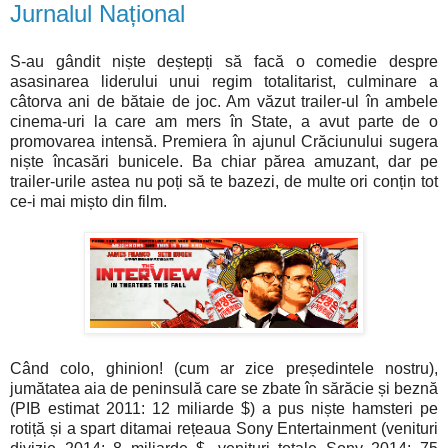
Jurnalul Național
S-au gândit niște deștepți să facă o comedie despre
asasinarea liderului unui regim totalitarist, culminare a
câtorva ani de bătaie de joc. Am văzut trailer-ul în ambele
cinema-uri la care am mers în State, a avut parte de o
promovarea intensă. Premiera în ajunul Crăciunului sugera
niște încasări bunicele. Ba chiar părea amuzant, dar pe
trailer-urile astea nu poți să te bazezi, de multe ori conțin tot
ce-i mai mișto din film.
Când colo, ghinion! (cum ar zice președintele nostru),
jumătatea aia de peninsulă care se zbate în sărăcie și beznă
(PIB estimat 2011: 12 miliarde $) a pus niște hamsteri pe
rotiță și a spart ditamai rețeaua Sony Entertainment (venituri