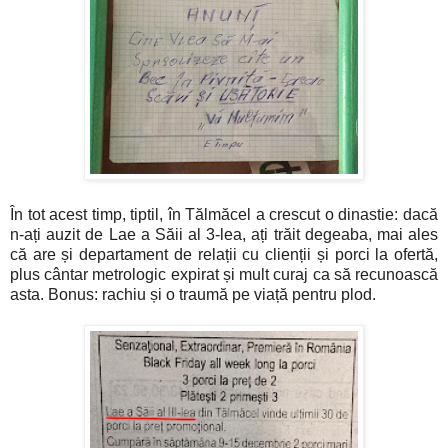
În tot acest timp, tiptil, în Tălmăcel a crescut o dinastie: dacă
n-ați auzit de Lae a Săii al 3-lea, ați trăit degeaba, mai ales
că are și departament de relații cu clienții și porci la ofertă,
plus cântar metrologic expirat și mult curaj ca să recunoască
asta. Bonus: rachiu și o traumă pe viață pentru plod.