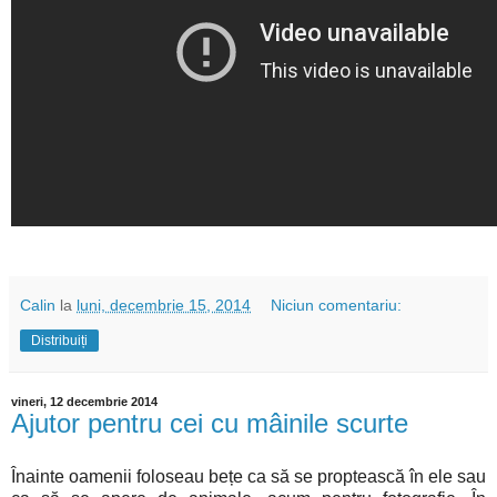
Calin
la
luni, decembrie 15, 2014
Niciun comentariu:
Distribuiți
vineri, 12 decembrie 2014
Ajutor pentru cei cu mâinile scurte
Înainte oamenii foloseau bețe ca să se proptească în ele sau