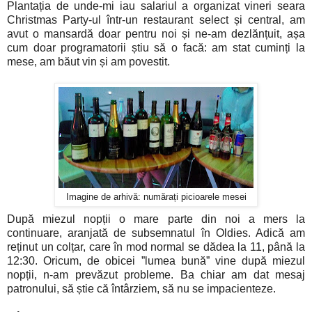
Plantația de unde-mi iau salariul a organizat vineri seara
Christmas Party-ul într-un restaurant select și central, am
avut o mansardă doar pentru noi și ne-am dezlănțuit, așa
cum doar programatorii știu să o facă: am stat cuminți la
mese, am băut vin și am povestit.
Imagine de arhivă: numărați picioarele mesei
După miezul nopții o mare parte din noi a mers la
continuare, aranjată de subsemnatul în Oldies. Adică am
reținut un colțar, care în mod normal se dădea la 11, până la
12:30. Oricum, de obicei ”lumea bună” vine după miezul
nopții, n-am prevăzut probleme. Ba chiar am dat mesaj
patronului, să știe că întârziem, să nu se impacienteze.