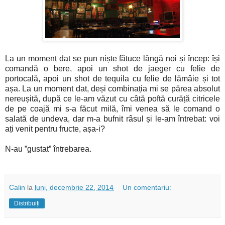
La un moment dat se pun niște fătuce lângă noi și încep: își
comandă o bere, apoi un shot de jaeger cu felie de
portocală, apoi un shot de tequila cu felie de lămâie și tot
așa. La un moment dat, deși combinația mi se părea absolut
nereușită, după ce le-am văzut cu câtă poftă curăță citricele
de pe coajă mi s-a făcut milă, îmi venea să le comand o
salată de undeva, dar m-a bufnit râsul și le-am întrebat: voi
ați venit pentru fructe, așa-i?
N-au ”gustat” întrebarea.
Calin
la
luni, decembrie 22, 2014
Un comentariu:
Distribuiți