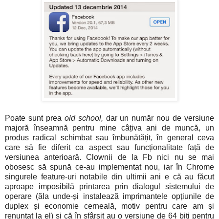
Poate sunt prea
old school,
dar un număr nou de versiune
majoră înseamnă pentru mine câțiva ani de muncă, un
produs radical schimbat sau îmbunătățit, în general ceva
care să fie diferit ca aspect sau funcționalitate față de
versiunea anterioară. Clownii de la Fb nici nu se mai
obosesc să spună ce-au implementat nou, iar în Chrome
singurele feature-uri notabile din ultimii ani e că au făcut
aproape imposibilă printarea prin dialogul sistemului de
operare (ăla unde-și instalează imprimantele opțiunile de
duplex și economie cerneală, motiv pentru care am și
renunțat la el) și că în sfârșit au o versiune de 64 biți pentru