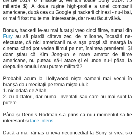
divizie 2014: 8 miliarde $, venituri totale Sony 2014: 75
miliarde $). A doua rușine high-profile a unei companii
americane, după cea cu Google și hackerii chinezi - nu-i bai,
or mai fi fost multe mai interesante, dar n-au făcut vâlvă.
Bonus, hackerii le-au mai furat și vreo cinci filme, numai din
Fury
au să piardă câteva zeci de milioane, încasări ne-
efectuate, că nici americanii nu-s așa proști să meargă la
cinema când pot vedea filmul pe net, înaintea premierei. Și
doar știau că Kim Jong-un e mare amator de filme
americane, nu puteau să-l atace și ei unde nu-i păsa, la
drepturile omului sau putere militară?
Probabil acum la Hollywood niște oameni mai vechi în
branșă dau meditații pe tema mișto-ului:
1. niciodată de Allah;
2. cu dictatori, dar numai inventați sau care nu mai sunt la
putere.
Până și Dennis Rodman s-a prins că nu-i momentul să fie
interesant și
tace intens
.
Dacă a mai rămas cineva neconcediat la Sony și vrea s-o