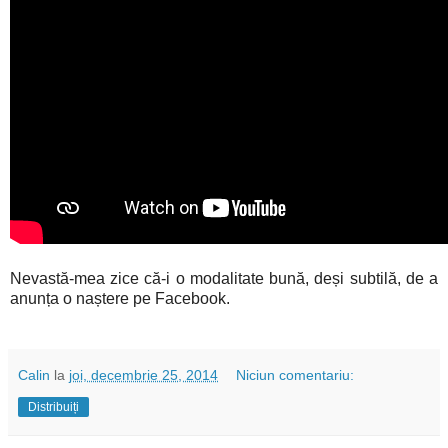
Nevastă-mea zice că-i o modalitate bună, deși subtilă, de a
anunța o naștere pe Facebook.
Calin
la
joi, decembrie 25, 2014
Niciun comentariu:
Distribuiți