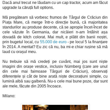
Dacă anul trecut ne lăudam cu un cap tractor, acum am făcut
upgrade la căruță full options.
Mă pregăteam să vorbesc frumos de Târgul de Crăciun din
Piața Mare, că merge într-o direcție bună, că majoritatea
standurilor au produse decente, că se apropie încet-încet de
cele văzute în Germania, dar nicăieri n-am întâlnit așa
dovadă de kitch colorat. Mai mult, e plătit din banii noștri,
prin bugetul local, cu
55.000 de euro
- pe locul 5 la finanțare
în 2014. A meritat? Eu zic că nu, ba mi-e chiar rușine să mă
laud cu orașul meu.
Nu trebuie să mă credeți pe cuvânt, mai jos sunt niște
imagini din orașe vestice, inclusiv Nürnberg (care are unul
din cele mai faimoase Târguri de Crăciun), observați
diferențele și cât de bine arată niște decorațiuni simple, cu
lumină albă sau galbenă. Nu-s cele mai bune poze, dar sunt
ale mele, făcute din 2005 încoace.
Milano: