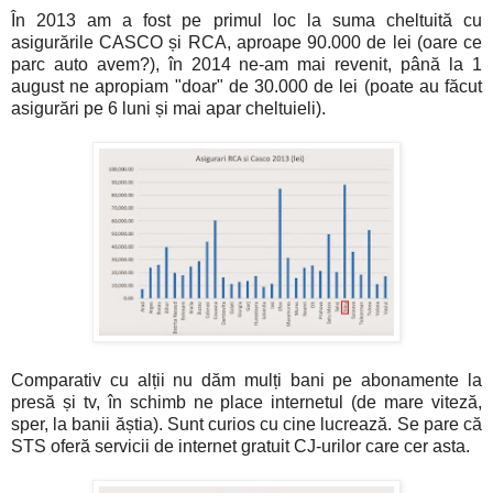
În 2013 am a fost pe primul loc la suma cheltuită cu
asigurările CASCO și RCA, aproape 90.000 de lei (oare ce
parc auto avem?), în 2014 ne-am mai revenit, până la 1
august ne apropiam "doar" de 30.000 de lei (poate au făcut
asigurări pe 6 luni și mai apar cheltuieli).
Comparativ cu alții nu dăm mulți bani pe abonamente la
presă și tv, în schimb ne place internetul (de mare viteză,
sper, la banii ăștia). Sunt curios cu cine lucrează. Se pare că
STS oferă servicii de internet gratuit CJ-urilor care cer asta.