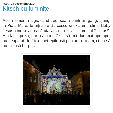
marți, 23 decembrie 2014
Kitsch cu luminițe
Acel moment magic când treci seara printr-un gang, ajungi
în Piața Mare, te uiți spre Bălcescu și exclami ”sfinte Baby
Jesus cine a adus căruța asta cu coviltir luminat în oraș!”.
Am facut poza, dar n-am îndrăznit să mă duc mai aproape,
nu neaparat de frica unei epilepsii pe care n-o am, ci ca să
nu-mi iasă herpes.