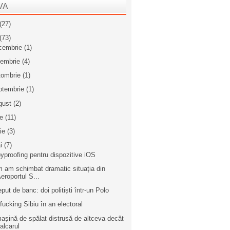
VA
(27)
(73)
cembrie
(1)
iembrie
(4)
tombrie
(1)
ptembrie
(1)
gust
(2)
ie
(11)
nie
(3)
i
(7)
yproofing pentru dispozitive iOS
 am schimbat dramatic situația din
eroportul S...
eput de banc: doi politiști într-un Polo
fucking Sibiu în an electoral
așină de spălat distrusă de altceva decât
alcarul