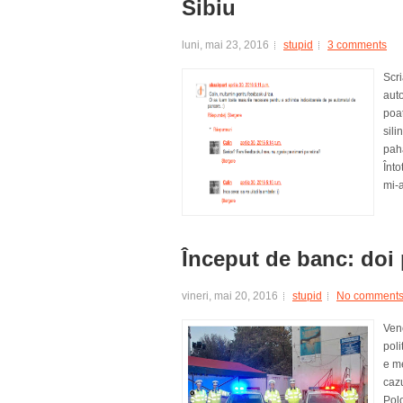
Sibiu
luni, mai 23, 2016
stupid
3 comments
Scri
aut
poat
sili
paha
Înt
mi-a
Început de banc: doi p
vineri, mai 20, 2016
stupid
No comment
Ven
poli
e me
cazu
Polo