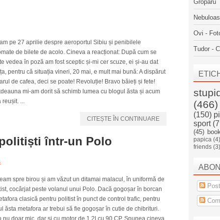
Groparu
Nebuloa
Ovi - Fot
am pe 27 aprilie despre aeroportul Sibiu și penibilele
Tudor - C
omate de bilete de acolo. Cineva a reacționat: După cum se
e vedea în poză am fost sceptic și-mi cer scuze, ei și-au dat
nța, pentru că situația vineri, 20 mai, e mult mai bună: A dispărut
ETIC
rul de cafea, deci se poate! Revoluție! Bravo băieți și fete!
stupi
otdeauna mi-am dorit să schimb lumea cu blogul ăsta și acum
 reușit. ...
(466)
(150)
p
CITEȘTE ÎN CONTINUARE
sport
(7
(45)
boo
olitiști într-un Polo
papica
(4
friends
(3
s
ABO
eam spre birou și am văzut un ditamai malacul, în uniformă de
Post
tist, cocârjat peste volanul unui Polo. Dacă gogoșar în borcan
tafora clasică pentru politist în punct de control trafic, pentru
Come
l ăsta metafora ar trebui să fie gogoșar în cutie de chibrituri.
 nu doar mic, dar și cu motor de 1.2l cu 90 CP. Spunea cineva