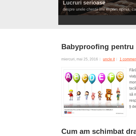
Lucruri serioase
despre unele chestii îmi exprim opinia, ca 
1
2
3
4
Babyproofing pentru 
miercuri, mai 25, 2016
uncle it
1 commen
Fără
viaț
mom
tacă
să n
resp
ți d
Cum am schimbat dram