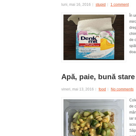
luni, mai 16, 2016
stupid
1 comment
În 
miro
drep
chim
de c
spăl
doar
Apă, paie, bună stare 
vineri, mai 13, 2016
food
No comments
Cole
de 
mânc
iar 
scoa
Săpt