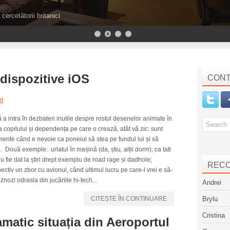
cercetătorii britanici
dispozitive iOS
CONT
t
 a intra în dezbateri inutile despre rostul desenelor animate în
a copilului și dependența pe care o crează, atât vă zic: sunt
ente când e nevoie ca poneiul să stea pe fundul lui și să
. Două exemple: urlatul în mașină (da, știu, alții dorm), ca tati
u fie dat la știri drept exemplu de road rage și dadhole;
REC
ectiv un zbor cu avionul, când ultimul lucru pe care-l vrei e să-
eznozi odrasla din jucăriile hi-tech...
Andrei
CITEȘTE ÎN CONTINUARE
Brylu
Cristina
atic situația din Aeroportul