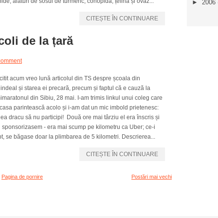
ide, alături de sosul de turmeric, conopidă, țelină și ovăz...
►
2006
CITEȘTE ÎN CONTINUARE
oli de la țară
comment
itit acum vreo lună articolul din TS despre școala din
indeal și starea ei precară, precum și faptul că e cauză la
maratonul din Sibiu, 28 mai. I-am trimis linkul unui coleg care
casa parintească acolo și i-am dat un mic imbold prietenesc:
ea dracu să nu participi! Două ore mai târziu el era înscris și
l sponsorizasem - era mai scump pe kilometru ca Uber; ce-i
t, se băgase doar la plimbarea de 5 kilometri. Descrierea...
CITEȘTE ÎN CONTINUARE
Pagina de pornire
Postări mai vechi