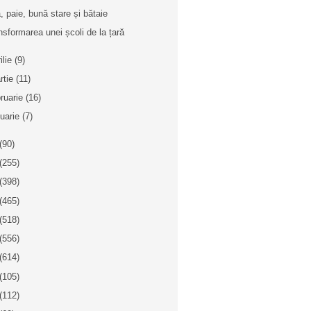
, paie, bună stare și bătaie
nsformarea unei școli de la țară
ilie
(9)
rtie
(11)
bruarie
(16)
nuarie
(7)
(90)
(255)
(398)
(465)
(518)
(556)
(614)
(105)
(112)