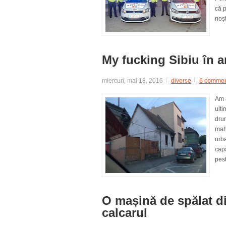
că p
noșt
My fucking Sibiu în a
miercuri, mai 18, 2016
diverse
6 commen
Am a
ulti
dru
maha
urba
capa
pest
O mașină de spălat di
calcarul