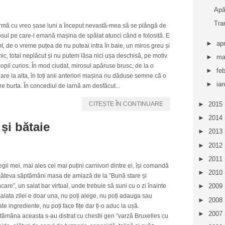
Apă
Tra
urmă cu vreo șase luni a început nevastă-mea să se plângă de
sul pe care-l emană mașina de spălat atunci când e folosită. E
►
apr
t, de o vreme puțea de nu puteai intra în baie, un miros greu și
ic, total neplăcut și nu putem lăsa nici ușa deschisă, pe motiv
►
ma
opil curios. În mod ciudat, mirosul apăruse brusc, de la o
►
fe
are la alta, în toți anii anteriori mașina nu dăduse semne că o
►
ia
e burta. În concediul de iarnă am desfăcut...
►
2015
CITEȘTE ÎN CONTINUARE
►
2014
și bătaie
►
2013
►
2012
►
2011
gii mei, mai ales cei mai puțini carnivori dintre ei, își comandă
►
2010
câteva săptămâni masa de amiază de la ”Bună stare și
are”, un salat bar virtual, unde trebuie să suni cu o zi înainte
►
2009
salata zilei e doar una, nu poți alege, nu poți adauga sau
►
2008
te ingrediente, nu poți face fițe dar ți-o aduc la ușă.
►
2007
ămâna aceasta s-au distrat cu chestii gen ”varză Bruxelles cu