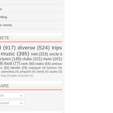
sa
oblog
e merita
HETE
d
(917)
diverse
(524)
trips
music
(395)
niet
(333)
uncle it
ictures
(149)
clubs
(101)
muvi
(101)
9)
food
(77)
work
(60)
teatru
(54)
serious
ks
(42)
familie
(24)
papagali
(9)
fashion
(8)
)
parenting
(4)
pinguini
(4)
serial
(4)
audio
(3)
)
blog
(2)
ingles
(1)
promo
(1)
NARE
ări
ntarii