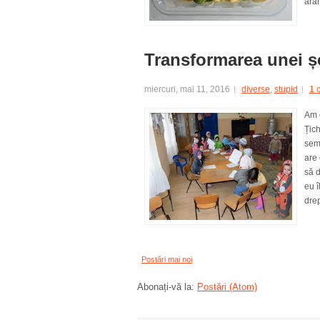
arah
Transformarea unei șc
miercuri, mai 11, 2016
diverse
,
stupid
1 
Am c
Țich
semi
are 
să d
eu î
drep
Postări mai noi
Abonați-vă la:
Postări (Atom)