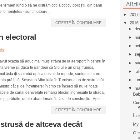
ARHI
e termen lung o să ne distrăm cot la cot cu politiștii, din banii
ri bineînțeles - sunt motoare...
►
2017
CITEȘTE ÎN CONTINUARE
▼
2016
►
de
n electoral
►
no
►
oc
ts
►
se
vut ocazia să aduc mai mulți străini de la aeroport în centru în
►
au
ma vreme și, dacă te gândeai că Sibiul e un oraș frumos,
►
iul
mul ăsta îți schimbă optica destul de repede, suntem o mare
►
iu
la prăfuită. Șoseaua Alba Iulia în Turnișor e un dezastru atât
nistic cât și de întreținere: în timp ce încerci să nu iei toate
▼
ma
cele de canal denivelate remarci blocuri înghesuite la stradă,
Bab
rițe, prăfuite, unele abandonate în faza de construcție. Apoi...
Cum
A
CITEȘTE ÎN CONTINUARE
Înc
strusă de altceva decât
My 
O m
c