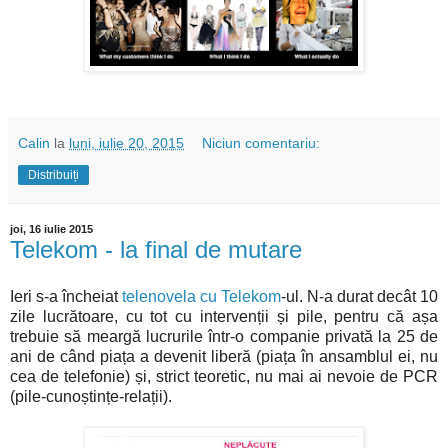
Calin
la
luni, iulie 20, 2015
Niciun comentariu:
Distribuiți
joi, 16 iulie 2015
Telekom - la final de mutare
Ieri s-a încheiat
telenovela cu Telekom
-ul. N-a durat decât 10
zile lucrătoare, cu tot cu intervenții și pile, pentru că așa
trebuie să meargă lucrurile într-o companie privată la 25 de
ani de când piața a devenit liberă (piața în ansamblul ei, nu
cea de telefonie) și, strict teoretic, nu mai ai nevoie de PCR
(pile-cunoștințe-relații).