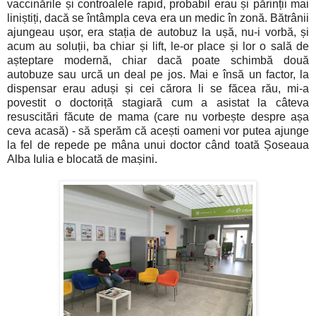
vaccinările și controalele rapid, probabil erau și părinții mai
liniștiți, dacă se întâmpla ceva era un medic în zonă. Bătrânii
ajungeau ușor, era stația de autobuz la ușă, nu-i vorbă, și
acum au soluții, ba chiar și lift, le-or place și lor o sală de
așteptare modernă, chiar dacă poate schimbă două
autobuze sau urcă un deal pe jos. Mai e însă un factor, la
dispensar erau aduși și cei cărora li se făcea rău, mi-a
povestit o doctoriță stagiară cum a asistat la câteva
resuscitări făcute de mama (care nu vorbește despre așa
ceva acasă) - să sperăm că acești oameni vor putea ajunge
la fel de repede pe mâna unui doctor când toată Șoseaua
Alba Iulia e blocată de mașini.