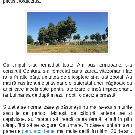
plictisit toată ziua.
Cu timpul s-au remediat toate. Am pus termopane, s-a
construit Centura, s-a remediat canalizarea, vitezomanii fac
raliu în alte părți, unitatea de elicoptere și-a luat zborul. Au
mai rămas trenurile și avioanele, șuieratul unei măgăoaie cu
aripi care încetinește pentru aterizare e încă impresionant,
iar Lufthansa de după miezul nopții o decizie proastă.
Situația se normalizase și băștinașii nu mai aveau simțurile
ascuțite de pericol. Moleșiți de căldură, antena trei și
captivitate, au început să treacă calea ferată, aflată în plin
câmp, fără să se asigure. Ca urmare, în câteva luni am avut
parte de
patru accidente
, mai multe decât în ultimii 20 de ani.