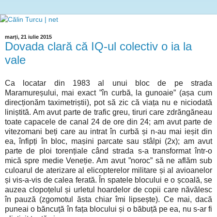
marți, 21 iulie 2015
Dovada clară că IQ-ul colectiv o ia la
vale
Ca locatar din 1983 al unui bloc de pe strada
Maramureșului, mai exact ”în curbă, la gunoaie” (așa cum
direcționăm taximetriștii), pot să zic că viața nu e niciodată
liniștită. Am avut parte de trafic greu, tiruri care zdrăngăneau
toate capacele de canal 24 de ore din 24; am avut parte de
vitezomani beți care au intrat în curbă și n-au mai ieșit din
ea, înfipți în bloc, mașini parcate sau stâlpi (2x); am avut
parte de ploi torențiale când strada s-a transformat într-o
mică spre medie Veneție. Am avut ”noroc” să ne aflăm sub
culoarul de aterizare al elicopterelor militare și al avioanelor
și vis-a-vis de calea ferată. În spatele blocului e o școală, se
auzea clopoțelul și urletul hoardelor de copii care năvălesc
în pauză (zgomotul ăsta chiar îmi lipsește). Ce mai, dacă
puneai o băncuță în fața blocului și o băbuță pe ea, nu s-ar fi