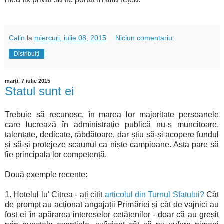
Calin
la
miercuri, iulie 08, 2015
Niciun comentariu:
Distribuiți
marți, 7 iulie 2015
Statul sunt ei
Trebuie să recunosc, în marea lor majoritate persoanele
care lucrează în administrație publică nu-s muncitoare,
talentate, dedicate, răbdătoare, dar știu să-și acopere fundul
și să-și protejeze scaunul ca niște campioane. Asta pare să
fie principala lor competență.
Două exemple recente:
1. Hotelul lu' Citrea - ați citit
articolul din Turnul Sfatului?
Cât
de prompt au acționat angajații Primăriei și cât de vajnici au
fost ei în apărarea intereselor cetățenilor - doar că au greșit