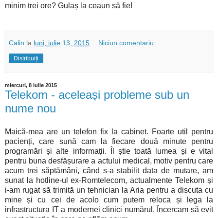
minim trei ore? Gulaș la ceaun să fie!
Calin
la
luni, iulie 13, 2015
Niciun comentariu:
Distribuiți
miercuri, 8 iulie 2015
Telekom - aceleași probleme sub un
nume nou
Maică-mea are un telefon fix la cabinet. Foarte util pentru
pacienți, care sună cam la fiecare două minute pentru
programări și alte informații. Îl știe toată lumea și e vital
pentru buna desfășurare a actului medical, motiv pentru care
acum trei săptămâni, când s-a stabilit data de mutare, am
sunat la hotline-ul ex-Romtelecom, actualmente Telekom și
i-am rugat să trimită un tehnician la Aria pentru a discuta cu
mine și cu cei de acolo cum putem reloca și lega la
infrastructura IT a modernei clinici numărul. Încercam să evit