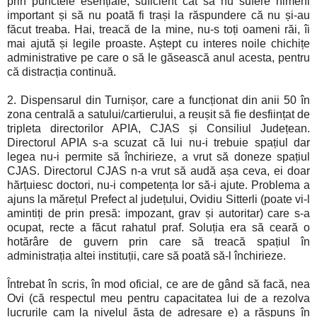
prin punctele esențiale, suficient cât să nu sufere nimeni
important și să nu poată fi trași la răspundere că nu și-au
făcut treaba. Hai, treacă de la mine, nu-s toți oameni răi, îi
mai ajută și legile proaste. Aștept cu interes noile chichițe
administrative pe care o să le găsească anul acesta, pentru
că distracția continuă.
2. Dispensarul din Turnișor, care a funcționat din anii 50 în
zona centrală a satului/cartierului, a reușit să fie desființat de
tripleta directorilor APIA, CJAS și Consiliul Județean.
Directorul APIA s-a scuzat că lui nu-i trebuie spațiul dar
legea nu-i permite să închirieze, a vrut să doneze spațiul
CJAS. Directorul CJAS n-a vrut să audă așa ceva, ei doar
hărțuiesc doctori, nu-i competența lor să-i ajute. Problema a
ajuns la mărețul Prefect al județului, Ovidiu Sitterli (poate vi-l
amintiți de prin presă: impozant, grav și autoritar) care s-a
ocupat, recte a făcut rahatul praf. Soluția era să ceară o
hotărâre de guvern prin care să treacă spațiul în
administrația altei instituții, care să poată să-l închirieze.
Întrebat în scris, în mod oficial, ce are de gând să facă, nea
Ovi (că respectul meu pentru capacitatea lui de a rezolva
lucrurile cam la nivelul ăsta de adresare e) a răspuns în