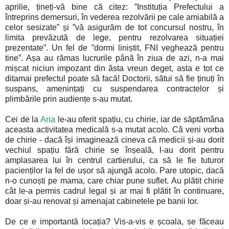
aprilie, țineți-vă bine că citez: ”Instituția Prefectului a
întreprins demersuri, în vederea rezolvării pe cale amiabilă a
celor sesizate” și ”vă asigurăm de tot concursul nostru, în
limita prevăzută de lege, pentru rezolvarea situației
prezentate”. Un fel de ”dormi liniștit, FNI veghează pentru
tine”. Așa au rămas lucrurile până în ziua de azi, n-a mai
mișcat niciun impozant din ăsta vreun deget, asta e tot ce
ditamai prefectul poate să facă! Doctorii, sătui să fie ținuți în
suspans, amenințați cu suspendarea contractelor și
plimbările prin audiențe s-au mutat.
Cei de la
Aria
le-au oferit spațiu, cu chirie, iar de săptămâna
aceasta activitatea medicală s-a mutat acolo. Că veni vorba
de chirie - dacă își imaginează cineva că medicii și-au dorit
vechiul spațiu fără chirie se înșeală, l-au dorit pentru
amplasarea lui în centrul cartierului, ca să le fie tuturor
pacienților la fel de ușor să ajungă acolo. Pare utopic, dacă
n-o cunoști pe mama, care chiar pune suflet. Au plătit chirie
cât le-a permis cadrul legal și ar mai fi plătit în continuare,
doar și-au renovat și amenajat cabinetele pe banii lor.
De ce e importantă locația? Vis-a-vis e școala, se făceau