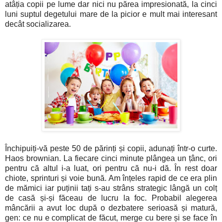
atâția copii pe lume dar nici nu părea impresionată, la cinci
luni suptul degetului mare de la picior e mult mai interesant
decât socializarea.
Închipuiți-vă peste 50 de părinți și copii, adunați într-o curte.
Haos brownian. La fiecare cinci minute plângea un țânc, ori
pentru că altul i-a luat, ori pentru că nu-i dă. În rest doar
chiote, sprinturi și voie bună. Am înțeles rapid de ce era plin
de mămici iar puținii tați s-au strâns strategic lângă un colț
de casă și-și făceau de lucru la foc. Probabil alegerea
mâncării a avut loc după o dezbatere serioasă și matură,
gen: ce nu e complicat de făcut, merge cu bere și se face în