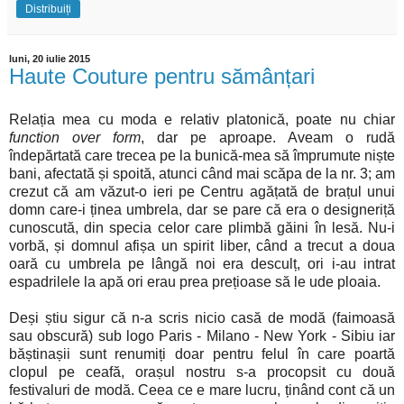
Distribuiți
luni, 20 iulie 2015
Haute Couture pentru sămânțari
Relația mea cu moda e relativ platonică, poate nu chiar
function over form
, dar pe aproape. Aveam o rudă
îndepărtată care trecea pe la bunică-mea să împrumute niște
bani, afectată și spoită, atunci când mai scăpa de la nr. 3; am
crezut că am văzut-o ieri pe Centru agățată de brațul unui
domn care-i ținea umbrela, dar se pare că era o designeriță
cunoscută, din specia celor care plimbă găini în lesă. Nu-i
vorbă, și domnul afișa un spirit liber, când a trecut a doua
oară cu umbrela pe lângă noi era desculț, ori i-au intrat
espadrilele la apă ori erau prea prețioase să le ude ploaia.
Deși știu sigur că n-a scris nicio casă de modă (faimoasă
sau obscură) sub logo Paris - Milano - New York - Sibiu iar
băștinașii sunt renumiți doar pentru felul în care poartă
clopul pe ceafă, orașul nostru s-a procopsit cu două
festivaluri de modă. Ceea ce e mare lucru, ținând cont că un