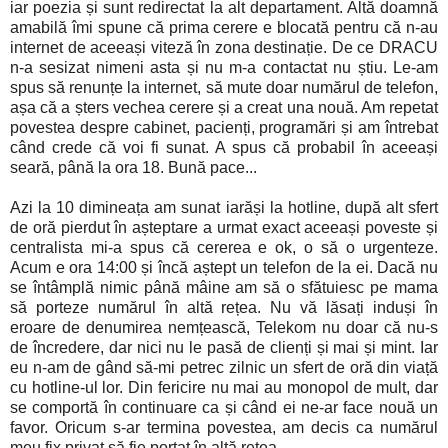
iar poezia și sunt redirectat la alt departament. Altă doamnă
amabilă îmi spune că prima cerere e blocată pentru că n-au
internet de aceeași viteză în zona destinație. De ce DRACU
n-a sesizat nimeni asta și nu m-a contactat nu știu. Le-am
spus să renunțe la internet, să mute doar numărul de telefon,
așa că a șters vechea cerere și a creat una nouă. Am repetat
povestea despre cabinet, pacienți, programări și am întrebat
când crede că voi fi sunat. A spus că probabil în aceeași
seară, până la ora 18. Bună pace...
Azi la 10 dimineața am sunat iarăși la hotline, după alt sfert
de oră pierdut în așteptare a urmat exact aceeași poveste și
centralista mi-a spus că cererea e ok, o să o urgenteze.
Acum e ora 14:00 și încă aștept un telefon de la ei. Dacă nu
se întâmplă nimic până mâine am să o sfătuiesc pe mama
să porteze numărul în altă rețea. Nu vă lăsați induși în
eroare de denumirea nemțească, Telekom nu doar că nu-s
de încredere, dar nici nu le pasă de clienți și mai și mint. Iar
eu n-am de gând să-mi petrec zilnic un sfert de oră din viață
cu hotline-ul lor. Din fericire nu mai au monopol de mult, dar
se comportă în continuare ca și când ei ne-ar face nouă un
favor. Oricum s-ar termina povestea, am decis ca numărul
meu fix privat să fie portat în altă rețea.