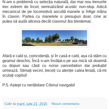
N-am o problemă cu selecția naturală, dar mai nou trenurile
trec extrem de încet, semnalizând acustic non-stop. Adică
mecanicul de pe locomotivă ascultă manele și înfige mâna
în claxon. Partea cu manelele o presupun doar, cine ar
putea să audă altceva decât claxonul ăla blestemat.
Afară e cald și, coincidență, și în casă e cald, așa că stăm cu
geamul deschis. Încă n-am învățat-o pe aia mică să doarmă
cu dopuri sau căști cu
noise cancellation
dar probabil
urmează. Stimați vecini, treceți cu atenție calea ferată, că-mi
sculați copilul!
P.S. Aștept cu nerăbdare Cibinul navigabil
Calin
la
marți, iulie 21, 2015
Niciun comentariu: