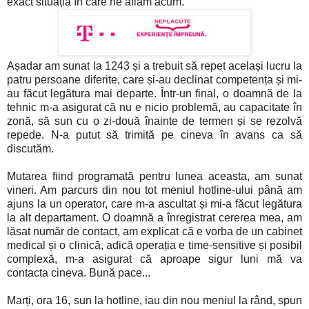
exact situația în care ne aflăm acum.
Așadar am sunat la 1243 și a trebuit să repet același lucru la
patru persoane diferite, care și-au declinat competența și mi-
au făcut legătura mai departe. Într-un final, o doamnă de la
tehnic m-a asigurat că nu e nicio problemă, au capacitate în
zonă, să sun cu o zi-două înainte de termen și se rezolvă
repede. N-a putut să trimită pe cineva în avans ca să
discutăm.
Mutarea fiind programată pentru lunea aceasta, am sunat
vineri. Am parcurs din nou tot meniul hotline-ului până am
ajuns la un operator, care m-a ascultat și mi-a făcut legătura
la alt departament. O doamnă a înregistrat cererea mea, am
lăsat număr de contact, am explicat că e vorba de un cabinet
medical și o clinică, adică operația e time-sensitive și posibil
complexă, m-a asigurat că aproape sigur luni mă va
contacta cineva. Bună pace...
Marți, ora 16, sun la hotline, iau din nou meniul la rând, spun