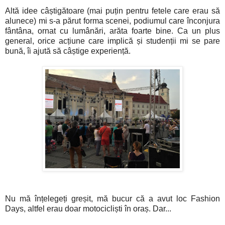
Altă idee câștigătoare (mai puțin pentru fetele care erau să
alunece) mi s-a părut forma scenei, podiumul care înconjura
fântâna, ornat cu lumânări, arăta foarte bine. Ca un plus
general, orice acțiune care implică și studenții mi se pare
bună, îi ajută să câștige experiență.
Nu mă înțelegeți greșit, mă bucur că a avut loc Fashion
Days, altfel erau doar motocicliști în oraș. Dar...