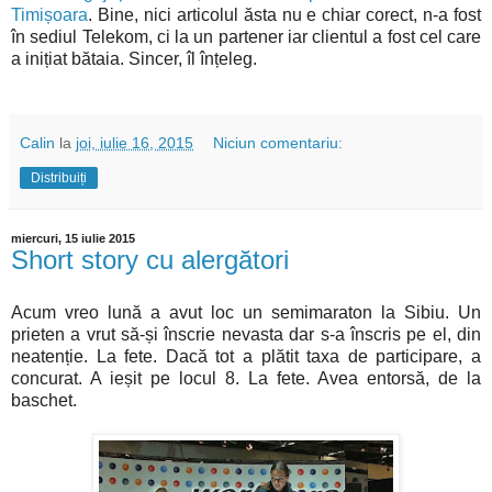
Timișoara
. Bine, nici articolul ăsta nu e chiar corect, n-a fost
în sediul Telekom, ci la un partener iar clientul a fost cel care
a inițiat bătaia. Sincer, îl înțeleg.
Calin
la
joi, iulie 16, 2015
Niciun comentariu:
Distribuiți
miercuri, 15 iulie 2015
Short story cu alergători
Acum vreo lună a avut loc un semimaraton la Sibiu. Un
prieten a vrut să-și înscrie nevasta dar s-a înscris pe el, din
neatenție. La fete. Dacă tot a plătit taxa de participare, a
concurat. A ieșit pe locul 8. La fete. Avea entorsă, de la
baschet.