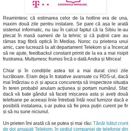
Reamintesc că estimarea celor de la hotline era de una,
maxim două zile pentru instalare. Se pare că așa le arată
sistemul informatic, nu iau în calcul faptul că la Sibiu le-au
plecat în masă oameni de la tehnic și că puținii care au
rămas trag fibră optică în Mediaș. Noroc cu prietena unui
amic, care lucrează la alt departament Telekom și a încercat
să ne ajute, feedbackul constant primit de la ea a mai risipit
frustrarea. Mulțumesc frumos încă o dată Andra și Mircea!
Chiar și în condițiile astea tot a mai durat cinci zile
lucrătoare. Eram deja în tratative avansate cu RDS-ul, dacă
mai întârziau o zi și apuca concurența să inspecteze situația
în teren probabil anulam acțiunea și portam numărul. Sfat:
dacă vă bate gândul să faceți mișcarea asta și aveți două
telefoane pe aceeași linie întrebați întâi noul furnizor dacă e
posibilă instalarea, s-ar putea să fie prea puțin curent pe fir
și să nu sune niciunul.
Un prieten îmi arată că se putea și mai rău:
Tânăr bătut crunt
de doi angajați Telekom, în sediul companiei de telefonie din