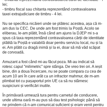
lei;
- timbru fiscal sau chitanta reprezentând contravaloarea
taxei extrajudiciare de timbru - 4 lei.
Nu se specifica nicăieri unde se plătesc acestea, așa că m-
am dus la CEC. De unde am fost trimis la Poștă. Acolo se
eliberau, le-am plătit, însă când am ajuns la DJEP mi s-a
spus că taxa reprezentând contravaloarea cărții de identitate
plătită la Poștă e valabilă doar pentru serviciu local, nu și la
ei. Am plătit cu dragă inimă și la ei, doar să mă văd scăpat
de corvoadă.
Amuzant a fost când mi-au făcut poza. Mi-au indicat să
rotesc capul ”milimetric” spre stânga. De vreo trei ori. A ieșit
bine, din a doua încercare, nu se poate compara cu cea de
acum 10 ani în care arăt ca un infractor mahmur, de m-am
plimbat tot cu pașaportul prin UE ca să nu stârnesc
suspiciuni și verificări inutile.
În primăvară urmează tura pentru carnetul de conducere,
unde ultima oară m-au pus să dau test psihologic până să
ne prindem că n-am comunicat suficient și eram venit pentru