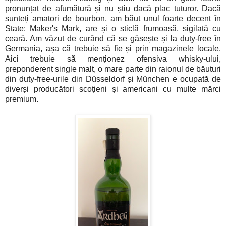
pronunțat de afumătură și nu știu dacă plac tuturor. Dacă
sunteți amatori de bourbon, am băut unul foarte decent în
State: Maker's Mark, are și o sticlă frumoasă, sigilată cu
ceară. Am văzut de curând că se găsește și la duty-free în
Germania, așa că trebuie să fie și prin magazinele locale.
Aici trebuie să menționez ofensiva whisky-ului,
preponderent single malt, o mare parte din raionul de băuturi
din duty-free-urile din Düsseldorf și München e ocupată de
diverși producători scoțieni și americani cu multe mărci
premium.