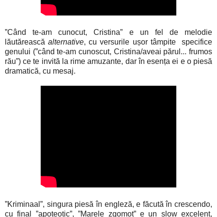
”Când te-am cunocut, Cristina” e un fel de melodie
lăutărească
alternative
, cu versurile ușor tâmpite specifice
genului (”când te-am cunoscut, Cristina/aveai părul... frumos
rău”) ce te invită la rime amuzante, dar în esența ei e o piesă
dramatică, cu mesaj.
”Kriminaal”, singura piesă în engleză, e făcută în crescendo,
cu final ”apoteotic”, ”Marele zgomot” e un slow excelent,