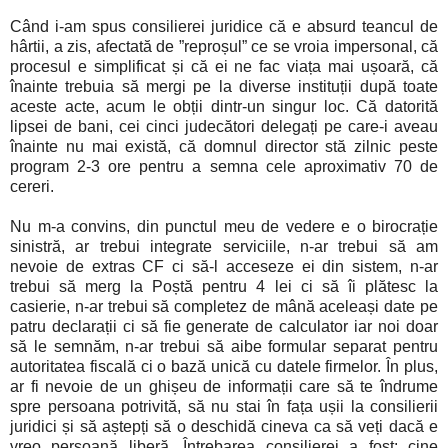
Când i-am spus consilierei juridice că e absurd teancul de
hârtii, a zis, afectată de ”reproșul” ce se vroia impersonal, că
procesul e simplificat și că ei ne fac viața mai ușoară, că
înainte trebuia să mergi pe la diverse instituții după toate
aceste acte, acum le obții dintr-un singur loc. Că datorită
lipsei de bani, cei cinci judecători delegați pe care-i aveau
înainte nu mai există, că domnul director stă zilnic peste
program 2-3 ore pentru a semna cele aproximativ 70 de
cereri.
Nu m-a convins, din punctul meu de vedere e o birocrație
sinistră, ar trebui integrate serviciile, n-ar trebui să am
nevoie de extras CF ci să-l acceseze ei din sistem, n-ar
trebui să merg la Poștă pentru 4 lei ci să îi plătesc la
casierie, n-ar trebui să completez de mână aceleași date pe
patru declarații ci să fie generate de calculator iar noi doar
să le semnăm, n-ar trebui să aibe formular separat pentru
autoritatea fiscală ci o bază unică cu datele firmelor. În plus,
ar fi nevoie de un ghișeu de informații care să te îndrume
spre persoana potrivită, să nu stai în fața ușii la consilierii
juridici și să aștepți să o deschidă cineva ca să veți dacă e
vreo persoană liberă. Întrebarea consilierei a fost: cine