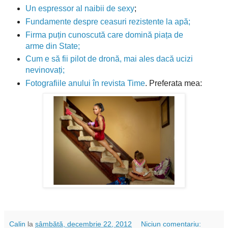
Un espressor al naibii de sexy
;
Fundamente despre ceasuri rezistente la apă;
Firma puțin cunoscută care domină piața de
arme din State;
Cum e să fii pilot de dronă, mai ales dacă ucizi
nevinovați;
Fotografiile anului în revista Time
. Preferata mea:
Calin
la
sâmbătă, decembrie 22, 2012
Niciun comentariu: