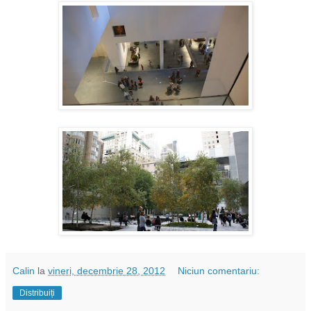
Calin
la
vineri, decembrie 28, 2012
Niciun comentariu:
Distribuiți