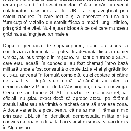
redau pe scurt firul evenimentelor: CIA a urmărit un vechi
colaborator pakistanez al lui UBL, a supravegheat prin
satelit clădirea în care locuia și a observat că una din
”furnicuțele” vizibile din satelit făcea plimbări lungi, zilnice,
prin grădinile vilei. Nu-i ajuta niciodată pe cei care munceau
grădina sau îngrijeau animalele.
După o perioadă de supraveghere, când au ajuns la
concluzia că furnicuța ar putea fi adevărata fiică a mamei
Omida, au pus rotițele în mișcare. Militarii din trupele SEAL
care erau acasă, în concediu, au fost chemați într-o bază
militară unde a fost construită o copie 1:1 a vilei și grădinilor
ei, s-au antrenat în formulă completă, cu elicoptere și câine
de asalt și, după vreo două săptămâni au oferit o
demonstrație VIP-urilor de la Washington, ca să îi convingă.
Ceea ce fac trupele SEAL în război e relativ secret, iar
oficialii nu știau exact dacă să aprobe atacul pe tărâmul
statului aliat sau să trimită o rachetă care să niveleze zona.
A doua varianta a picat pentru că nu ar mai fi rămas nimic
prin care UBL să fie identificat, demonstrația militarilor i-a
convins că poate fi dusă la bun sfârșit misiunea și i-au trimis
în Afganistan.