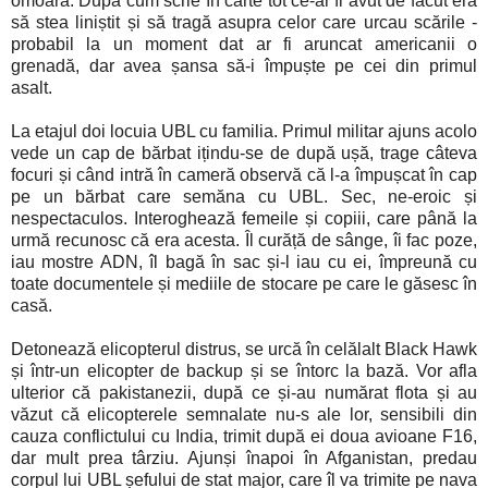
omoară. După cum scrie în carte tot ce-ar fi avut de făcut era
să stea liniștit și să tragă asupra celor care urcau scările -
probabil la un moment dat ar fi aruncat americanii o
grenadă, dar avea șansa să-i împuște pe cei din primul
asalt.
La etajul doi locuia UBL cu familia. Primul militar ajuns acolo
vede un cap de bărbat ițindu-se de după ușă, trage câteva
focuri și când intră în cameră observă că l-a împușcat în cap
pe un bărbat care semăna cu UBL. Sec, ne-eroic și
nespectaculos. Interoghează femeile și copiii, care până la
urmă recunosc că era acesta. Îl curăță de sânge, îi fac poze,
iau mostre ADN, îl bagă în sac și-l iau cu ei, împreună cu
toate documentele și mediile de stocare pe care le găsesc în
casă.
Detonează elicopterul distrus, se urcă în celălalt Black Hawk
și într-un elicopter de backup și se întorc la bază. Vor afla
ulterior că pakistanezii, după ce și-au numărat flota și au
văzut că elicopterele semnalate nu-s ale lor, sensibili din
cauza conflictului cu India, trimit după ei doua avioane F16,
dar mult prea târziu. Ajunși înapoi în Afganistan, predau
corpul lui UBL șefului de stat major, care îl va trimite pe nava