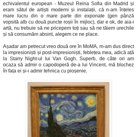
echivalentul european - Muzeul Reina Sofia din Madrid și
eram sătul de artiști moderni și instalații, că n-am înțeles
mare lucru din o mare parte din exponate (gen pânză
vopsită alb cu două puncte roșii în mijloc), dar e ok, de aia-i
artă, nu trebuie să ne pricepem toți sau să ne tăiem urechile
și să consumăm absint, alegem ce ne place.
Așadar am petrecut vreo două ore în MoMA, m-am dus direct
la impresioniști și post-impresioniști, feblețea mea, adică ață
la Starry Night-ul lui Van Gogh. Superb, de câte ori am
ocaza să admir o capodoperă de-a lui Vincent, mă blochez
în fața ei și-i admir tehnica cu pioșenie.