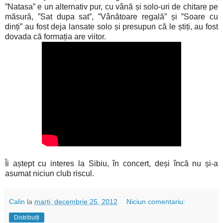
”Natasa” e un alternativ pur, cu vână și solo-uri de chitare pe
măsură, ”Sat dupa sat”, ”Vânătoare regală” și ”Soare cu
dinți” au fost deja lansate solo și presupun că le știți, au fost
dovada că formația are viitor.
Îi aștept cu interes la Sibiu, în concert, deși încă nu și-a
asumat niciun club riscul.
Calin
la
marți, decembrie 25, 2012
Niciun comentariu:
Distribuiți