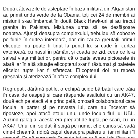
După câteva zile de așteptare în baza militară din Afganistan
au primit unda verde de la Obama, toți cei 24 de membri ai
misiunii s-au îmbarcat în două Black Hawk-uri și au trecut
granița în Pakistan. Misiunea urma să se desfășoare
noaptea. Ajunși deasupra complexului, trebuiau să coboare
pe funie în curtea interioară, dar din cauza greutății primul
elicopter nu poate fi ținut la punct fix și cade în curtea
exterioară, cu nasul în pământ și coada pe zid, ceea ce le-a
salvat viața militarilor, pentru că o parte aveau picioarele în
afară iar în altă situație elicopterul s-ar fi răsturnat și paletele
elicelor rupte i-ar fi sfârtecat. Elicopterul doi nu repetă
greșeala și aterizează în afara complexului.
Regrupați, dărâmă poțile, o echipă ucide bărbatul care trăia
în casa de oaspeți și care răspunde asaltului cu un AK47,
două echipe atacă vila principală, omoară colaboratorul care
locuia la parter și pe nevasta lui, care au încercat să
riposteze, apoi atacă etajul unu, unde locuia fiul lui UBL.
Auzind gălăgia, acesta era pregătit de luptă, pe scări, cu un
AK47. Unul din soldați îl strigă pe nume, el e curios să vadă
cine-l cheamă, ridică capul deasupra palierului iar militarii îl