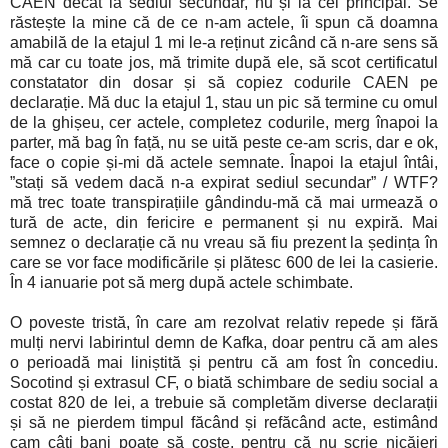
CAEN decât la sediul secundar, nu și la cel principal. Se
răstește la mine că de ce n-am actele, îi spun că doamna
amabilă de la etajul 1 mi le-a reținut zicând că n-are sens să
mă car cu toate jos, mă trimite după ele, să scot certificatul
constatator din dosar și să copiez codurile CAEN pe
declarație. Mă duc la etajul 1, stau un pic să termine cu omul
de la ghișeu, cer actele, completez codurile, merg înapoi la
parter, mă bag în față, nu se uită peste ce-am scris, dar e ok,
face o copie și-mi dă actele semnate. Înapoi la etajul întâi,
”stați să vedem dacă n-a expirat sediul secundar” / WTF?
mă trec toate transpirațiile gândindu-mă că mai urmează o
tură de acte, din fericire e permanent și nu expiră. Mai
semnez o declarație că nu vreau să fiu prezent la ședința în
care se vor face modificările și plătesc 600 de lei la casierie.
În 4 ianuarie pot să merg după actele schimbate.
O poveste tristă, în care am rezolvat relativ repede și fără
mulți nervi labirintul demn de Kafka, doar pentru că am ales
o perioadă mai liniștită și pentru că am fost în concediu.
Socotind și extrasul CF, o biată schimbare de sediu social a
costat 820 de lei, a trebuie să completăm diverse declarații
și să ne pierdem timpul făcând și refăcând acte, estimând
cam câți bani poate să coste, pentru că nu scrie nicăieri