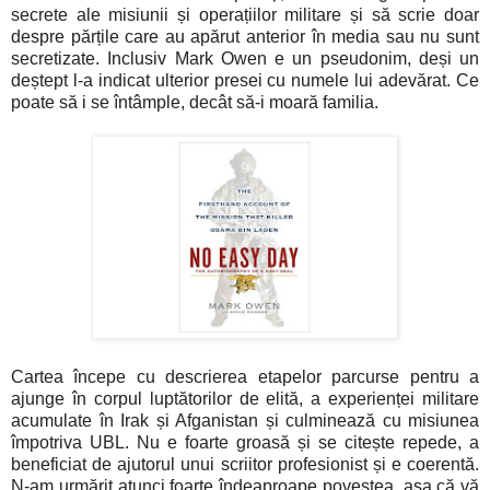
secrete ale misiunii și operațiilor militare și să scrie doar
despre părțile care au apărut anterior în media sau nu sunt
secretizate. Inclusiv Mark Owen e un pseudonim, deși un
deștept l-a indicat ulterior presei cu numele lui adevărat. Ce
poate să i se întâmple, decât să-i moară familia.
Cartea începe cu descrierea etapelor parcurse pentru a
ajunge în corpul luptătorilor de elită, a experienței militare
acumulate în Irak și Afganistan și culminează cu misiunea
împotriva UBL. Nu e foarte groasă și se citește repede, a
beneficiat de ajutorul unui scriitor profesionist și e coerentă.
N-am urmărit atunci foarte îndeaproape povestea, așa că vă