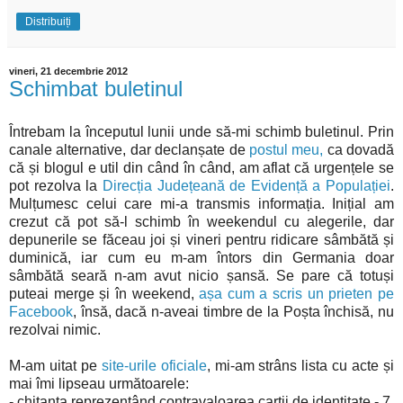
Distribuiți
vineri, 21 decembrie 2012
Schimbat buletinul
Întrebam la începutul lunii unde să-mi schimb buletinul. Prin
canale alternative, dar declanșate de
postul meu,
ca dovadă
că și blogul e util din când în când, am aflat că urgențele se
pot rezolva la
Direcția Județeană de Evidență a Populației
.
Mulțumesc celui care mi-a transmis informația. Inițial am
crezut că pot să-l schimb în weekendul cu alegerile, dar
depunerile se făceau joi și vineri pentru ridicare sâmbătă și
duminică, iar cum eu m-am întors din Germania doar
sâmbătă seară n-am avut nicio șansă. Se pare că totuși
puteai merge și în weekend,
așa cum a scris un prieten pe
Facebook
, însă, dacă n-aveai timbre de la Poșta închisă, nu
rezolvai nimic.
M-am uitat pe
site-urile oficiale
, mi-am strâns lista cu acte și
mai îmi lipseau următoarele:
- chitanta reprezentând contravaloarea cartii de identitate - 7