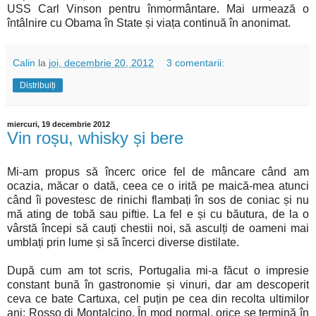
USS Carl Vinson pentru înmormântare. Mai urmează o
întâlnire cu Obama în State și viața continuă în anonimat.
Calin
la
joi, decembrie 20, 2012
3 comentarii:
Distribuiți
miercuri, 19 decembrie 2012
Vin roșu, whisky și bere
Mi-am propus să încerc orice fel de mâncare când am
ocazia, măcar o dată, ceea ce o irită pe maică-mea atunci
când îi povestesc de rinichi flambați în sos de coniac și nu
mă ating de tobă sau piftie. La fel e și cu băutura, de la o
vârstă începi să cauți chestii noi, să asculți de oameni mai
umblați prin lume și să încerci diverse distilate.
După cum am tot scris, Portugalia mi-a făcut o impresie
constant bună în gastronomie și vinuri, dar am descoperit
ceva ce bate Cartuxa, cel puțin pe cea din recolta ultimilor
ani: Rosso di Montalcino. În mod normal, orice se termină în