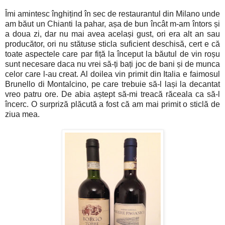
Îmi amintesc înghițind în sec de restaurantul din Milano unde
am băut un Chianti la pahar, așa de bun încât m-am întors și
a doua zi, dar nu mai avea același gust, ori era alt an sau
producător, ori nu stătuse sticla suficient deschisă, cert e că
toate aspectele care par fiță la început la băutul de vin roșu
sunt necesare daca nu vrei să-ți bați joc de bani și de munca
celor care l-au creat. Al doilea vin primit din Italia e faimosul
Brunello di Montalcino, pe care trebuie să-l lași la decantat
vreo patru ore. De abia aștept să-mi treacă răceala ca să-l
încerc. O surpriză plăcută a fost că am mai primit o sticlă de
ziua mea.