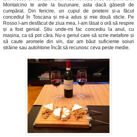
Montalcino te arde la buzunare, asta dacă găsești de
cumpărat. Din fericire, un cupul de prieteni și-a făcut
concediul în Toscana și mi-a adus și mie două sticle. Pe
Rosso l-am desfăcut de ziua mea, l-am lăsat o oră să respire
și a fost genial. Știu unde-mi fac concediu la anul, cu
mașina, ca să pot căra. Nu-s genul care să scrie metafore și
să caute aromele din vin, dar am băut suficiente soiuri
străine sau autohtone încât să recunosc ceva peste medie.