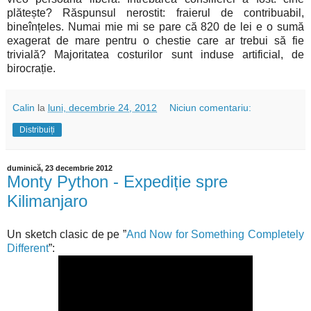
plătește? Răspunsul nerostit: fraierul de contribuabil,
bineînțeles. Numai mie mi se pare că 820 de lei e o sumă
exagerat de mare pentru o chestie care ar trebui să fie
trivială? Majoritatea costurilor sunt induse artificial, de
birocrație.
Calin
la
luni, decembrie 24, 2012
Niciun comentariu:
Distribuiți
duminică, 23 decembrie 2012
Monty Python - Expediție spre
Kilimanjaro
Un sketch clasic de pe ”
And Now for Something Completely
Different
”: