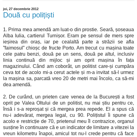
joi, 27 decembrie 2012
Două cu polițiști
1. Prima mea amendă am luat-o din prostie. Seară, șoseaua
Alba Iulia, cartierul Turnișor. Eram pe sensul de mers spre
ieșirea din oraș, iar pe cealaltă parte a străzii se afla
”faimosul” chioșc de fructe Porto. Am trecut cu mașina toate
cele patru benzi, două pe un sens, două pe altul, inclusiv
linia continuă din mijloc și am oprit mașina în fața
magazinului. Când am coborât, un politist care-și cumpăra
ceva tot de acolo mi-a cerut actele și m-a invitat să-l urmez
la mașina sa, parcată vreo 20 de metri mai încolo, ca să-mi
dea amendă.
2. De curând, un prieten care venea de la București a fost
oprit pe Valea Oltului de un politist, nu mai știu pentru ce,
însă i s-a reproșat și că mergea prea repede. El a spus că
nu-i adevărat, mergea legal, cu 90. Polițistul îi spune că
acolo e restricție de 70, prietenul meu îl contrazice, organul
susține în continuare că e un indicator de limitare a vitezei la
vreun kilometru înapoi, amicul tot nu-l crede pentru că face