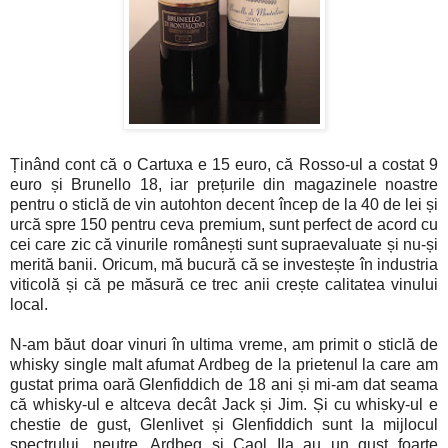
Ținând cont că o Cartuxa e 15 euro, că Rosso-ul a costat 9
euro și Brunello 18, iar prețurile din magazinele noastre
pentru o sticlă de vin autohton decent încep de la 40 de lei și
urcă spre 150 pentru ceva premium, sunt perfect de acord cu
cei care zic că vinurile românești sunt supraevaluate și nu-și
merită banii. Oricum, mă bucură că se investește în industria
viticolă și că pe măsură ce trec anii crește calitatea vinului
local.
N-am băut doar vinuri în ultima vreme, am primit o sticlă de
whisky single malt afumat Ardbeg de la prietenul la care am
gustat prima oară Glenfiddich de 18 ani și mi-am dat seama
că whisky-ul e altceva decât Jack și Jim. Și cu whisky-ul e
chestie de gust, Glenlivet și Glenfiddich sunt la mijlocul
spectrului, neutre, Ardbeg și Caol Ila au un gust foarte