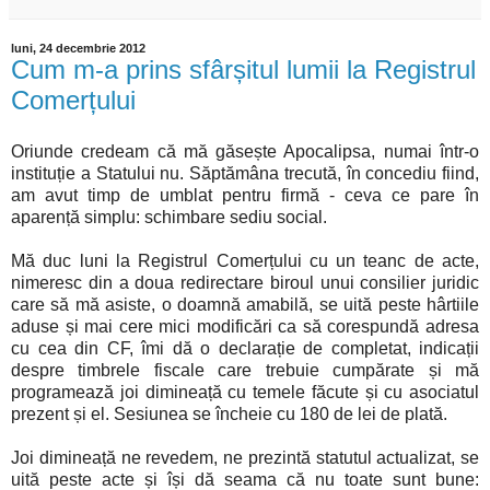
luni, 24 decembrie 2012
Cum m-a prins sfârșitul lumii la Registrul
Comerțului
Oriunde credeam că mă găsește Apocalipsa, numai într-o
instituție a Statului nu. Săptămâna trecută, în concediu fiind,
am avut timp de umblat pentru firmă - ceva ce pare în
aparență simplu: schimbare sediu social.
Mă duc luni la Registrul Comerțului cu un teanc de acte,
nimeresc din a doua redirectare biroul unui consilier juridic
care să mă asiste, o doamnă amabilă, se uită peste hârtiile
aduse și mai cere mici modificări ca să corespundă adresa
cu cea din CF, îmi dă o declarație de completat, indicații
despre timbrele fiscale care trebuie cumpărate și mă
programează joi dimineață cu temele făcute și cu asociatul
prezent și el. Sesiunea se încheie cu 180 de lei de plată.
Joi dimineață ne revedem, ne prezintă statutul actualizat, se
uită peste acte și își dă seama că nu toate sunt bune: