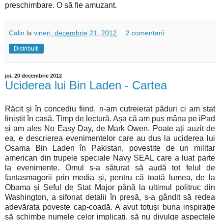
preschimbare. O să fie amuzant.
Calin
la
vineri, decembrie 21, 2012
2 comentarii:
Distribuiți
joi, 20 decembrie 2012
Uciderea lui Bin Laden - Cartea
Răcit și în concediu fiind, n-am cutreierat păduri ci am stat
liniștit în casă. Timp de lectură. Așa că am pus mâna pe iPad
și am ales No Easy Day, de Mark Owen. Poate ați auzit de
ea, e descrierea evenimentelor care au dus la uciderea lui
Osama Bin Laden în Pakistan, povestite de un militar
american din trupele speciale Navy SEAL care a luat parte
la evenimente. Omul s-a săturat să audă tot felul de
fantasmagorii prin media și, pentru că toată lumea, de la
Obama și Șeful de Stat Major până la ultimul politruc din
Washington, a sifonat detalii în presă, s-a gândit să redea
adevărata poveste cap-coadă. A avut totuși buna inspirație
să schimbe numele celor implicați, să nu divulge aspectele