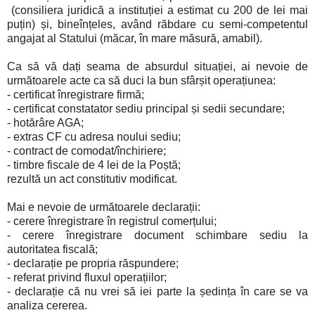
(consiliera juridică a instituției a estimat cu 200 de lei mai
puțin) și, bineînțeles, având răbdare cu semi-competentul
angajat al Statului (măcar, în mare măsură, amabil).
Ca să vă dați seama de absurdul situației, ai nevoie de
următoarele acte ca să duci la bun sfârșit operațiunea:
- certificat înregistrare firmă;
- certificat constatator sediu principal și sedii secundare;
- hotărâre AGA;
- extras CF cu adresa noului sediu;
- contract de comodat/închiriere;
- timbre fiscale de 4 lei de la Poștă;
rezultă un act constitutiv modificat.
Mai e nevoie de următoarele declarații:
- cerere înregistrare în registrul comerțului;
- cerere înregistrare document schimbare sediu la
autoritatea fiscală;
- declarație pe propria răspundere;
- referat privind fluxul operațiilor;
- declarație că nu vrei să iei parte la ședința în care se va
analiza cererea.