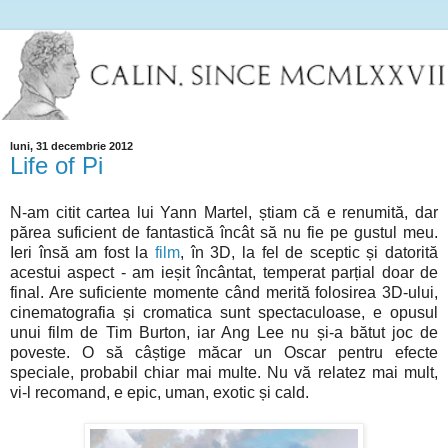
luni, 31 decembrie 2012
Life of Pi
N-am citit cartea lui Yann Martel, știam că e renumită, dar
părea suficient de fantastică încât să nu fie pe gustul meu.
Ieri însă am fost la
film
, în 3D, la fel de sceptic și datorită
acestui aspect - am ieșit încântat, temperat parțial doar de
final. Are suficiente momente când merită folosirea 3D-ului,
cinematografia și cromatica sunt spectaculoase, e opusul
unui film de Tim Burton, iar Ang Lee nu și-a bătut joc de
poveste. O să câștige măcar un Oscar pentru efecte
speciale, probabil chiar mai multe. Nu vă relatez mai mult,
vi-l recomand, e epic, uman, exotic și cald.