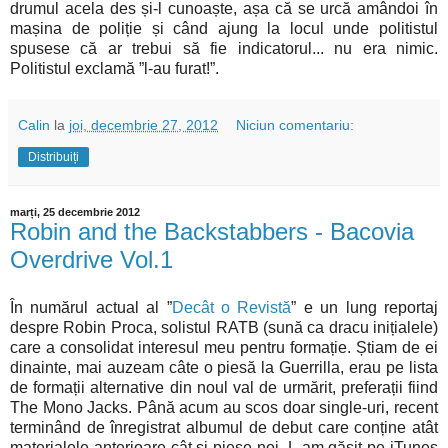
drumul acela des și-l cunoaște, așa că se urcă amândoi în
mașina de poliție și când ajung la locul unde politistul
spusese că ar trebui să fie indicatorul... nu era nimic.
Politistul exclamă ”l-au furat!”.
Calin
la
joi, decembrie 27, 2012
Niciun comentariu:
Distribuiți
marți, 25 decembrie 2012
Robin and the Backstabbers - Bacovia
Overdrive Vol.1
În numărul actual al ”
Decât o Revistă
” e un lung reportaj
despre Robin Proca, solistul RATB (sună ca dracu inițialele)
care a consolidat interesul meu pentru formație. Știam de ei
dinainte, mai auzeam câte o piesă la Guerrilla, erau pe lista
de formații alternative din noul val de urmărit, preferații fiind
The Mono Jacks. Până acum au scos doar single-uri, recent
terminând de înregistrat albumul de debut care conține atât
materialele anterioare cât și piese noi. L-am găsit pe iTunes