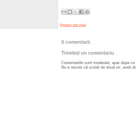
Postare mai nouă
0 comentarii:
Trimiteți un comentariu
Comentariile sunt moderate, apar dupa ce l
Nu e nevoie să scrieți de două ori, aveți d