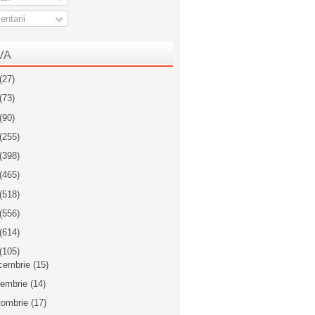
ntarii
VA
(27)
(73)
(90)
(255)
(398)
(465)
(518)
(556)
(614)
(105)
cembrie
(15)
iembrie
(14)
tombrie
(17)