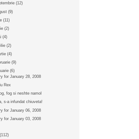
ptembrie
(12)
gust
(9)
ie
(11)
nie
(2)
i
(4)
ilie
(2)
rtie
(4)
bruarie
(9)
nuarie
(6)
ry for January 28, 2008
u Rex
g, fog si neshte namol
a, s-a infundat chiuveta!
ry for January 06, 2008
ry for January 03, 2008
(112)