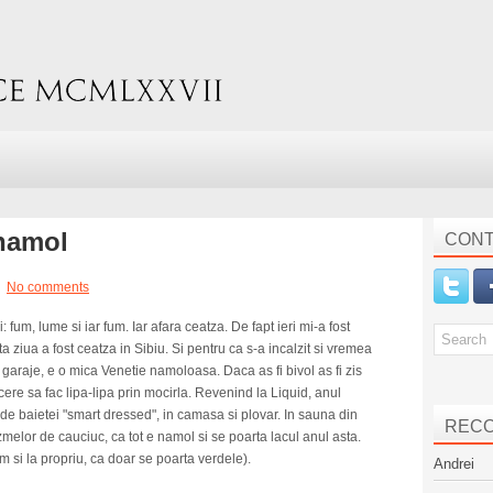
 namol
CONT
No comments
 fum, lume si iar fum. Iar afara ceatza. De fapt ieri mi-a fost
ta ziua a fost ceatza in Sibiu. Si pentru ca s-a incalzit si vremea
la garaje, e o mica Venetie namoloasa. Daca as fi bivol as fi zis
cere sa fac lipa-lipa prin mocirla. Revenind la Liquid, anul
 de baietei "smart dressed", in camasa si plovar. In sauna din
REC
melor de cauciuc, ca tot e namol si se poarta lacul anul asta.
 si la propriu, ca doar se poarta verdele).
Andrei