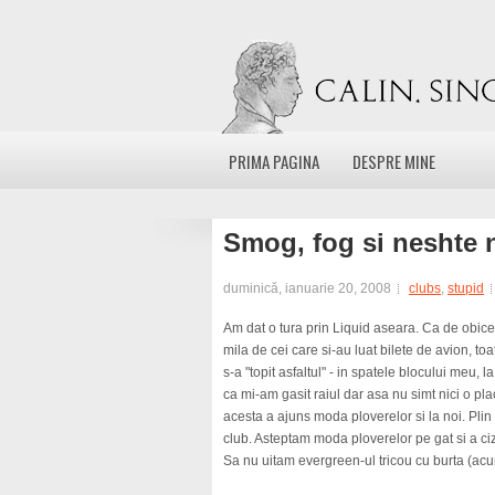
PRIMA PAGINA
DESPRE MINE
Smog, fog si neshte
duminică, ianuarie 20, 2008
clubs
,
stupid
Am dat o tura prin Liquid aseara. Ca de obicei:
mila de cei care si-au luat bilete de avion, toa
s-a "topit asfaltul" - in spatele blocului meu, 
ca mi-am gasit raiul dar asa nu simt nici o pla
acesta a ajuns moda ploverelor si la noi. Plin
club. Asteptam moda ploverelor pe gat si a ciz
Sa nu uitam evergreen-ul tricou cu burta (acum