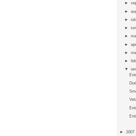
►
se
►
au
►
iul
►
iu
►
ma
►
apr
►
ma
►
fe
▼
ia
Ent
Dud
Smo
Vet
Ent
Ent
►
2007