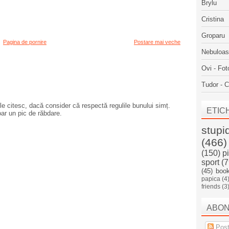
Brylu
Cristina
Groparu
Pagina de pornire
Postare mai veche
Nebuloa
Ovi - Fot
Tudor - C
e citesc, dacă consider că respectă regulile bunului simț.
ETIC
oar un pic de răbdare.
stupi
(466)
(150)
p
sport
(7
(45)
boo
papica
(4
friends
(3
ABO
Post