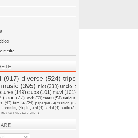
sa
oblog
e merita
HETE
d
(917)
diverse
(524)
trips
music
(395)
niet
(333)
uncle it
ictures
(149)
clubs
(101)
muvi
(101)
9)
food
(77)
work
(60)
teatru
(54)
serious
ks
(42)
familie
(24)
papagali
(9)
fashion
(8)
)
parenting
(4)
pinguini
(4)
serial
(4)
audio
(3)
)
blog
(2)
ingles
(1)
promo
(1)
NARE
ări