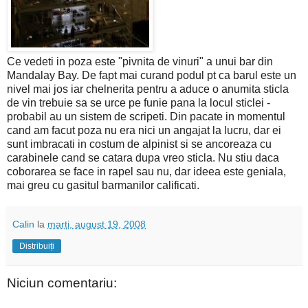
Ce vedeti in poza este "pivnita de vinuri" a unui bar din
Mandalay Bay. De fapt mai curand podul pt ca barul este un
nivel mai jos iar chelnerita pentru a aduce o anumita sticla
de vin trebuie sa se urce pe funie pana la locul sticlei -
probabil au un sistem de scripeti. Din pacate in momentul
cand am facut poza nu era nici un angajat la lucru, dar ei
sunt imbracati in costum de alpinist si se ancoreaza cu
carabinele cand se catara dupa vreo sticla. Nu stiu daca
coborarea se face in rapel sau nu, dar ideea este geniala,
mai greu cu gasitul barmanilor calificati.
Calin
la
marți, august 19, 2008
Distribuiți
Niciun comentariu: