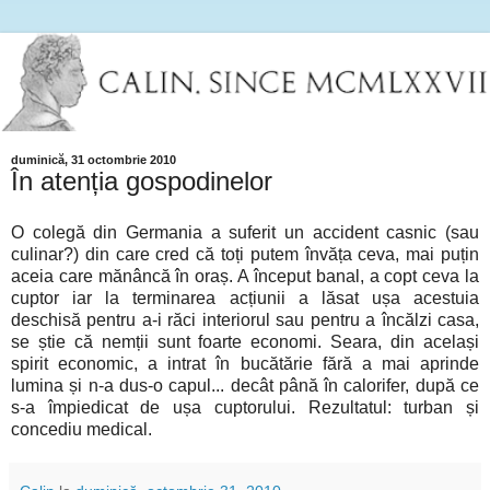
duminică, 31 octombrie 2010
În atenția gospodinelor
O colegă din Germania a suferit un accident casnic (sau
culinar?) din care cred că toți putem învăța ceva, mai puțin
aceia care mănâncă în oraș. A început banal, a copt ceva la
cuptor iar la terminarea acțiunii a lăsat ușa acestuia
deschisă pentru a-i răci interiorul sau pentru a încălzi casa,
se știe că nemții sunt foarte economi. Seara, din același
spirit economic, a intrat în bucătărie fără a mai aprinde
lumina și n-a dus-o capul... decât până în calorifer, după ce
s-a împiedicat de ușa cuptorului. Rezultatul: turban și
concediu medical.