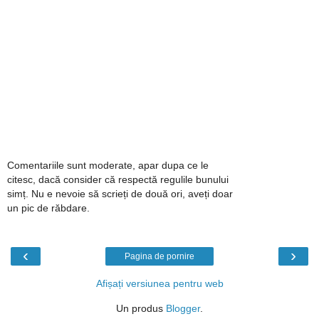
Comentariile sunt moderate, apar dupa ce le
citesc, dacă consider că respectă regulile bunului
simț. Nu e nevoie să scrieți de două ori, aveți doar
un pic de răbdare.
‹
›
Pagina de pornire
Afișați versiunea pentru web
Un produs
Blogger
.