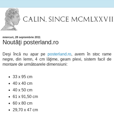
miercuri, 28 septembrie 2011
Noutăţi posterland.ro
Deşi încă nu apar pe
posterland.ro
, avem în stoc rame
negre, din lemn, 4 cm lăţime, geam plexi, sistem facil de
montare de următoarele dimensiuni:
33 x 95 cm
40 x 40 cm
40 x 50 cm
61 x 91,50 cm
60 x 80 cm
29,70 x 47 cm