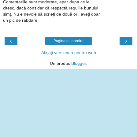
Comentariile sunt moderate, apar dupa ce le
citesc, dacă consider că respectă regulile bunului
simț. Nu e nevoie să scrieți de două ori, aveți doar
un pic de răbdare.
‹
›
Pagina de pornire
Afișați versiunea pentru web
Un produs
Blogger
.