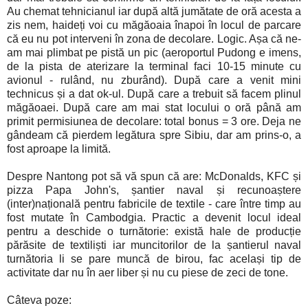
Au chemat tehnicianul iar după altă jumătate de oră acesta a
zis nem, haideți voi cu măgăoaia înapoi în locul de parcare
că eu nu pot interveni în zona de decolare. Logic. Așa că ne-
am mai plimbat pe pistă un pic (aeroportul Pudong e imens,
de la pista de aterizare la terminal faci 10-15 minute cu
avionul - rulând, nu zburând). După care a venit mini
technicus și a dat ok-ul. După care a trebuit să facem plinul
măgăoaei. După care am mai stat locului o oră până am
primit permisiunea de decolare: total bonus = 3 ore. Deja ne
gândeam că pierdem legătura spre Sibiu, dar am prins-o, a
fost aproape la limită.
Despre Nantong pot să vă spun că are: McDonalds, KFC și
pizza Papa John's, șantier naval și recunoaștere
(inter)națională pentru fabricile de textile - care între timp au
fost mutate în Cambodgia. Practic a devenit locul ideal
pentru a deschide o turnătorie: există hale de producție
părăsite de textiliști iar muncitorilor de la șantierul naval
turnătoria li se pare muncă de birou, fac același tip de
activitate dar nu în aer liber și nu cu piese de zeci de tone.
Câteva poze: