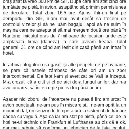
oraș aflat la vreo 300 km de SH. După care am stat cinci ore
jumătate pe pistă, în avion, așteptând să primim permisiunea
de decolare. Total zbor: 16,5 ore. Ajunși într-un final pe
aeroportul din SH, n-am mai avut decât să trecem de
controlul vizelor și să ne luăm bagajul, apoi să ne suim în
mașina care ne aștepta și să mai mergem două ore până în
Nantong, micuțul oraș de 7 milioane de locuitori unde este
amplasată firma (daneză) la care aveam treabă. Total
general: 31 ore de când am ieșit din casă până am intrat în
hotel.
În arhiva blogului o să găsiți și alte peripeții de pe avioane,
se pare că astrele zâmbesc de câte ori am un zbor
intercontinental. De fapt l-am și avertizat pe Vali la început.
M-a crezut, că a citit și el pe aici de-a lungul anilor, dar n-a
avut oroarea să încerce pe pielea lui până acum.
Așadar nici zborul de întoarcere nu putea fi lin: am urcat în
avion punctuali, ne-am pus în mișcare și... ne-am oprit la un
moment dat, un senzor de temperatură la sistemul de frânare
dădea cu virgulă. Așa că iar am stat pe pistă, până cei de la
hotline-ul technic din Frankfurt al Lufthansa au zis că e ok,
dar mai trebuie să confirme un tehnician de la fața locului.