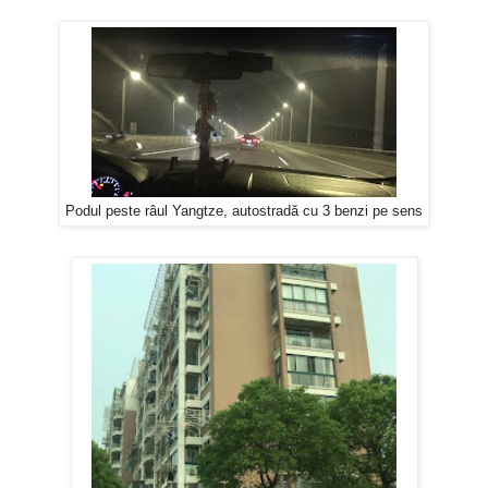
Podul peste râul Yangtze, autostradă cu 3 benzi pe sens