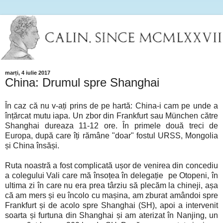
marți, 4 iulie 2017
China: Drumul spre Shanghai
În caz că nu v-ați prins de pe hartă: China-i cam pe unde a
înțărcat mutu iapa. Un zbor din Frankfurt sau München către
Shanghai dureaza 11-12 ore. În primele două treci de
Europa, după care îți rămâne "doar" fostul URSS, Mongolia
și China însăși.
Ruta noastră a fost complicată ușor de venirea din concediu
a colegului Vali care mă însoțea în delegație pe Otopeni, în
ultima zi în care nu era prea târziu să plecăm la chineji, așa
că am mers și eu încolo cu mașina, am zburat amândoi spre
Frankfurt și de acolo spre Shanghai (SH), apoi a intervenit
soarta și furtuna din Shanghai și am aterizat în Nanjing, un