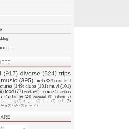
sa
oblog
e merita
HETE
d
(917)
diverse
(524)
trips
music
(395)
niet
(333)
uncle it
ictures
(149)
clubs
(101)
muvi
(101)
9)
food
(77)
work
(60)
teatru
(54)
serious
ks
(42)
familie
(24)
papagali
(9)
fashion
(8)
)
parenting
(4)
pinguini
(4)
serial
(4)
audio
(3)
)
blog
(2)
ingles
(1)
promo
(1)
NARE
ări