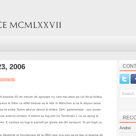
23, 2006
CONT
comments
 intarziat 40 de minute de aproape nu l-am mai prins pe cel de-al doilea.
pana la Sibiu ca altfel trebuia sa le ridic in München si sa le depun iarasi
 sa-mi emita Tarom altul pt zborul al doilea. Deh, parteneriate - sau poate
a avionul urmator. A trebuit sa fug prin tot Terminalul 1 ca sa ajung la
REC
lor. E nashpa sa fugi in pantofi pe gresia aia din aeroport. Si am fugit ca
Andrei
te blesteme pt functionara de la DBA care m-a pus sa-mi dau si geanta de