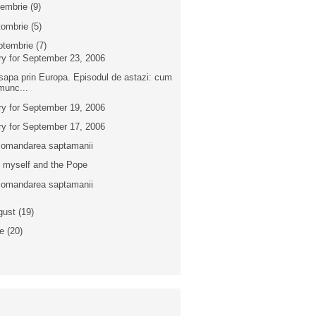
iembrie
(9)
tombrie
(5)
ptembrie
(7)
ry for September 23, 2006
sapa prin Europa. Episodul de astazi: cum
munc...
ry for September 19, 2006
ry for September 17, 2006
omandarea saptamanii
 myself and the Pope
omandarea saptamanii
gust
(19)
ie
(20)