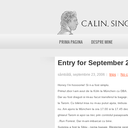
PRIMA PAGINA
DESPRE MINE
Entry for September 
sâmbătă, septembrie 23, 2006
trips
No 
Honey I'm hoooome! Si n-a fost simplu.
Primul zbor l-am avut de la Köln la München cu DBA. A
Dar au fost draguti si mi-au facut transferul la bagaje 
la Tarom. Cu biletul insa nu m-au putut ajuta, trebuia
nu. Am ajuns la München la ora 17.00 si la 17.45 decol
ghiseul Tarom si apoi sa trec prin controlul pasapoarte
..Run Forrest. Dar m-am imbarcat cu bine.
Surpriza a fost la Sibiu - nema bagaje. Blesteme pes