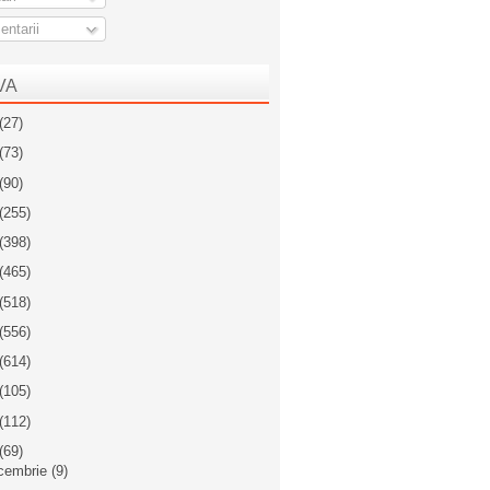
ntarii
VA
(27)
(73)
(90)
(255)
(398)
(465)
(518)
(556)
(614)
(105)
(112)
(69)
cembrie
(9)