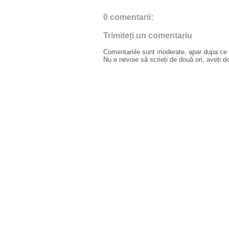
0 comentarii:
Trimiteți un comentariu
Comentariile sunt moderate, apar dupa ce l
Nu e nevoie să scrieți de două ori, aveți d