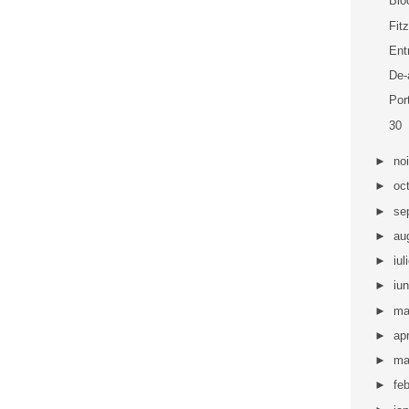
Blo
Fit
Ent
De-
Por
30
►
no
►
oc
►
se
►
au
►
iul
►
iu
►
ma
►
apr
►
ma
►
fe