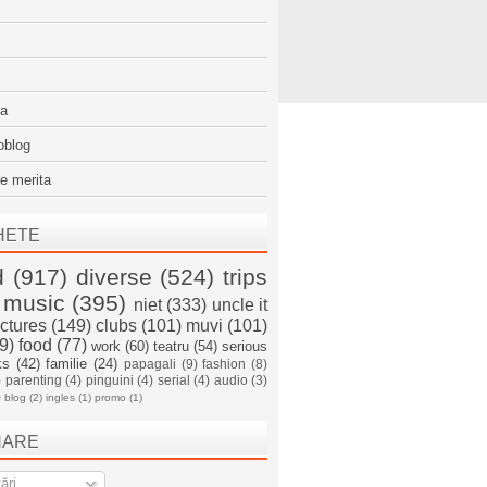
sa
oblog
e merita
HETE
d
(917)
diverse
(524)
trips
music
(395)
niet
(333)
uncle it
ictures
(149)
clubs
(101)
muvi
(101)
9)
food
(77)
work
(60)
teatru
(54)
serious
ks
(42)
familie
(24)
papagali
(9)
fashion
(8)
)
parenting
(4)
pinguini
(4)
serial
(4)
audio
(3)
)
blog
(2)
ingles
(1)
promo
(1)
NARE
ări