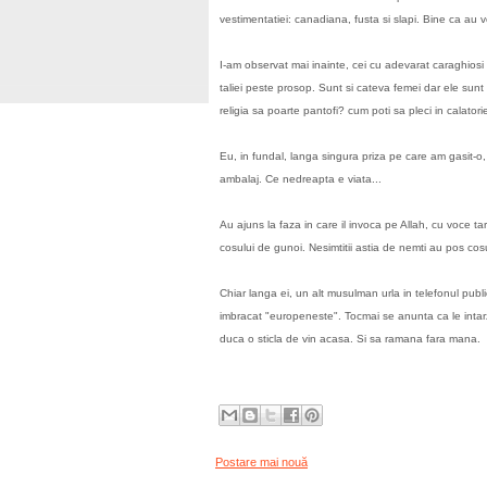
vestimentatiei: canadiana, fusta si slapi. Bine ca au 
I-am observat mai inainte, cei cu adevarat caraghiosi 
taliei peste prosop. Sunt si cateva femei dar ele sunt 
religia sa poarte pantofi? cum poti sa pleci in calatori
Eu, in fundal, langa singura priza pe care am gasit-o,
ambalaj. Ce nedreapta e viata...
Au ajuns la faza in care il invoca pe Allah, cu voce t
cosului de gunoi. Nesimtitii astia de nemti au pos co
Chiar langa ei, un alt musulman urla in telefonul publi
imbracat "europeneste". Tocmai se anunta ca le intarz
duca o sticla de vin acasa. Si sa ramana fara mana.
Postare mai nouă