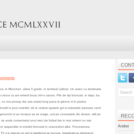
CONT
comments
: in München, afara 5 grade, in terminal caldutz. Un avion cu destinatia
ezut ca am nimerit brusc intr-o sauna. Plin de tipi bronzati, in slapi, ba
 fie, nu era prosop dar asa arata) lung pana la glezne si in partea
invelit in jurul umerilor, de le vedeai spatele gol si subratele paroase cand
 genunchi si au inceput sa se roage, unii pe covorasele din dotare, altii pe
REC
ate se aude comentariul unui meci de fotbal dar in rest nimeni nu mai
Andrei
aine raspandite si omuleti bronzati in cearceafuri albe. Procesiunea
TV s-a marcat un gol si stadionul se bucura. Imaginati-va pitorescul