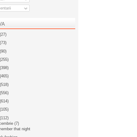
ntarii
VA
(27)
(73)
(90)
(255)
(398)
(465)
(518)
(556)
(614)
(105)
(112)
cembrie
(7)
ember that night