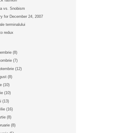
ck fashion
za vs. Snobism
ry for December 24, 2007
ale terminalului
to redux
iembrie
(8)
tombrie
(7)
ptembrie
(12)
gust
(8)
ie
(10)
nie
(10)
i
(13)
ilie
(16)
rtie
(8)
bruarie
(8)