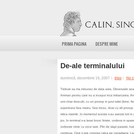
PRIMA PAGINA
DESPRE MINE
De-ale terminalului
duminică, decembrie 16, 2007
trips
No 
Trebuie sa ma minunez de data asta. Observatie seaca
Amman pentru care nu a inceput inca imbarcarea. Am cr
unii chiar desculti, cu un prosop in jurul taliei (bine,
superioara fara maieu, fara tricou, doar cu alt prosop 
ridica mainile. In momentul acesta s-au asezat toti in
jos. In terminal s-a lasat brusc liniste, undeva in sp
vorbeste nimic cu voce tare. Plin de slapi parasiti, h
continua. Cine n-are covoras calca pe canadiana. La 