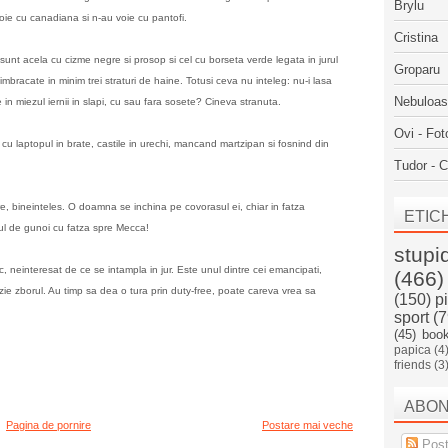
Brylu
voie cu canadiana si n-au voie cu pantofi.
Cristina
sunt acela cu cizme negre si prosop si cel cu borseta verde legata in jurul
Groparu
imbracate in minim trei straturi de haine. Totusi ceva nu inteleg: nu-i lasa
Nebuloa
e in miezul iernii in slapi, cu sau fara sosete? Cineva stranuta.
Ovi - Fot
 cu laptopul in brate, castile in urechi, mancand martzipan si fosnind din
Tudor - C
are, bineinteles. O doamna se inchina pe covorasul ei, chiar in fatza
ETIC
sul de gunoi cu fatza spre Mecca!
stupi
c, neinteresat de ce se intampla in jur. Este unul dintre cei emancipati,
(466)
ie zborul. Au timp sa dea o tura prin duty-free, poate careva vrea sa
(150)
p
sport
(7
(45)
boo
papica
(4
friends
(3
ABO
Pagina de pornire
Postare mai veche
Post