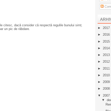
Come
ARHI
e citesc, dacă consider că respectă regulile bunului simț.
►
2017
oar un pic de răbdare.
►
2016
►
2015
►
2014
►
2013
►
2012
►
2011
►
2010
►
2009
►
2008
▼
2007
▼
de
Rem