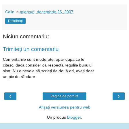
Calin
la
miercuri, decembrie 26, 2007
Distribuiți
Niciun comentariu:
Trimiteți un comentariu
Comentariile sunt moderate, apar dupa ce le
citesc, dacă consider că respectă regulile bunului
simț. Nu e nevoie să scrieți de două ori, aveți doar
un pic de răbdare.
‹
›
Pagina de pornire
Afișați versiunea pentru web
Un produs
Blogger
.