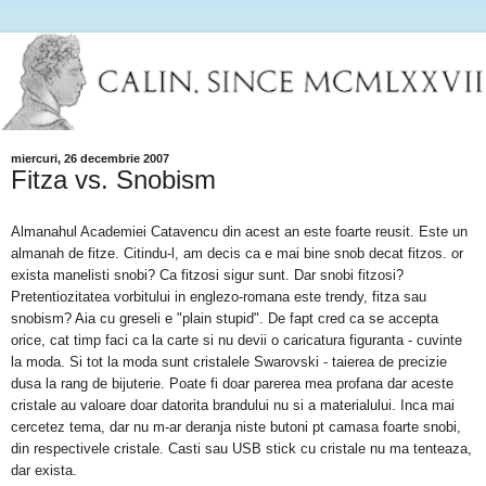
miercuri, 26 decembrie 2007
Fitza vs. Snobism
Almanahul Academiei Catavencu din acest an este foarte reusit. Este un
almanah de fitze. Citindu-l, am decis ca e mai bine snob decat fitzos. or
exista manelisti snobi? Ca fitzosi sigur sunt. Dar snobi fitzosi?
Pretentiozitatea vorbitului in englezo-romana este trendy, fitza sau
snobism? Aia cu greseli e "plain stupid". De fapt cred ca se accepta
orice, cat timp faci ca la carte si nu devii o caricatura figuranta - cuvinte
la moda. Si tot la moda sunt cristalele Swarovski - taierea de precizie
dusa la rang de bijuterie. Poate fi doar parerea mea profana dar aceste
cristale au valoare doar datorita brandului nu si a materialului. Inca mai
cercetez tema, dar nu m-ar deranja niste butoni pt camasa foarte snobi,
din respectivele cristale. Casti sau USB stick cu cristale nu ma tenteaza,
dar exista.