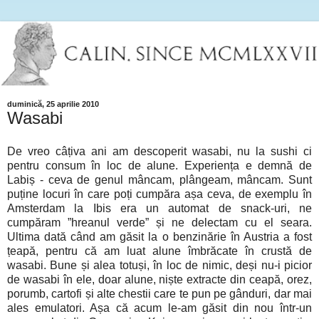
duminică, 25 aprilie 2010
Wasabi
De vreo câțiva ani am descoperit wasabi, nu la sushi ci
pentru consum în loc de alune. Experiența e demnă de
Labiș - ceva de genul mâncam, plângeam, mâncam. Sunt
puține locuri în care poți cumpăra așa ceva, de exemplu în
Amsterdam la Ibis era un automat de snack-uri, ne
cumpăram ”hreanul verde” și ne delectam cu el seara.
Ultima dată când am găsit la o benzinărie în Austria a fost
țeapă, pentru că am luat alune îmbrăcate în crustă de
wasabi. Bune și alea totuși, în loc de nimic, deși nu-i picior
de wasabi în ele, doar alune, niște extracte din ceapă, orez,
porumb, cartofi și alte chestii care te pun pe gânduri, dar mai
ales emulatori. Așa că acum le-am găsit din nou într-un