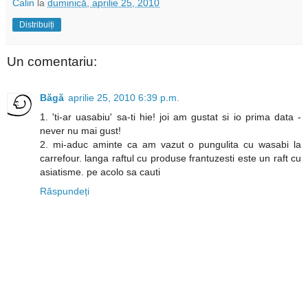
Calin
la
duminică, aprilie 25, 2010
Distribuiți
Un comentariu:
Băgă
aprilie 25, 2010 6:39 p.m.
1. 'ti-ar uasabiu' sa-ti hie! joi am gustat si io prima data -
never nu mai gust!
2. mi-aduc aminte ca am vazut o pungulita cu wasabi la
carrefour. langa raftul cu produse frantuzesti este un raft cu
asiatisme. pe acolo sa cauti
Răspundeți