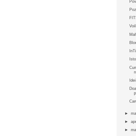
Pov
Poz
FIT
Voi
Mah
Blo
In
Ist
Cum
n
Idei
Doa
p
Caru
►
ma
►
apr
►
ma