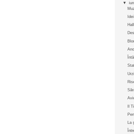
▼
iu
Muz
Idei
Hal
Des
Blo
Ano
Înt
Sta
Urz
Rise
Săr
Avi
Il Ti
Pen
La 
Înt