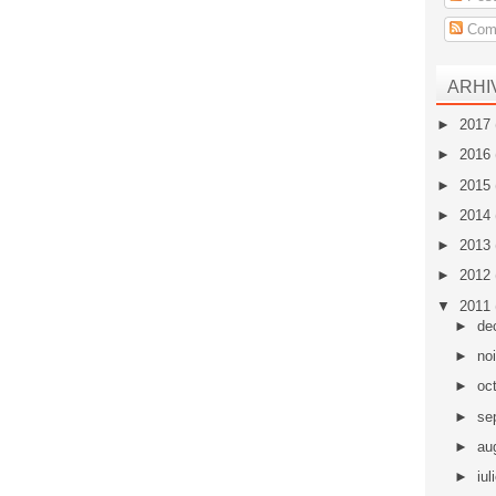
Come
ARHI
►
2017
►
2016
►
2015
►
2014
►
2013
►
2012
▼
2011
►
de
►
no
►
oc
►
se
►
au
►
iul