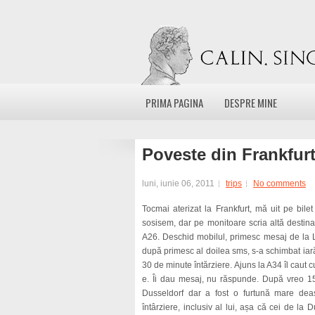
PRIMA PAGINA
DESPRE MINE
Poveste din Frankfurt
luni, iunie 06, 2011
trips
No comments
Tocmai aterizat la Frankfurt, mă uit pe bile
sosisem, dar pe monitoare scria altă destina
A26. Deschid mobilul, primesc mesaj de la L
după primesc al doilea sms, s-a schimbat iarăș
30 de minute întărziere. Ajuns la A34 îl caut 
e. Îi dau mesaj, nu răspunde. După vreo 15
Dusseldorf dar a fost o furtună mare deas
întârziere, inclusiv al lui, așa că cei de la D