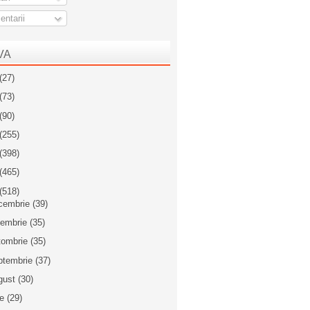
ntarii
VA
(27)
(73)
(90)
(255)
(398)
(465)
(518)
cembrie
(39)
iembrie
(35)
tombrie
(35)
ptembrie
(37)
gust
(30)
ie
(29)