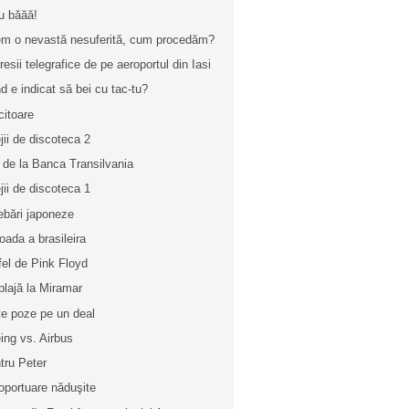
u băăă!
m o nevastă nesuferită, cum procedăm?
resii telegrafice de pe aeroportul din Iasi
d e indicat să bei cu tac-tu?
citoare
ejii de discoteca 2
l de la Banca Transilvania
ejii de discoteca 1
rebări japoneze
joada a brasileira
fel de Pink Floyd
plajă la Miramar
te poze pe un deal
ing vs. Airbus
tru Peter
oportuare năduşite