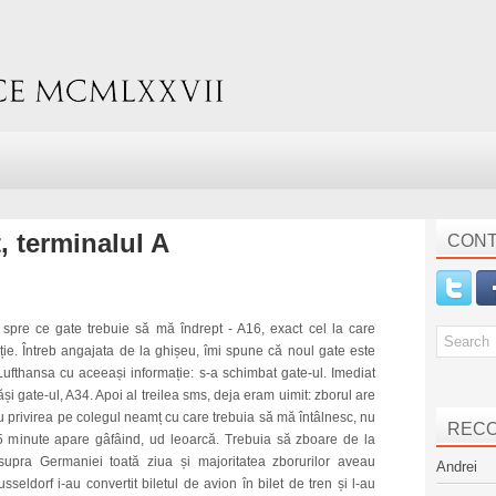
, terminalul A
CONT
t spre ce gate trebuie să mă îndrept - A16, exact cel la care
ție. Întreb angajata de la ghișeu, îmi spune că noul gate este
ufthansa cu aceeași informație: s-a schimbat gate-ul. Imediat
i gate-ul, A34. Apoi al treilea sms, deja eram uimit: zborul are
cu privirea pe colegul neamț cu care trebuia să mă întâlnesc, nu
REC
 minute apare gâfâind, ud leoarcă. Trebuia să zboare de la
upra Germaniei toată ziua și majoritatea zborurilor aveau
Andrei
usseldorf i-au convertit biletul de avion în bilet de tren și l-au