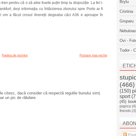
Brylu
tren pentru că o să aibe foarte puțin timp la dispoziție. La fel l-
ankfurt, deși informația cu întârzierea zborului spre Porto ar fi
Cristina
tul om a făcut crosul tinereții degeaba căci A36 e aproape în
Groparu
Nebuloa
Ovi - Fot
Tudor - C
Pagina de pornire
Postare mai veche
ETIC
stupi
(466)
(150)
p
e citesc, dacă consider că respectă regulile bunului simț.
sport
(7
oar un pic de răbdare.
(45)
boo
papica
(4
friends
(3
ABO
Post