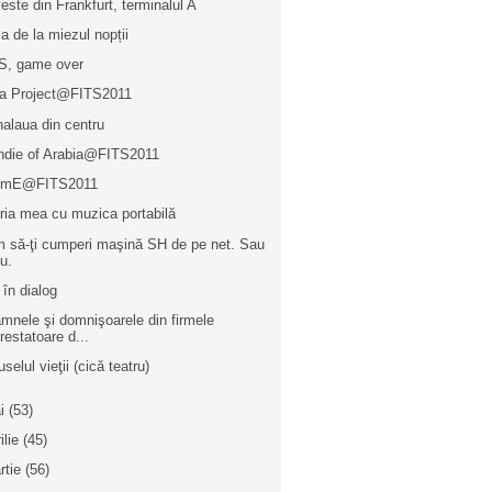
este din Frankfurt, terminalul A
a de la miezul nopții
S, game over
la Project@FITS2011
alaua din centru
ndie of Arabia@FITS2011
TimE@FITS2011
oria mea cu muzica portabilă
 să-ţi cumperi maşină SH de pe net. Sau
u.
 în dialog
mnele şi domnişoarele din firmele
restatoare d...
selul vieţii (cică teatru)
i
(53)
ilie
(45)
rtie
(56)