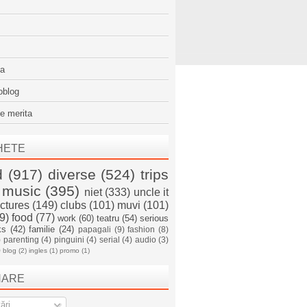
sa
oblog
e merita
HETE
d
(917)
diverse
(524)
trips
music
(395)
niet
(333)
uncle it
ictures
(149)
clubs
(101)
muvi
(101)
9)
food
(77)
work
(60)
teatru
(54)
serious
ks
(42)
familie
(24)
papagali
(9)
fashion
(8)
)
parenting
(4)
pinguini
(4)
serial
(4)
audio
(3)
)
blog
(2)
ingles
(1)
promo
(1)
NARE
ări