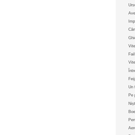
Urs
Ave
Imp
Cân
Ghi
Vit
Fai
Vit
Înt
Fei
Un 
Pe 
Niș
Boe
Pen
Aer