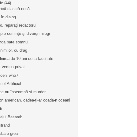
nie
(44)
ică clasică nouă
 în dialog
lo, reparaţi redactorul
pre seminţe şi diverşi milogi
nda bate somnul
nimilor, cu drag
âlnirea de 10 ani de la facultate
t versus privat
iceni who?
 of Artificial
ac nu înseamnă și murdar
on american, cădea-ţi-ar coada-n ocean!
ti
ajul Basarab
ştrand
rebare grea