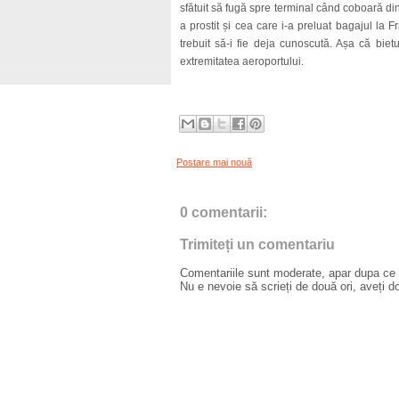
sfătuit să fugă spre terminal când coboară din 
a prostit și cea care i-a preluat bagajul la Fr
trebuit să-i fie deja cunoscută. Așa că bie
extremitatea aeroportului.
Postare mai nouă
0 comentarii:
Trimiteți un comentariu
Comentariile sunt moderate, apar dupa ce l
Nu e nevoie să scrieți de două ori, aveți d