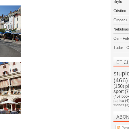
Brylu
Cristina
Groparu
Nebuloa
Ovi - Fot
Tudor - C
ETIC
stupi
(466)
(150)
p
sport
(7
(45)
boo
papica
(4
friends
(3
ABO
Post