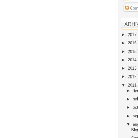
Come
ARHI
►
2017
►
2016
►
2015
►
2014
►
2013
►
2012
▼
2011
►
de
►
no
►
oc
►
se
▼
au
Blo