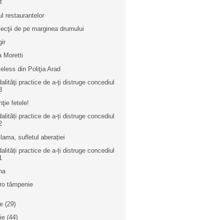
t
ul restaurantelor
lecţii de pe marginea drumului
gir
a Moretti
celess din Poliţia Arad
alităţi practice de a-ţi distruge concediul
3
nţie fetele!
alități practice de a-ți distruge concediul
2
lama, sufletul aberației
alități practice de a-ți distruge concediul
1
na
ro tâmpenie
ie
(29)
nie
(44)