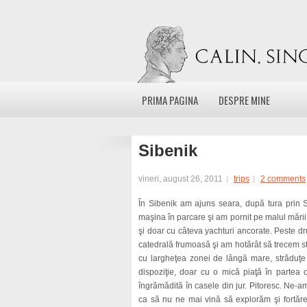
PRIMA PAGINA
DESPRE MINE
Sibenik
vineri, august 26, 2011
trips
2 comments
În Sibenik am ajuns seara, după tura prin S
maşina în parcare şi am pornit pe malul mări
şi doar cu câteva yachturi ancorate. Peste d
catedrală frumoasă şi am hotărât să trecem stra
cu largheţea zonei de lângă mare, străduţe 
dispoziţie, doar cu o mică piaţă în partea 
îngrămădită în casele din jur. Pitoresc. Ne-a
ca să nu ne mai vină să explorăm şi fortăre