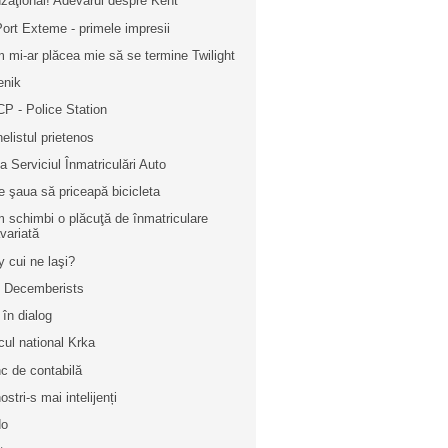
zaţional! Adevărul despre Kent
Port Exteme - primele impresii
 mi-ar plăcea mie să se termine Twilight
enik
P - Police Station
elistul prietenos
la Serviciul Înmatriculări Auto
e şaua să priceapă bicicleta
 schimbi o plăcuţă de înmatriculare
variată
 cui ne laşi?
 Decemberists
 în dialog
cul national Krka
c de contabilă
ostri-s mai intelijenți
do