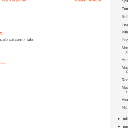
Pagina de pornire
Postare mai veche
Spli
Tur
Ref
Tro
Vill
m.
le calatoriilor tale.
Pri
Mod
/
Ate
p.m.
Mod
/
Rec
Mod
/
Vie
Mic
►
iul
►
iu