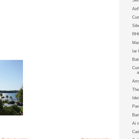
Sen
Air
Cum
Sib
RHC
Man
Iar 
Bat
Cum
a
Amy
The
Idei
Par
Ban
Ai n
Ca