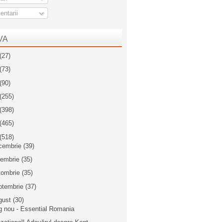
ntarii
VA
(27)
(73)
(90)
(255)
(398)
(465)
(518)
cembrie
(39)
iembrie
(35)
tombrie
(35)
ptembrie
(37)
gust
(30)
g nou - Essential Romania