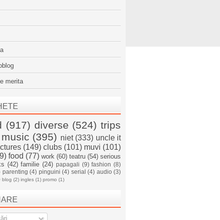
sa
oblog
e merita
HETE
d
(917)
diverse
(524)
trips
music
(395)
niet
(333)
uncle it
ictures
(149)
clubs
(101)
muvi
(101)
9)
food
(77)
work
(60)
teatru
(54)
serious
ks
(42)
familie
(24)
papagali
(9)
fashion
(8)
)
parenting
(4)
pinguini
(4)
serial
(4)
audio
(3)
)
blog
(2)
ingles
(1)
promo
(1)
NARE
ări