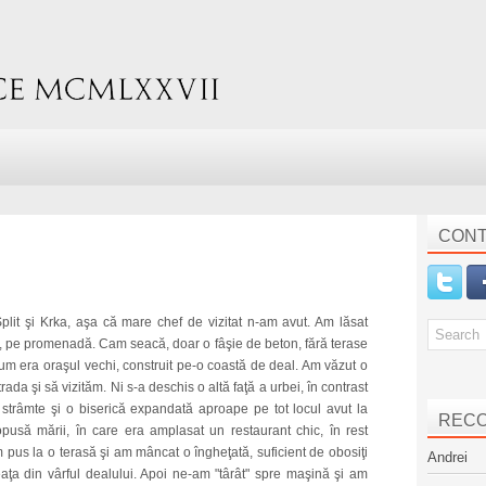
CONT
plit şi Krka, aşa că mare chef de vizitat n-am avut. Am lăsat
i, pe promenadă. Cam seacă, doar o fâşie de beton, fără terase
rum era oraşul vechi, construit pe-o coastă de deal. Am văzut o
da şi să vizităm. Ni s-a deschis o altă faţă a urbei, în contrast
strâmte şi o biserică expandată aproape pe tot locul avut la
REC
opusă mării, în care era amplasat un restaurant chic, în rest
m pus la o terasă şi am mâncat o îngheţată, suficient de obosiţi
Andrei
aţa din vârful dealului. Apoi ne-am "târât" spre maşină şi am