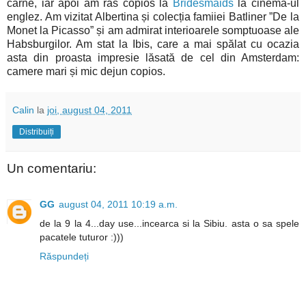
carne, iar apoi am râs copios la
Bridesmaids
la cinema-ul
englez. Am vizitat Albertina și colecția famiiei Batliner ”De la
Monet la Picasso” și am admirat interioarele somptuoase ale
Habsburgilor. Am stat la Ibis, care a mai spălat cu ocazia
asta din proasta impresie lăsată de cel din Amsterdam:
camere mari și mic dejun copios.
Calin
la
joi, august 04, 2011
Distribuiți
Un comentariu:
GG
august 04, 2011 10:19 a.m.
de la 9 la 4...day use...incearca si la Sibiu. asta o sa spele
pacatele tuturor :)))
Răspundeți