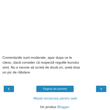
Comentariile sunt moderate, apar dupa ce le
citesc, dacă consider că respectă regulile bunului
simț. Nu e nevoie să scrieți de două ori, aveți doar
un pic de răbdare.
‹
›
Pagina de pornire
Afișați versiunea pentru web
Un produs
Blogger
.