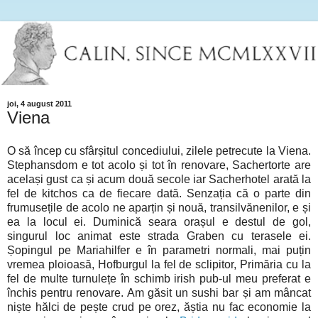
joi, 4 august 2011
Viena
O să încep cu sfârșitul concediului, zilele petrecute la Viena.
Stephansdom e tot acolo și tot în renovare, Sachertorte are
același gust ca și acum două secole iar Sacherhotel arată la
fel de kitchos ca de fiecare dată. Senzația că o parte din
frumusețile de acolo ne aparțin și nouă, transilvănenilor, e și
ea la locul ei. Duminică seara orașul e destul de gol,
singurul loc animat este strada Graben cu terasele ei.
Șopingul pe Mariahilfer e în parametri normali, mai puțin
vremea ploioasă, Hofburgul la fel de sclipitor, Primăria cu la
fel de multe turnulețe în schimb irish pub-ul meu preferat e
închis pentru renovare. Am găsit un sushi bar și am mâncat
niște hălci de pește crud pe orez, ăștia nu fac economie la