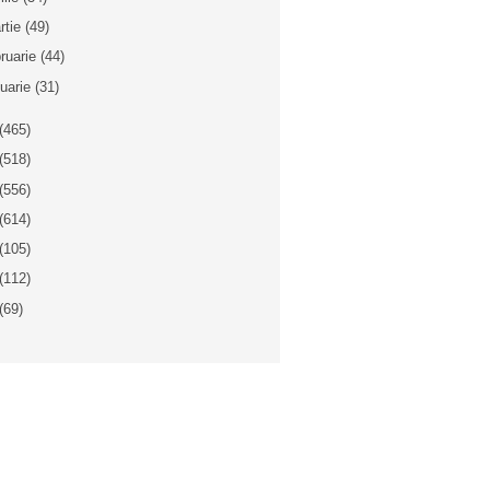
rtie
(49)
bruarie
(44)
nuarie
(31)
(465)
(518)
(556)
(614)
(105)
(112)
(69)