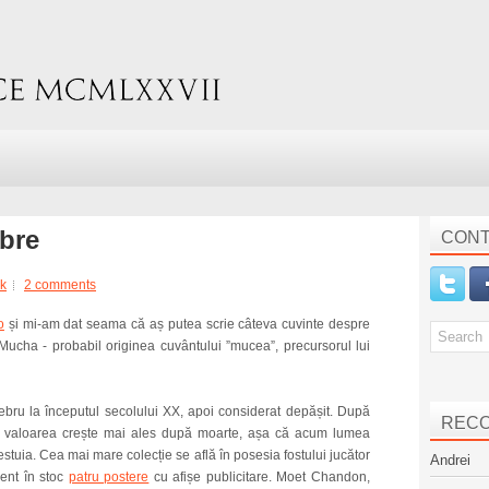
ebre
CONT
k
2 comments
o
și mi-am dat seama că aș putea scrie câteva cuvinte despre
e Mucha - probabil originea cuvântului ”mucea”, precursorul lui
lebru la începutul secolului XX, apoi considerat depășit. După
REC
ă, valoarea crește mai ales după moarte, așa că acum lumea
stuia. Cea mai mare colecție se află în posesia fostului jucător
Andrei
ent în stoc
patru postere
cu afișe publicitare. Moet Chandon,