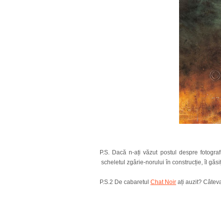
P.S. Dacă n-ați văzut postul despre fotogra
scheletul zgârie-norului în construcție, îl găsi
P.S.2 De cabaretul
Chat Noir
ați auzit? Câtev