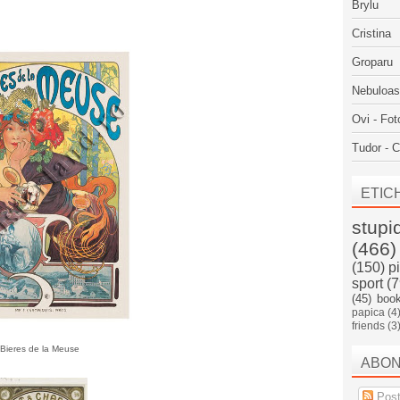
Brylu
Cristina
Groparu
Nebuloa
Ovi - Fot
Tudor - C
ETIC
stupi
(466)
(150)
p
sport
(7
(45)
boo
papica
(4
friends
(3
Bieres de la Meuse
ABO
Post