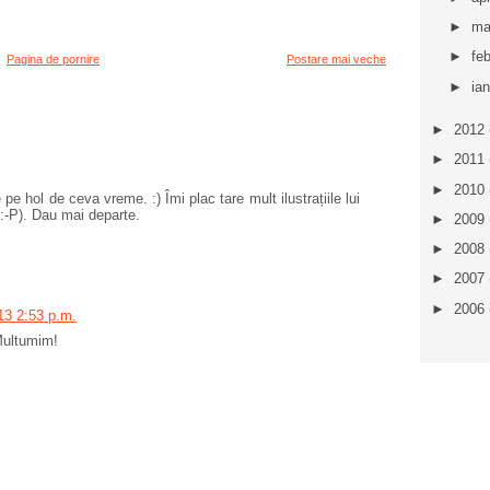
►
ma
►
fe
Pagina de pornire
Postare mai veche
►
ia
►
2012
►
2011
►
2010
 hol de ceva vreme. :) Îmi plac tare mult ilustrațiile lui
:-P). Dau mai departe.
►
2009
►
2008
►
2007
►
2006
13 2:53 p.m.
 Multumim!