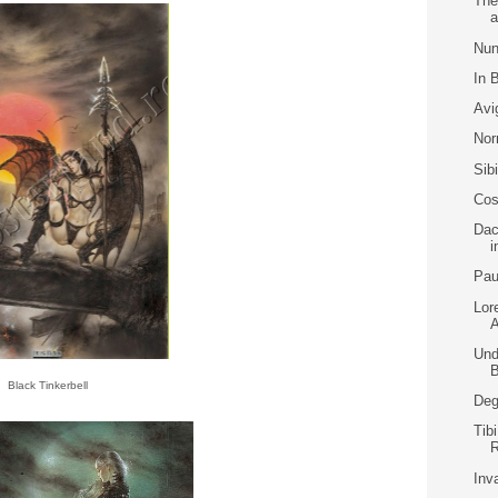
The
a
Nun
In 
Avi
Nor
Sib
Cos
Dac
i
Pau
Lor
Und
B
Black Tinkerbell
Deg
Tib
Inv