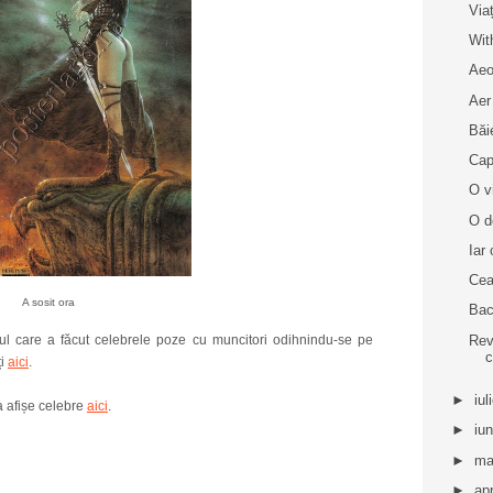
Via
Wit
Aeo
Aer
Băi
Cap
O v
O d
Iar
Cea
A sosit ora
Bac
Rev
ful care a făcut celebrele poze cu muncitori odihnindu-se pe
c
ți
aici
.
►
iul
a afișe celebre
aici
.
►
iu
►
ma
►
apr