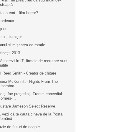
 Wall: nu prea cred că știu mulți ce-i
șteaptă
ta la cort - film horror?
Bordeaux
gnon
mal, Turnișor
ianul și mișcarea de rotație
tinești 2013
ă lucrezi în IT, firmele de recrutare sunt
nutile
l Reed Smith - Creator de chitare
eena McKennitt - Nights From The
Alhambra
e-și fac președinții Franței concediul:
ormes-...
ustare Jameson Select Reserve
i, vezi că te caută cineva de la Poșta
Română
azie de fluturi de noapte