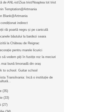
ță de ANL-ist/Ziua trist/Noaptea tot trist
hin Temptation@Artmania
n Blank@Artmania
 condiționat indirect
eții răi poartă negru și pe caniculă
canele băutului la bardezi seara
izită la Château de Reignac
ecorație pentru marele licurici
 o să vedem piți în fustițe roz la meciuri
 mai bună limonadă din oraș
k to school. Guitar school
ista Transilvania: încă o instituție de
ultură...
ie
(35)
nie
(33)
i
(27)
ilie
(34)