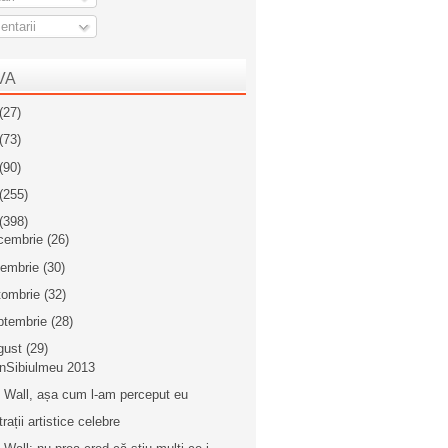
ntarii
VA
(27)
(73)
(90)
(255)
(398)
cembrie
(26)
iembrie
(30)
tombrie
(32)
ptembrie
(28)
gust
(29)
inSibiulmeu 2013
 Wall, așa cum l-am perceput eu
trații artistice celebre