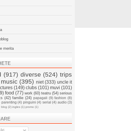
sa
oblog
e merita
HETE
d
(917)
diverse
(524)
trips
music
(395)
niet
(333)
uncle it
ictures
(149)
clubs
(101)
muvi
(101)
9)
food
(77)
work
(60)
teatru
(54)
serious
ks
(42)
familie
(24)
papagali
(9)
fashion
(8)
)
parenting
(4)
pinguini
(4)
serial
(4)
audio
(3)
)
blog
(2)
ingles
(1)
promo
(1)
NARE
ări