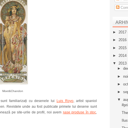
Come
ARHI
►
2017
►
2016
►
2015
►
2014
▼
2013
►
de
►
no
►
oc
Moet&Chandon
►
se
▼
au
unt familiarizați cu desenele lui
Luis Royo
, artist spaniol
#pr
gen. Revistele unde au fost publicate primele lui desene sunt
ionează pe site-urile de profil, noi avem
șase produse în stoc
,
The
Ilus