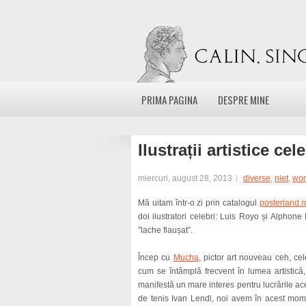
PRIMA PAGINA
DESPRE MINE
Ilustrații artistice cel
miercuri, august 28, 2013
diverse
,
niet
,
wor
Mă uitam într-o zi prin catalogul
posterland.r
doi ilustratori celebri: Luis Royo și Alphon
”lache flaușat”.
Încep cu
Mucha
, pictor art nouveau ceh, ce
cum se întâmplă frecvent în lumea artistic
manifestă un mare interes pentru lucrările ace
de tenis Ivan Lendl, noi avem în acest mom