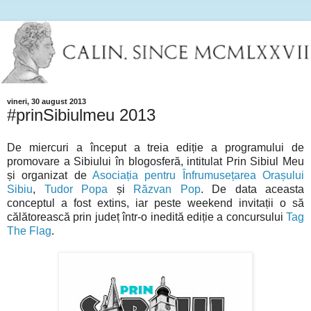
vineri, 30 august 2013
#prinSibiulmeu 2013
De miercuri a început a treia ediție a programului de
promovare a Sibiului în blogosferă, intitulat Prin Sibiul Meu
și organizat de
Asociația pentru Înfrumusețarea Orașului
Sibiu
,
Tudor Popa
și
Răzvan Pop
. De data aceasta
conceptul a fost extins, iar peste weekend invitații o să
călătorească prin județ într-o inedită ediție a concursului
Tag
The Flag
.