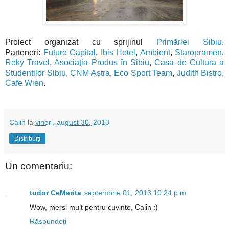
Proiect organizat cu sprijinul
Primăriei Sibiu
.
Parteneri:
Future Capital
,
Ibis Hotel
,
Ambient
,
Staropramen
,
Reky Travel
,
Asociaţia Produs în Sibiu
,
Casa de Cultura a
Studentilor Sibiu
,
CNM Astra
,
Eco Sport Team
,
Judith Bistro
,
Cafe Wien
.
Calin
la
vineri, august 30, 2013
Distribuiți
Un comentariu:
tudor CeMerita
septembrie 01, 2013 10:24 p.m.
Wow, mersi mult pentru cuvinte, Calin :)
Răspundeți