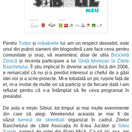
Pentru
Tudor
și
inițiativele
lui am un respect deosebit, este
unul din puținii oameni din blogosferă care face ceva pentru
comunitate și oraș, vă reamintesc doar de utila
Bicicletă
Zilnică
și recenta participare a lui
Ghiță Mureșan la Zilele
Baschetului
. Îl știu implicat în diverse acțiuni încă din 2006,
e remarcabil că nu și-a pierdut interesul și cheful de a găsi
idei noi și a scrie proiecte. Mi-e totodată un pic rușine față de
el, m-a invitat de multe ori să particip și de fiecare dată l-am
refuzat pentru că s-a întâmplat să fie ceva programat în
prealabil.
De asta e mișto Sibiul, tot timpul ai mai multe evenimente
din care să alegi. Weekendul aceasta ar mai fi de
văzut
turneul de streetball
organizat în cadrul Zilelor
Baschetului de către Asociația Al 6-lea Jucător și
Sibiu
Sands
, turneul de volei din Piața Mică. Ca să zic așa, am