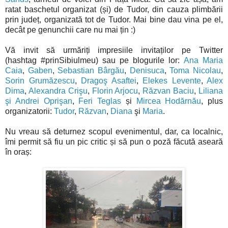
ratat baschetul organizat (și) de Tudor, din cauza plimbării
prin județ, organizată tot de Tudor. Mai bine dau vina pe el,
decât pe genunchii care nu mai țin :)
Vă invit să urmăriți impresiile invitaților pe Twitter
(hashtag #prinSibiulmeu) sau pe blogurile lor:
Ana Maria
Caia
,
Gaben
,
Sebastian Bârgău
,
Denisuca
,
Toma Nicolau
,
Sorin Grumăzescu
,
Dragoş Asaftei
,
Elekes Levente
,
Alex
Dima
,
Alexandra Crişu
,
Florin Arjocu
,
Răzvan Baciu
,
Liliana
şi Andrei Oprişan
,
Feri Teglas
și
Mircea Hodărnău
, plus
organizatorii:
Tudor
,
Răzvan
,
Diana
şi
Maria
.
Nu vreau să deturnez scopul evenimentul, dar, ca localnic,
îmi permit să fiu un pic critic și să pun o poză făcută aseară
în oraș: