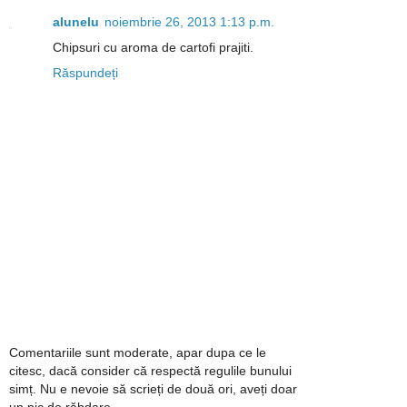
alunelu
noiembrie 26, 2013 1:13 p.m.
Chipsuri cu aroma de cartofi prajiti.
Răspundeți
Comentariile sunt moderate, apar dupa ce le
citesc, dacă consider că respectă regulile bunului
simț. Nu e nevoie să scrieți de două ori, aveți doar
un pic de răbdare.