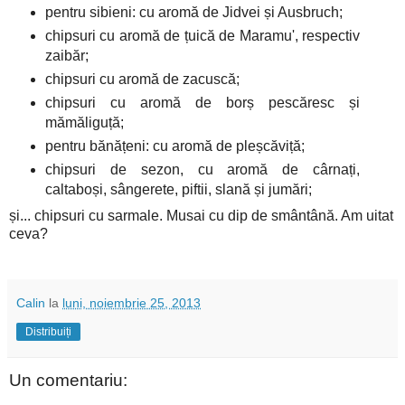
pentru sibieni: cu aromă de Jidvei și Ausbruch;
chipsuri cu aromă de țuică de Maramu', respectiv
zaibăr;
chipsuri cu aromă de zacuscă;
chipsuri cu aromă de borș pescăresc și
mămăliguță;
pentru bănățeni: cu aromă de pleșcăviță;
chipsuri de sezon, cu aromă de cârnați,
caltaboși, sângerete, piftii, slană și jumări;
și... chipsuri cu sarmale. Musai cu dip de smântână. Am uitat
ceva?
Calin
la
luni, noiembrie 25, 2013
Distribuiți
Un comentariu: