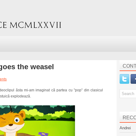
 goes the weasel
CONT
ents
eoclipul ăsta mi-am imaginat că partea cu ”pop” din clasicul
ăstuică explodează.
REC
Andrei