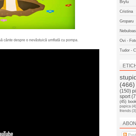
Brylu
Cristina
Groparu
Nebuloa
 să cânte despre o nevăstuică umflată cu pompa.
Ovi - Fot
Tudor - C
ETIC
stupi
(466)
(150)
p
sport
(7
(45)
boo
papica
(4
friends
(3
ABO
Post