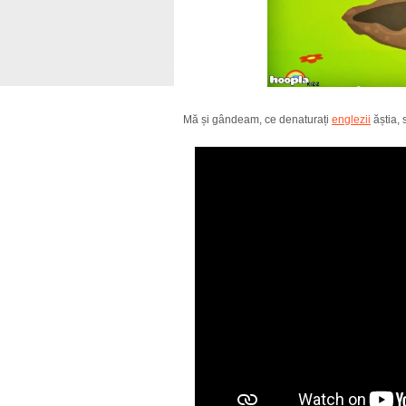
Mă și gândeam, ce denaturați
englezii
ăștia,