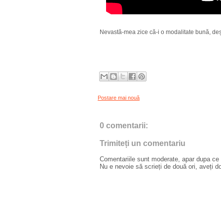
Nevastă-mea zice că-i o modalitate bună, deș
Postare mai nouă
0 comentarii:
Trimiteți un comentariu
Comentariile sunt moderate, apar dupa ce l
Nu e nevoie să scrieți de două ori, aveți d