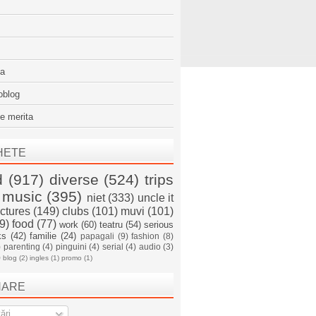
sa
oblog
e merita
HETE
d
(917)
diverse
(524)
trips
music
(395)
niet
(333)
uncle it
ictures
(149)
clubs
(101)
muvi
(101)
9)
food
(77)
work
(60)
teatru
(54)
serious
ks
(42)
familie
(24)
papagali
(9)
fashion
(8)
)
parenting
(4)
pinguini
(4)
serial
(4)
audio
(3)
)
blog
(2)
ingles
(1)
promo
(1)
NARE
ări