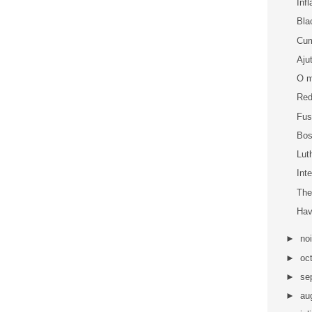
Inf
Bla
Cum
Aju
O m
Red
Fus
Bos
Lut
Int
The
Hav
►
no
►
oc
►
se
►
au