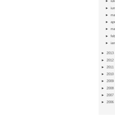
►
iul
►
iu
►
ma
►
apr
►
ma
►
fe
►
ia
►
2013
►
2012
►
2011
►
2010
►
2009
►
2008
►
2007
►
2006