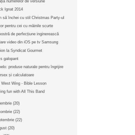
lația numerelor de versiune
ck Ignat 2014
 să închei cu stil Christmas Party-ul
tor pentru cei cu mâinile scurte
ostră de perfecțiune inginerească
are video din iOS pe tv Samsung
ion la Syndicat Gourmet
s galopant
helo: produse naturale pentru îngrijire
ersex și calculatoare
 West Wing - Bible Lesson
ing fun with All This Band
iembrie
(20)
tombrie
(22)
ptembrie
(22)
gust
(20)