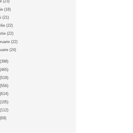
ie
(23)
nie
(18)
i
(21)
ilie
(22)
rtie
(22)
bruarie
(22)
nuarie
(24)
(398)
(465)
(518)
(556)
(614)
(105)
(112)
(69)