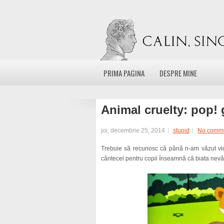
PRIMA PAGINA
DESPRE MINE
Animal cruelty: pop!
joi, decembrie 25, 2014
stupid
No comm
Trebuie să recunosc că până n-am văzut vid
cântecel pentru copii înseamnă că biata nev