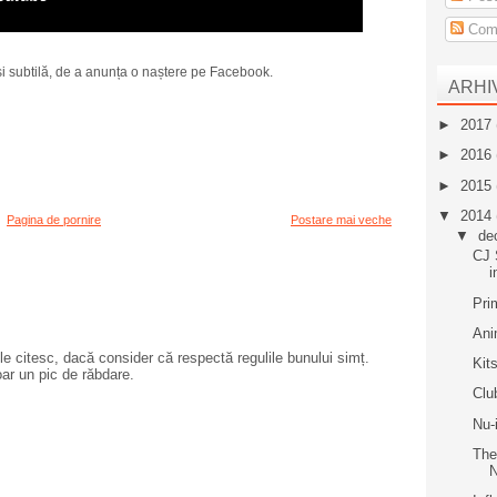
Come
i subtilă, de a anunța o naștere pe Facebook.
ARHI
►
2017
►
2016
►
2015
▼
2014
Pagina de pornire
Postare mai veche
▼
de
CJ S
i
Pri
Ani
e citesc, dacă consider că respectă regulile bunului simț.
Kit
oar un pic de răbdare.
Clu
Nu-
The
N