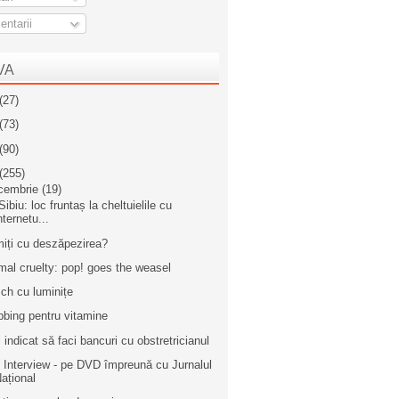
ntarii
VA
(27)
(73)
(90)
(255)
cembrie
(19)
ibiu: loc fruntaș la cheltuielile cu
nternetu...
miți cu deszăpezirea?
mal cruelty: pop! goes the weasel
sch cu luminițe
bbing pentru vitamine
i indicat să faci bancuri cu obstretricianul
 Interview - pe DVD împreună cu Jurnalul
ațional