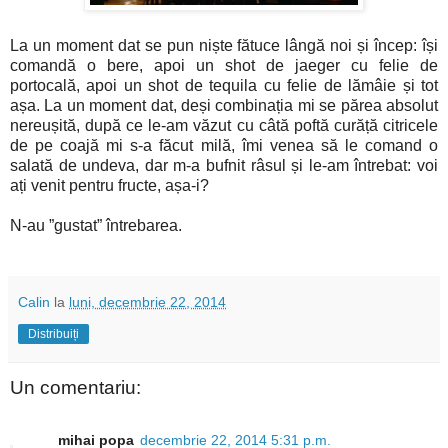
La un moment dat se pun niște fătuce lângă noi și încep: își
comandă o bere, apoi un shot de jaeger cu felie de
portocală, apoi un shot de tequila cu felie de lămâie și tot
așa. La un moment dat, deși combinația mi se părea absolut
nereușită, după ce le-am văzut cu câtă poftă curăță citricele
de pe coajă mi s-a făcut milă, îmi venea să le comand o
salată de undeva, dar m-a bufnit râsul și le-am întrebat: voi
ați venit pentru fructe, așa-i?
N-au ”gustat” întrebarea.
Calin
la
luni, decembrie 22, 2014
Distribuiți
Un comentariu:
mihai popa
decembrie 22, 2014 5:31 p.m.