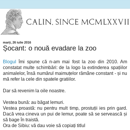
marți, 26 iulie 2016
Șocant: o nouă evadare la zoo
Blogul
îmi spune că n-am mai fost la zoo din 2010. Am
constatat multe schimbări: de la logo la extinderea spațiilor
animalelor, însă numărul maimuțelor rămâne constant - și nu
mă refer la cele din spatele gratiilor.
Dar să revenim la oile noastre.
Vestea bună: au băgat lemuri.
Vestea proastă: nu pentru mult timp, prostuții ies prin gard.
Dacă vrea cineva un pui de lemur, poate să se servească și
să bage în traistă.
Ora de Sibiu: vă dau voie să copiați titlul