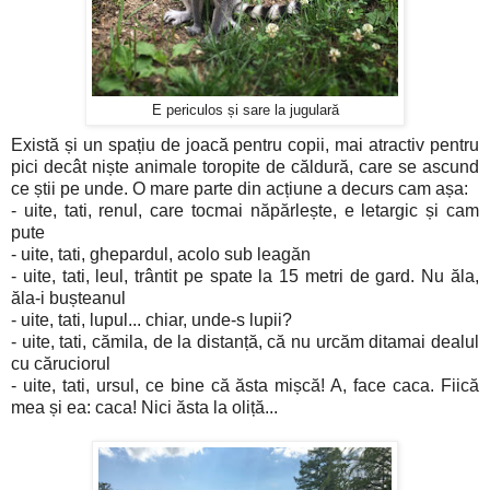
E periculos și sare la jugulară
Există și un spațiu de joacă pentru copii, mai atractiv pentru
pici decât niște animale toropite de căldură, care se ascund
ce știi pe unde. O mare parte din acțiune a decurs cam așa:
- uite, tati, renul, care tocmai năpărlește, e letargic și cam
pute
- uite, tati, ghepardul, acolo sub leagăn
- uite, tati, leul, trântit pe spate la 15 metri de gard. Nu ăla,
ăla-i bușteanul
- uite, tati, lupul... chiar, unde-s lupii?
- uite, tati, cămila, de la distanță, că nu urcăm ditamai dealul
cu căruciorul
- uite, tati, ursul, ce bine că ăsta mișcă! A, face caca. Fiică
mea și ea: caca! Nici ăsta la oliță...