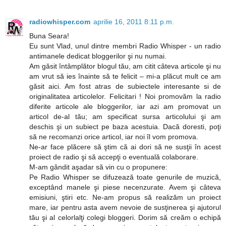
radiowhisper.com
aprilie 16, 2011 8:11 p.m.
Buna Seara!
Eu sunt Vlad, unul dintre membri Radio Whisper - un radio
antimanele dedicat bloggerilor şi nu numai.
Am găsit întâmplător blogul tău, am citit câteva articole şi nu
am vrut să ies înainte să te felicit – mi-a plăcut mult ce am
găsit aici. Am fost atras de subiectele interesante si de
originalitatea articolelor. Felicitari ! Noi promovăm la radio
diferite articole ale bloggerilor, iar azi am promovat un
articol de-al tău; am specificat sursa articolului şi am
deschis şi un subiect pe baza acestuia. Dacă doresti, poţi
să ne recomanzi orice articol, iar noi îl vom promova.
Ne-ar face plăcere să ştim că ai dori să ne susţii în acest
proiect de radio şi să accepţi o eventuală colaborare.
M-am gândit aşadar să vin cu o propunere:
Pe Radio Whisper se difuzează toate genurile de muzică,
exceptând manele şi piese necenzurate. Avem şi câteva
emisiuni, ştiri etc. Ne-am propus să realizăm un proiect
mare, iar pentru asta avem nevoie de susţinerea şi ajutorul
tău şi al celorlalţi colegi bloggeri. Dorim să creăm o echipă