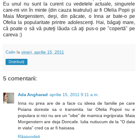
Eu unul nu sunt la curent cu vedetele actuale, singurele
care-mi vin în minte (din cauza teatrului) ar fi Ofelia Popii şi
Maia Morgenstern, deşi, din păcate, o Inna ar bate-o pe
Ofelia la popularitate printre adolescenţi. Hai, băgaţi mare,
că poate o să vă puteţi lăuda că aţi pus-o pe "copertă" pe
careva :)
Calin
la
vineri, aprilie 15, 2011
Distribuiți
5 comentarii:
Ada Angharad
aprilie 15, 2011 9:11 a.m.
Inna nu prea are de a face cu ideea de familie pe care
Poiana doreste sa o transmita. Iar Ofelia Popoii nu e
populara si nici nu are un "vibe" de mamica ingrijorata. Maia
Morgenstern are deja Doncafe. Iulia nutiucum de la "O data
in viata" cred ca ar fi haioasa.
Răspundeți