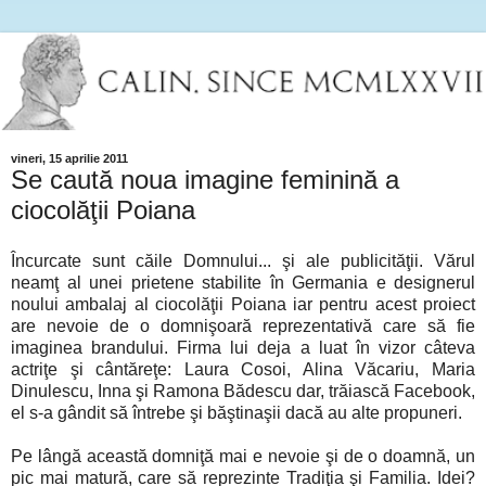
vineri, 15 aprilie 2011
Se caută noua imagine feminină a
ciocolăţii Poiana
Încurcate sunt căile Domnului... şi ale publicităţii. Vărul
neamţ al unei prietene stabilite în Germania e designerul
noului ambalaj al ciocolăţii Poiana iar pentru acest proiect
are nevoie de o domnişoară reprezentativă care să fie
imaginea brandului. Firma lui deja a luat în vizor câteva
actriţe şi cântăreţe: Laura Cosoi, Alina Văcariu, Maria
Dinulescu, Inna şi Ramona Bădescu dar, trăiască Facebook,
el s-a gândit să întrebe şi băştinaşii dacă au alte propuneri.
Pe lângă această domniţă mai e nevoie şi de o doamnă, un
pic mai matură, care să reprezinte Tradiţia şi Familia. Idei?