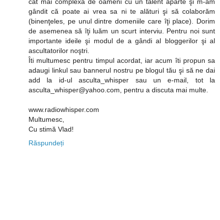
cât mai complexă de oameni cu un talent aparte şi m-am
gândit că poate ai vrea sa ni te alături şi să colaborăm
(binenţeles, pe unul dintre domeniile care îţi place). Dorim
de asemenea să îţi luăm un scurt interviu. Pentru noi sunt
importante ideile şi modul de a gândi al bloggerilor şi al
ascultatorilor noştri.
Îti multumesc pentru timpul acordat, iar acum îti propun sa
adaugi linkul sau bannerul nostru pe blogul tău şi să ne dai
add la id-ul asculta_whisper sau un e-mail, tot la
asculta_whisper@yahoo.com, pentru a discuta mai multe.
www.radiowhisper.com
Multumesc,
Cu stimă Vlad!
Răspundeți