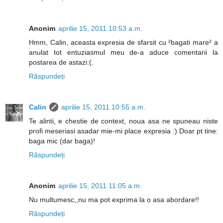
Anonim
aprilie 15, 2011 10:53 a.m.
Hmm, Calin, aceasta expresia de sfarsit cu ²bagati mare² a
anulat tot entuziasmul meu de-a aduce comentarii la
postarea de astazi:(.
Răspundeți
Calin
aprilie 15, 2011 10:55 a.m.
Te alinti, e chestie de context, noua asa ne spuneau niste
profi meseriasi asadar mie-mi place expresia :) Doar pt tine:
baga mic (dar baga)!
Răspundeți
Anonim
aprilie 15, 2011 11:05 a.m.
Nu multumesc,,nu ma pot exprima la o asa abordare!!
Răspundeți