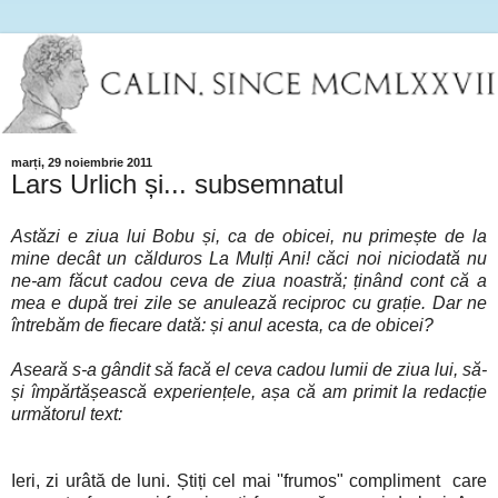
marți, 29 noiembrie 2011
Lars Urlich și... subsemnatul
Astăzi e ziua lui Bobu și, ca de obicei, nu primește de la
mine decât un călduros La Mulți Ani! căci noi niciodată nu
ne-am făcut cadou ceva de ziua noastră; ținând cont că a
mea e după trei zile se anulează reciproc cu grație. Dar ne
întrebăm de fiecare dată: și anul acesta, ca de obicei?
Aseară s-a gândit să facă el ceva cadou lumii de ziua lui, să-
și împărtășească experiențele, așa că am primit la redacție
următorul text:
Ieri, zi urâtă de luni. Știți cel mai ''frumos" compliment care