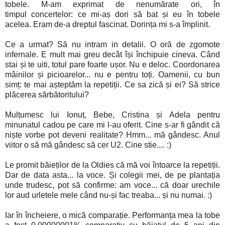
tobele. M-am exprimat de nenumărate ori, în
timpul concertelor: ce mi-aș dori să bat și eu în tobele
acelea. Eram de-a dreptul fascinat. Dorința mi s-a împlinit.
Ce a urmat? Să nu intram in detalii. O oră de zgomote
infernale. E mult mai greu decât își închipuie cineva. Când
stai și te uiti, totul pare foarte ușor. Nu e deloc. Coordonarea
mâinilor și picioarelor... nu e pentru toți. Oamenii, cu bun
simț: te mai așteptăm la repetiții. Ce sa zică și ei? Să strice
plăcerea sărbătoritului?
Mulțumesc lui Ionuț, Bebe, Cristina și Adela pentru
minunatul cadou pe care mi l-au oferit. Cine s-ar fi gândit că
niște vorbe pot deveni realitate? Hmm... mă gândesc. Anul
viitor o să mă gândesc să cer U2. Cine stie.... :)
Le promit băieților de la Oldies că mă voi întoarce la repetiții.
Dar de data asta... la voce. Și colegii mei, de pe plantația
unde trudesc, pot să confirme: am voce... că doar urechile
lor aud urletele mele când nu-și fac treaba... și nu numai. :)
Iar în încheiere, o mică comparație. Performanța mea la tobe