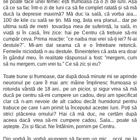
se poate face unei femei: ești frumoasă ca o zi de luni. Așa
că ce sa fac într-o zi de luni ca să fie complet ratată și să mă
ducă la depresie maximă? Mă duc la sală, că vorba aia...
100 de kile cu sală se țin. Mă rog, ăsta era planul... dar pe
ultima sută de metri tovarășa mea de suferință, la sală, in
viață și în casă, îmi zice: hai pe Centru că trebuie să-mi
cumpăr ceva. Prima reacție: ''ce naiba mai vrei să-ți iei? N-ai
destule?". Mi-am dat seama că e o întrebare retorică.
Femeile niciodată n-au destule. Bineințeles că asta era doar
în gândul meu. În realitate răspunsul a fost: ”mergem, cum
să nu mergem, cum vrei tu.” Ce să zic și eu?
Toate bune și frumoase, dar după două minute mi se aprinde
neuronul pe care îl mai am: mâine împlinesc frumoasa și
rotunda vârstă de 18 ani.. pe un picior, și sigur vrea să mă
ducă pe centru să-mi cumpere un cadou, deși am specificat
clar că n-am nevoie de alt cadou decât humidorul pentru
trabuce pe care l-am primit la începutul acestei luni. Poți să
strici plăcerea omului? Hai că mă duc, ne certăm după
aceea dacă vrea să-mi cumpere cadou. Sala... poate să
aștepte. Zis și făcut. Ne întâlnim, pornim pe Centru.
Din vorbă în vorbă ajungem să facem un mic... ocol, pe la