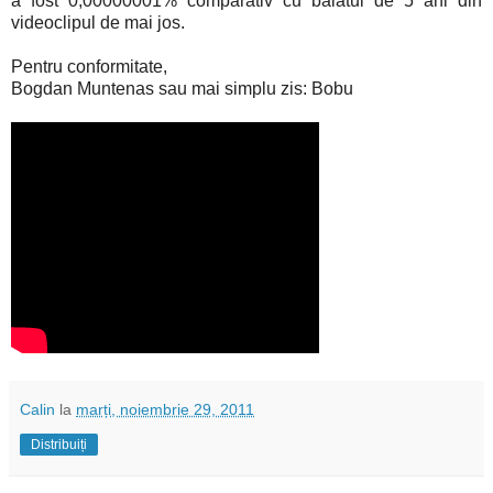
a fost 0,00000001% comparativ cu băiatul de 5 ani din
videoclipul de mai jos.
Pentru conformitate,
Bogdan Muntenas sau mai simplu zis: Bobu
Calin
la
marți, noiembrie 29, 2011
Distribuiți