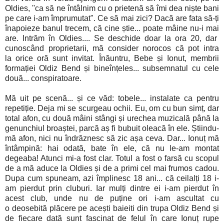
Oldies, ''ca să ne întâlnim cu o prietenă să îmi dea niște bani
pe care i-am împrumutat". Ce să mai zici? Dacă are fata să-ți
înapoieze banul trecem, că cine știe... poate mâine nu-i mai
are. Intrăm în Oldies.... Se deschide doar la ora 20, dar
cunoscând proprietarii, mă consider norocos că pot intra
la orice oră sunt invitat. Înăuntru, Bebe și Ionut, membrii
formației Oldiz Bend și bineînțeles... subsemnatul cu cele
două... conspiratoare.
Mă uit pe scenă... și ce văd: tobele... instalate ca pentru
repetiție. Deja mi se scurgeau ochii. Eu, om cu bun simț, dar
total afon, cu două mâini stângi și urechea muzicală până la
genunchiul broaștei, parcă aș fi bubuit oleacă în ele. Știindu-
mă afon, nici nu îndrăznesc să zic așa ceva. Dar... Ionuț mă
întâmpină: hai odată, bate în ele, că nu le-am montat
degeaba! Atunci mi-a fost clar. Totul a fost o farsă cu scopul
de a mă aduce la Oldies și de a primi cel mai frumos cadou.
Dupa cum spuneam, azi împlinesc 18 ani... că ceilalți 18 i-
am pierdut prin cluburi. Iar mulți dintre ei i-am pierdut în
acest club, unde nu de puține ori i-am ascultat cu
o deosebită plăcere pe acești baieiti din trupa Oldiz Bend și
de fiecare dată sunt fascinat de felul în care Ionuț rupe