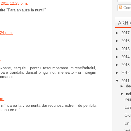
 2011 12:23 p.m.
Come
ite "Fara aplauze la nunti!"
ARHI
:24 p.m.
►
2017
►
2016
►
2015
►
2014
m.
►
2013
xoane, targuieli pentru rascumpararea miresei/mirelui,
are trandafir, dansul pinguinilor, meneaito - si intregim
►
2012
 romanesti..
▼
2011
►
de
▼
no
.m.
Pes
 mîncarea la vreo nuntă dar recunosc extrem de penibila
Lar
a sau ce-o fi!
Old
Un 