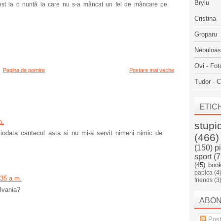
Brylu
fost la o nuntă la care nu s-a mâncat un fel de mâncare pe
Cristina
Groparu
Nebuloa
Ovi - Fot
Pagina de pornire
Postare mai veche
Tudor - C
ETIC
m.
stupi
iodata cantecul asta si nu mi-a servit nimeni nimic de
(466)
(150)
p
sport
(7
(45)
boo
papica
(4
:35 a.m.
friends
(3
ilvania?
ABO
Post