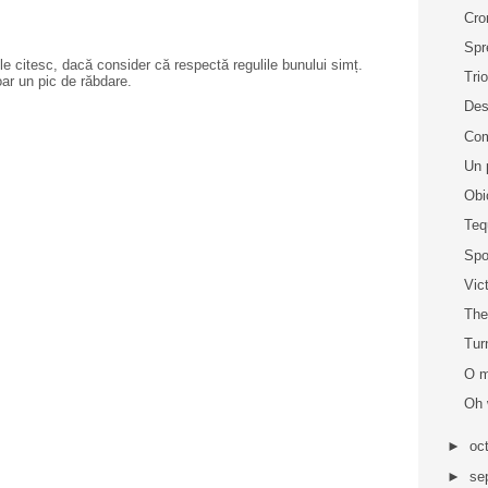
Cro
Spr
e citesc, dacă consider că respectă regulile bunului simț.
Trio
oar un pic de răbdare.
Des
Com
Un 
Obi
Teq
Spo
Vic
The
Turn
O m
Oh 
►
oc
►
se