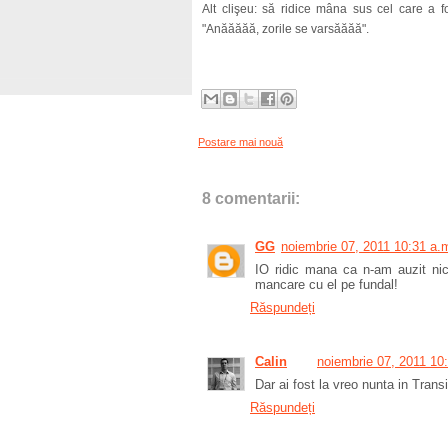
Alt clişeu: să ridice mâna sus cel care a 
"Anăăăăă, zorile se varsăăăă".
Postare mai nouă
8 comentarii:
GG
noiembrie 07, 2011 10:31 a.
IO ridic mana ca n-am auzit nic
mancare cu el pe fundal!
Răspundeți
Calin
noiembrie 07, 2011 10
Dar ai fost la vreo nunta in Trans
Răspundeți