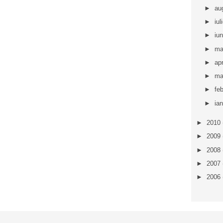
►
au
►
iul
►
iu
►
ma
►
apr
►
ma
►
fe
►
ia
►
2010
►
2009
►
2008
►
2007
►
2006