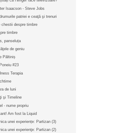
știați că Hilfiger face televizoare?
ter Isaacson - Steve Jobs
drumurile patriei e ceaţă şi trenuri
e chestii despre timbre
pre timbre
s, panseluța
ăţele de geniu
e Păltiniș
 Poneiu #23
lness Terapia
chtime
ra de luni
ţi şi Timeline
el - nume propriu
ant! Am fost la Liquid
nica unei experiențe: Partizan (3)
nica unei experienţe: Partizan (2)