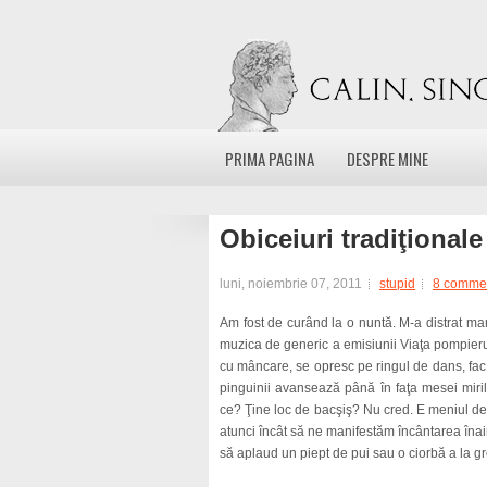
PRIMA PAGINA
DESPRE MINE
Obiceiuri tradiţional
luni, noiembrie 07, 2011
stupid
8 comme
Am fost de curând la o nuntă. M-a distrat marş
muzica de generic a emisiunii Viaţa pompierulu
cu mâncare, se opresc pe ringul de dans, fac 
pinguinii avansează până în faţa mesei mirilo
ce? Ţine loc de bacşiş? Nu cred. E meniul de
atunci încât să ne manifestăm încântarea în
să aplaud un piept de pui sau o ciorbă a la g