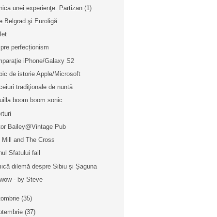
nica unei experienţe: Partizan (1)
e Belgrad şi Euroligă
let
pre perfecționism
paraţie iPhone/Galaxy S2
pic de istorie Apple/Microsoft
ceiuri tradiţionale de nuntă
uilla boom boom sonic
rturi
tor Bailey@Vintage Pub
 Mill and The Cross
ul Sfatului fail
ică dilemă despre Sibiu și Șaguna
wow - by Steve
tombrie
(35)
ptembrie
(37)