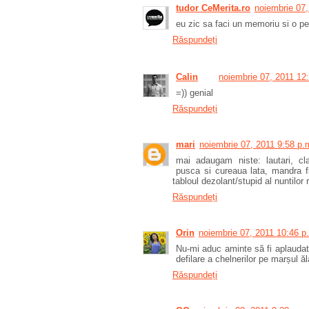
tudor CeMerita.ro
noiembrie 07,
eu zic sa faci un memoriu si o pet
Răspundeți
Calin
noiembrie 07, 2011 12
=)) genial
Răspundeți
mari
noiembrie 07, 2011 9:58 p.
mai adaugam niste: lautari, cla
pusca si cureaua lata, mandra flo
tabloul dezolant/stupid al nuntilor
Răspundeți
Orin
noiembrie 07, 2011 10:46 p
Nu-mi aduc aminte să fi aplaudat
defilare a chelnerilor pe marșul ăl
Răspundeți