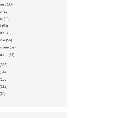
gust
(30)
ie
(29)
nie
(44)
i
(53)
ilie
(45)
rtie
(56)
bruarie
(52)
nuarie
(63)
(556)
(614)
(105)
(112)
(69)