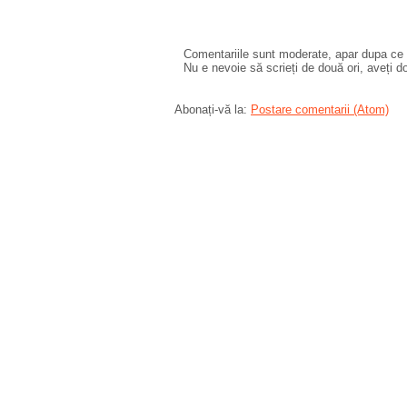
Comentariile sunt moderate, apar dupa ce l
Nu e nevoie să scrieți de două ori, aveți d
Abonați-vă la:
Postare comentarii (Atom)