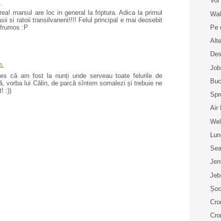
Voi 
.
rea! marsul are loc in general la friptura. Adica la primul
Wal
sii si ratoii transilvaneni!!!! Felul principal e mai deosebit
Pe 
 frumos :P
Alt
Des
m.
Job
es că am fost la nunți unde serveau toate felurile de
Buc
ă, vorba lui Călin, de parcă sîntem somalezi și trebuie ne
 :))
Spr
Air
Wel
Lun
Sea
Jen
Jeb
Șoc
Cro
Cro