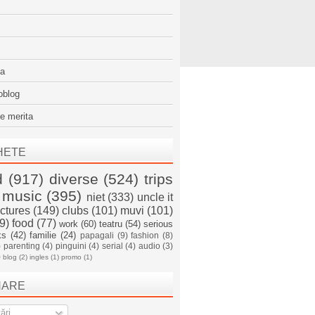
sa
oblog
e merita
HETE
d
(917)
diverse
(524)
trips
music
(395)
niet
(333)
uncle it
ictures
(149)
clubs
(101)
muvi
(101)
9)
food
(77)
work
(60)
teatru
(54)
serious
ks
(42)
familie
(24)
papagali
(9)
fashion
(8)
)
parenting
(4)
pinguini
(4)
serial
(4)
audio
(3)
)
blog
(2)
ingles
(1)
promo
(1)
NARE
ări