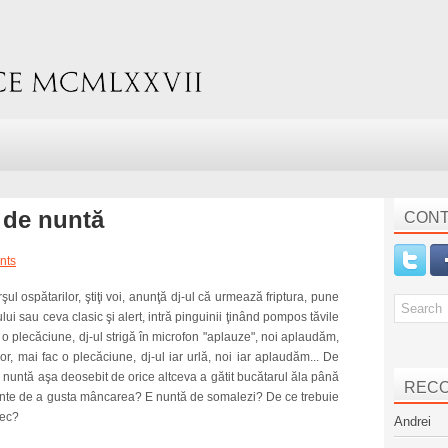
e de nuntă
CONT
nts
ul ospătarilor, ştiţi voi, anunţă dj-ul că urmează friptura, pune
i sau ceva clasic şi alert, intră pinguinii ţinând pompos tăvile
o plecăciune, dj-ul strigă în microfon "aplauze", noi aplaudăm,
r, mai fac o plecăciune, dj-ul iar urlă, noi iar aplaudăm... De
 nuntă aşa deosebit de orice altceva a gătit bucătarul ăla până
REC
ainte de a gusta mâncarea? E nuntă de somalezi? De ce trebuie
rec?
Andrei