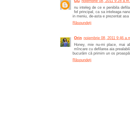
GG
noiembrie 08, 2011 9:28 a.m
nu inteleg de ce e penibila defila
fel principal, ca sa inteleaga nana
in meniu, de-asta e prezentat asa
Răspundeți
Orin
noiembrie 08, 2011 9:46 a.
Honey, mie nu-mi place, mai al
mîncare cu defilarea aia prealabil
bucurăm că primim un os proaspăt!
Răspundeți