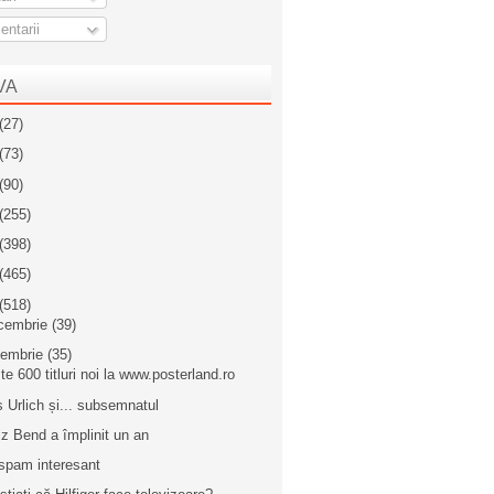
ntarii
VA
(27)
(73)
(90)
(255)
(398)
(465)
(518)
cembrie
(39)
iembrie
(35)
te 600 titluri noi la www.posterland.ro
s Urlich și... subsemnatul
iz Bend a împlinit un an
spam interesant