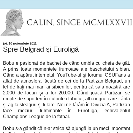
joi, 10 noiembrie 2011
Spre Belgrad şi Euroligă
Bobu e pasionat de bachet de când umbla cu cheia de gât.
A prins toate momentele frumoase ale baschetului sibian.
Când a apărut internetul, YouTube-ul şi forumul CSUFans a
aflat de atmosfera făcută de cei de la Partizan Belgrad, un
fel de fraţi mai mari ai sibienilor, pentru că sala noastră are
2.000 de locuri şi a lor 20.000. Când joacă Partizan se
umple de suporteri în culorile clubului, alb-negru, care cântă
şi agită steaguri şi fulare. Noi ne târâm în Divizia A, Partizan
face meciuri fulminante în EuroLigă, echivalentul
Champions League de la fotbal.
Bobu s-a gândit că n-ar strica să ajungă la un meci important