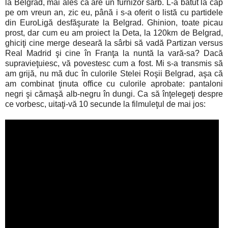
la Belgrad, mai ales că are un furnizor sârb. L-a bătut la cap
pe om vreun an, zic eu, până i s-a oferit o listă cu partidele
din EuroLigă desfăşurate la Belgrad. Ghinion, toate picau
prost, dar cum eu am proiect la Deta, la 120km de Belgrad,
ghiciţi cine merge deseară la sârbi să vadă Partizan versus
Real Madrid şi cine în Franţa la nuntă la vară-sa? Dacă
supravieţuiesc, vă povestesc cum a fost. Mi s-a transmis să
am grijă, nu mă duc în culorile Stelei Roşii Belgrad, aşa că
am combinat ţinuta office cu culorile aprobate: pantaloni
negri şi cămaşă alb-negru în dungi. Ca să înţelegeţi despre
ce vorbesc, uitaţi-vă 10 secunde la filmuleţul de mai jos: