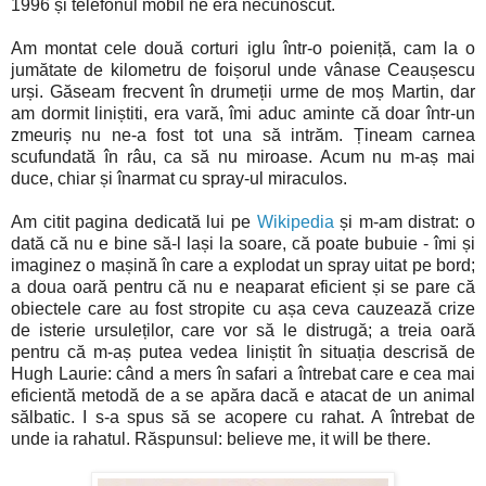
1996 și telefonul mobil ne era necunoscut.
Am montat cele două corturi iglu într-o poieniță, cam la o
jumătate de kilometru de foișorul unde vânase Ceaușescu
urși. Găseam frecvent în drumeții urme de moș Martin, dar
am dormit liniștiti, era vară, îmi aduc aminte că doar într-un
zmeuriș nu ne-a fost tot una să intrăm. Țineam carnea
scufundată în râu, ca să nu miroase. Acum nu m-aș mai
duce, chiar și înarmat cu spray-ul miraculos.
Am citit pagina dedicată lui pe
Wikipedia
și m-am distrat: o
dată că nu e bine să-l lași la soare, că poate bubuie - îmi și
imaginez o mașină în care a explodat un spray uitat pe bord;
a doua oară pentru că nu e neaparat eficient și se pare că
obiectele care au fost stropite cu așa ceva cauzează crize
de isterie ursuleților, care vor să le distrugă; a treia oară
pentru că m-aș putea vedea liniștit în situația descrisă de
Hugh Laurie: când a mers în safari a întrebat care e cea mai
eficientă metodă de a se apăra dacă e atacat de un animal
sălbatic. I s-a spus să se acopere cu rahat. A întrebat de
unde ia rahatul. Răspunsul: believe me, it will be there.