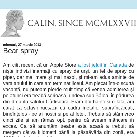
miercuri, 27 martie 2013
Bear spray
Am citit recent că un Apple Store
a fost jefuit în Canada
de
niște indivizi înarmați cu spray de urși, un fel de spray cu
piper, dar mai mare și mai nasol, și mi-am adus aminte de
vara anului în care am terminat liceul. Am plecat într-o scurtă
vacanță, nu puteam pierde mult timp că venea admiterea și
pe atunci era treabă serioasă, undeva sub Bâlea, în pădurea
din dreapta satului Cârțișoara. Eram doi băieți și o fată, am
cărat ca sclavii rucsacii cu cadru metalic, supraîncărcați,
bineînțeles - pe ai noștri și pe al fetei. Trebuia să stăm vreo
cinci zile și am rămas opt, pentru că aveam mâncare în
exces. Ca să anunțăm treaba asta acasă a trebuit să
mergem câtiva kilometri până la păstrăvăria din zonă, era