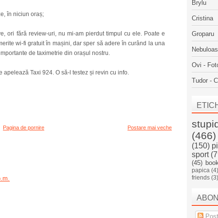
Brylu
e, în niciun oraș;
Cristina
ive, ori fără review-uri, nu mi-am pierdut timpul cu ele. Poate e
Groparu
erite wi-fi gratuit în mașini, dar sper să adere în curând la una
Nebuloa
importante de taximetrie din orașul nostru.
Ovi - Fot
re apelează Taxi 924. O să-l testez și revin cu info.
Tudor - C
ETIC
stupi
Pagina de pornire
Postare mai veche
(466)
(150)
p
sport
(7
(45)
boo
papica
(4
friends
(3
p.m.
ABO
Post