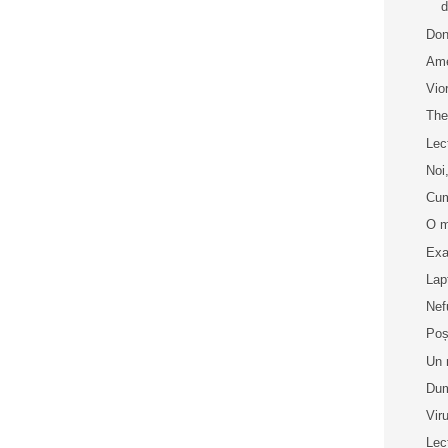
d
Don
Ame
Vio
The
Lec
Noi,
Cum
O m
Exa
Lap
Nef
Poș
Un 
Dum
Vir
Lec