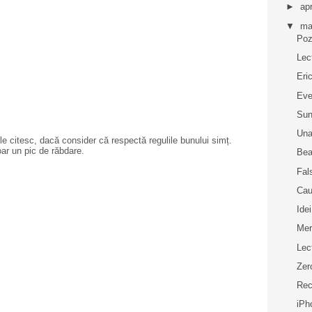
►
apr
▼
ma
Pozi
Lec
Eri
Eve
Su
Una
e citesc, dacă consider că respectă regulile bunului simț.
oar un pic de răbdare.
Bea
Fal
Cau
Idei
Mer
Lec
Zer
Rec
iPh