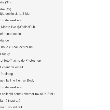
ilie
(34)
rtie
(49)
ția copilului, la Sibiu
turi de weekend
c Martin live @OldiesPub
nimente locale
ndance
 nouă cu call-center-uri
r spray
sul foto înainte de Photoshop
t client de email
 în dialog
geți la The Human Body!
turi de weekend
o aplicații pentru chemat taxiul în Sibiu
lamă inspirată
one 5 sound fail