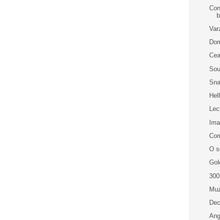
Con
b
Var
Dom
Cea
Sou
Sna
Hel
Lec
Im
Com
O s
Gol
300
Muz
Dec
Ang