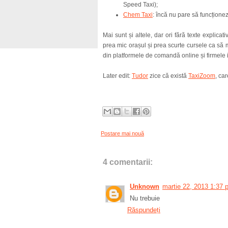
Speed Taxi);
Chem Taxi
: încă nu pare să funcționez
Mai sunt și altele, dar ori fără texte explicat
prea mic orașul și prea scurte cursele ca să m
din platformele de comandă online și firmele 
Later edit:
Tudor
zice că există
TaxiZoom
, ca
Postare mai nouă
4 comentarii:
Unknown
martie 22, 2013 1:37 
Nu trebuie
Răspundeți