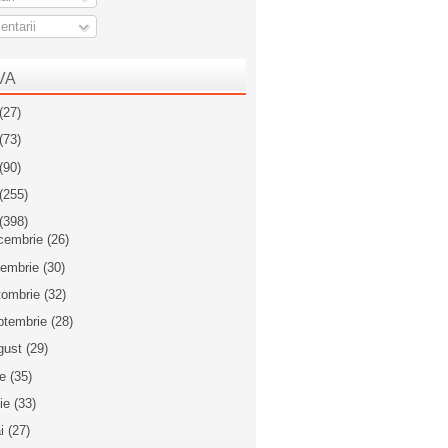
ntarii
VA
(27)
(73)
(90)
(255)
(398)
cembrie
(26)
iembrie
(30)
tombrie
(32)
ptembrie
(28)
gust
(29)
ie
(35)
nie
(33)
i
(27)