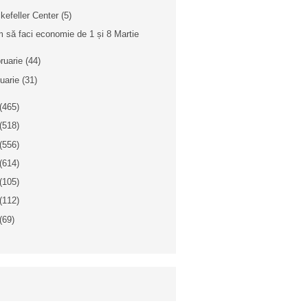
kefeller Center (5)
 să faci economie de 1 și 8 Martie
bruarie
(44)
nuarie
(31)
(465)
(518)
(556)
(614)
(105)
(112)
(69)