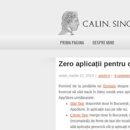
PRIMA PAGINA
DESPRE MINE
Zero aplicații pentru 
vineri, martie 22, 2013
uncle it
4 commen
Pornind de la postările lui
Groparu
despre t
încercat să văd dacă în Sibiu există vreo apl
AppStore următoarele:
Star Taxi
: disponibil doar în București,
AppStore, în aplicație sau pe site nu;
Clever Taxi
: merge doar în București, Cl
(incompletă) de firme de taxi din local
atât aplicația generică cât și aplicații