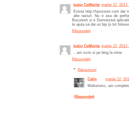
tudor CeMerita
martie 22, 2013 
Exista http://taxizoom.com dar i
alte taxiuri. Nu e asa de perfo
Bucuresti si e Dumnezeul aplicatii
te ajuta sa dai un bip (o tot folose
Răspundeți
tudor CeMerita
martie 22, 2013 
...am scris si pe blog la mine.
Răspundeți
Răspunsuri
Calin
martie 22, 20
Multumesc, am completa
Răspundeți