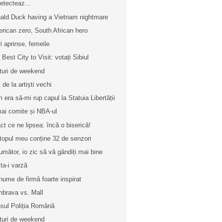
etecteaz...
ald Duck having a Vietnam nightmare
rican zero, South African hero
ri aprinse, femeile
 Best City to Visit: votați Sibiul
turi de weekend
 de la artiști vechi
 era să-mi rup capul la Statuia Libertății
ai comite și NBA-ul
ct ce ne lipsea: încă o biserică!
topul meu conține 32 de senzori
umător, io zic să vă gândiți mai bine
ta-i varză
nume de firmă foarte inspirat
brava vs. Mall
usul Poliția Română
turi de weekend