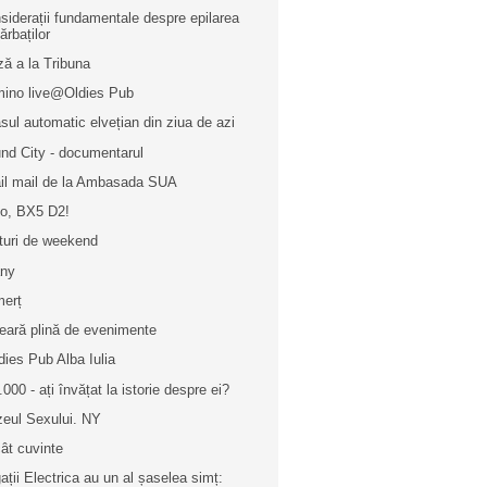
siderații fundamentale despre epilarea
ărbaților
ză a la Tribuna
ino live@Oldies Pub
sul automatic elvețian din ziua de azi
nd City - documentarul
il mail de la Ambasada SUA
lo, BX5 D2!
turi de weekend
any
erț
eară plină de evenimente
dies Pub Alba Iulia
.000 - ați învățat la istorie despre ei?
eul Sexului. NY
ât cuvinte
ații Electrica au un al șaselea simț: