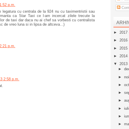
1:52 p.m.
Come
n legatura cu centrala de la 924 nu cu taximentristii sau
rmanta ca Star Taxi ce l-am incercat zilele trecute la
lor de taxi dar daca nu ai chef sa vorbesti cu centralista
ARHI
sc de vreo luna si in lipsa de altceva...)
►
2017
►
2016
2:21 p.m.
►
2015
►
2014
▼
2013
►
de
►
no
13 2:58 p.m.
►
oc
t.
►
se
►
au
►
iul
►
iu
►
ma