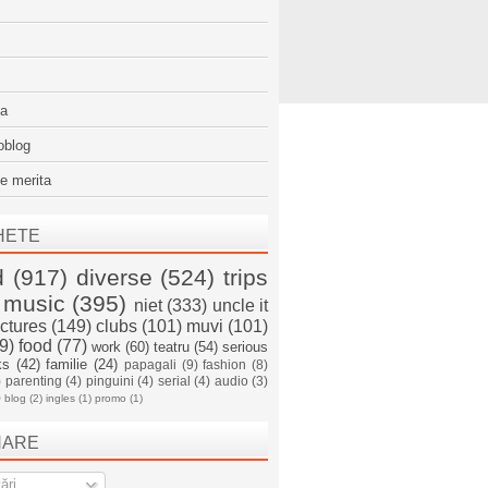
sa
oblog
e merita
HETE
d
(917)
diverse
(524)
trips
music
(395)
niet
(333)
uncle it
ictures
(149)
clubs
(101)
muvi
(101)
9)
food
(77)
work
(60)
teatru
(54)
serious
ks
(42)
familie
(24)
papagali
(9)
fashion
(8)
)
parenting
(4)
pinguini
(4)
serial
(4)
audio
(3)
)
blog
(2)
ingles
(1)
promo
(1)
NARE
ări