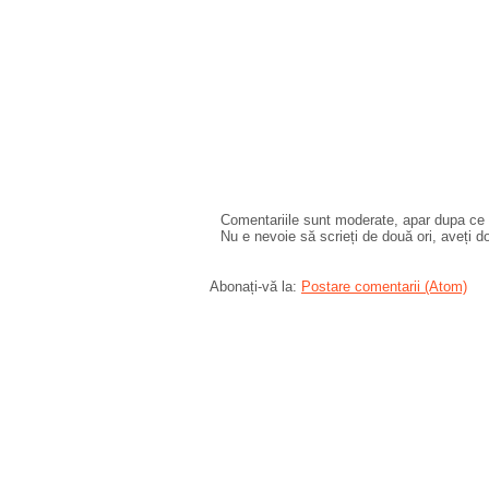
Comentariile sunt moderate, apar dupa ce l
Nu e nevoie să scrieți de două ori, aveți d
Abonați-vă la:
Postare comentarii (Atom)