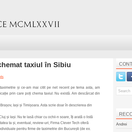
chemat taxiul în Sibiu
CONT
ts
aximetrie și ce-am mai citit pe net recent pe tema asta, am
icație prin care poți chema taxiul. Nu există. Am descărcat din
 Brașov, Iași și Timișoara. Asta scrie doar în descrierea din
REC
uj și Iași. Nu te lasă chiar cu ochii-n soare, îți arată o listă
itatea ta și, eventual, review-uri; Firma Clever Tech oferă
Andrei
 individuale pentru firme de taximetrie din București (de ex.