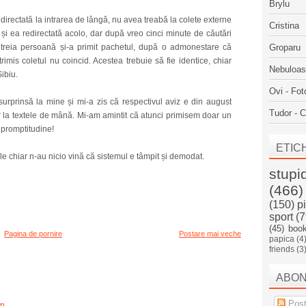
Brylu
edirectată la intrarea de lângă, nu avea treabă la colete externe
Cristina
 și ea redirectată acolo, dar după vreo cinci minute de căutări
 A treia persoană și-a primit pachetul, după o admonestare că
Groparu
trimis coletul nu coincid. Acestea trebuie să fie identice, chiar
Nebuloa
Sibiu.
Ovi - Fot
urprinsă la mine și mi-a zis că respectivul aviz e din august
Tudor - C
 la textele de mână. Mi-am amintit că atunci primisem doar un
 promptitudine!
ETIC
ele chiar n-au nicio vină că sistemul e tâmpit și demodat.
stupi
(466)
(150)
p
sport
(7
(45)
boo
Pagina de pornire
Postare mai veche
papica
(4
friends
(3
ABO
Post
m.