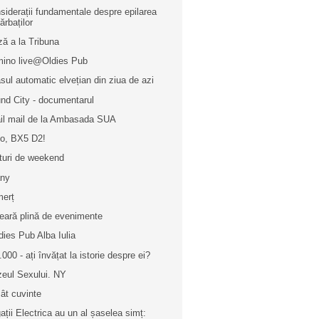
siderații fundamentale despre epilarea
ărbaților
ză a la Tribuna
ino live@Oldies Pub
sul automatic elvețian din ziua de azi
nd City - documentarul
il mail de la Ambasada SUA
lo, BX5 D2!
turi de weekend
any
erț
eară plină de evenimente
dies Pub Alba Iulia
.000 - ați învățat la istorie despre ei?
eul Sexului. NY
ât cuvinte
ații Electrica au un al șaselea simț: