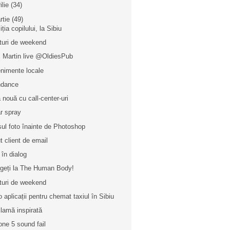
ilie
(34)
rtie
(49)
ția copilului, la Sibiu
turi de weekend
c Martin live @OldiesPub
nimente locale
ndance
 nouă cu call-center-uri
r spray
sul foto înainte de Photoshop
t client de email
 în dialog
geți la The Human Body!
turi de weekend
o aplicații pentru chemat taxiul în Sibiu
lamă inspirată
one 5 sound fail