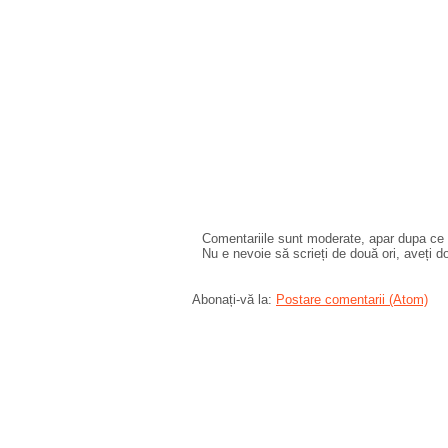
Comentariile sunt moderate, apar dupa ce l
Nu e nevoie să scrieți de două ori, aveți d
Abonați-vă la:
Postare comentarii (Atom)