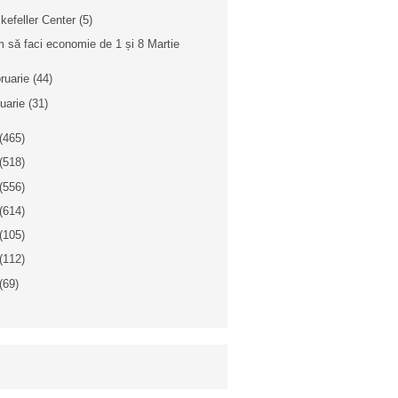
kefeller Center (5)
 să faci economie de 1 și 8 Martie
bruarie
(44)
nuarie
(31)
(465)
(518)
(556)
(614)
(105)
(112)
(69)