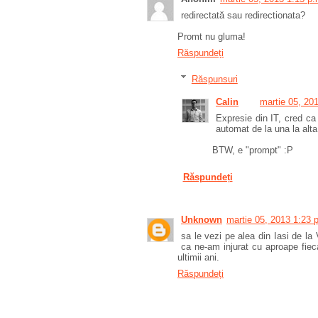
redirectată sau redirectionata?
Promt nu gluma!
Răspundeți
Răspunsuri
Calin
martie 05, 20
Expresie din IT, cred ca
automat de la una la alta
BTW, e "prompt" :P
Răspundeți
Unknown
martie 05, 2013 1:23 
sa le vezi pe alea din Iasi de la
ca ne-am injurat cu aproape fiec
ultimii ani.
Răspundeți