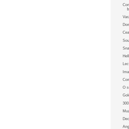
Con
b
Var
Dom
Cea
Sou
Sna
Hel
Lec
Im
Com
O s
Gol
300
Muz
Dec
Ang