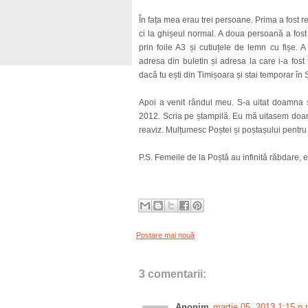
În fața mea erau trei persoane. Prima a fost r
ci la ghișeul normal. A doua persoană a fost
prin foile A3 și cutiuțele de lemn cu fișe.
adresa din buletin și adresa la care i-a fost 
dacă tu ești din Timișoara și stai temporar în 
Apoi a venit rândul meu. S-a uitat doamna s
2012. Scria pe ștampilă. Eu mă uitasem doar
reaviz. Mulțumesc Poștei și poștașului pentru
P.S. Femeile de la Poștă au infinită răbdare, 
Postare mai nouă
3 comentarii:
Anonim
martie 05, 2013 1:15 p.