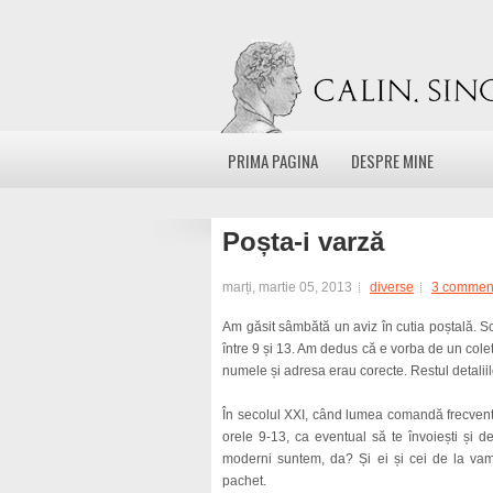
PRIMA PAGINA
DESPRE MINE
Poșta-i varză
marți, martie 05, 2013
diverse
3 commen
Am găsit sâmbătă un aviz în cutia poștală. Scr
între 9 și 13. Am dedus că e vorba de un col
numele și adresa erau corecte. Restul detaliilo
În secolul XXI, când lumea comandă frecvent ch
orele 9-13, ca eventual să te învoiești și de 
moderni suntem, da? Și ei și cei de la vam
pachet.