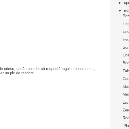
►
apr
▼
ma
Pozi
Lec
Eri
Eve
Su
Una
Bea
e citesc, dacă consider că respectă regulile bunului simț.
Fal
oar un pic de răbdare.
Cau
Idei
Mer
Lec
Zer
Rec
iPh