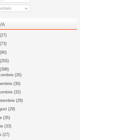
ntarii
VA
(27)
(73)
(90)
(255)
(398)
cembrie
(26)
iembrie
(30)
tombrie
(32)
ptembrie
(28)
gust
(29)
ie
(35)
nie
(33)
i
(27)