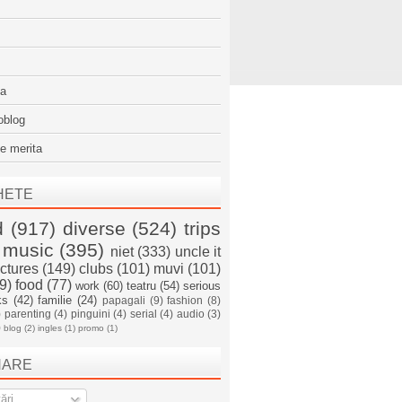
sa
oblog
e merita
HETE
d
(917)
diverse
(524)
trips
music
(395)
niet
(333)
uncle it
ictures
(149)
clubs
(101)
muvi
(101)
9)
food
(77)
work
(60)
teatru
(54)
serious
ks
(42)
familie
(24)
papagali
(9)
fashion
(8)
)
parenting
(4)
pinguini
(4)
serial
(4)
audio
(3)
)
blog
(2)
ingles
(1)
promo
(1)
NARE
ări