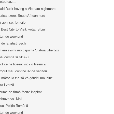
etecteaz...
ald Duck having a Vietnam nightmare
rican zero, South African hero
ri aprinse, femeile
 Best City to Visit: votați Sibiul
turi de weekend
 de la artiști vechi
 era să-mi rup capul la Statuia Libertății
ai comite și NBA-ul
ct ce ne lipsea: încă o biserică!
topul meu conține 32 de senzori
umător, io zic să vă gândiți mai bine
ta-i varză
nume de firmă foarte inspirat
brava vs. Mall
usul Poliția Română
turi de weekend