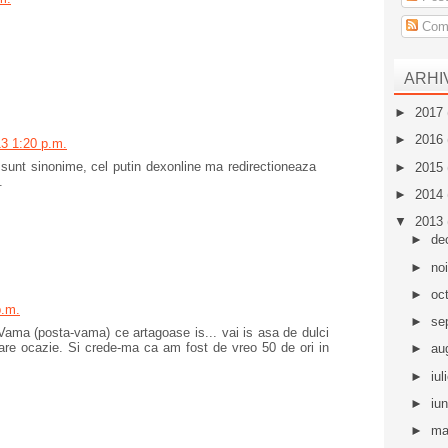
Come
ARHI
►
2017
►
2016
13 1:20 p.m.
 sunt sinonime, cel putin dexonline ma redirectioneaza
►
2015
.
►
2014
▼
2013
►
de
►
no
►
oc
p.m.
►
se
 Vama (posta-vama) ce artagoase is... vai is asa de dulci
are ocazie. Si crede-ma ca am fost de vreo 50 de ori in
►
au
►
iul
►
iu
►
ma