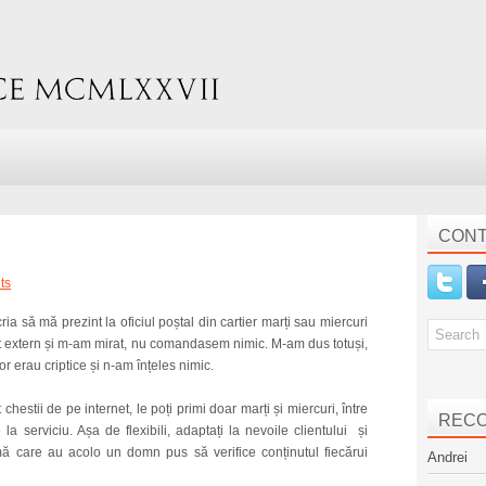
CONT
ts
ia să mă prezint la oficiul poștal din cartier marți sau miercuri
et extern și m-am mirat, nu comandasem nimic. M-am dus totuși,
r erau criptice și n-am înțeles nimic.
estii de pe internet, le poți primi doar marți și miercuri, între
REC
la serviciu. Așa de flexibili, adaptați la nevoile clientului și
ă care au acolo un domn pus să verifice conținutul fiecărui
Andrei