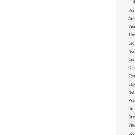
d
Don
Ame
Vio
The
Lec
Noi,
Cum
O m
Exa
Lap
Nef
Poș
Un 
Dum
Vir
Lec