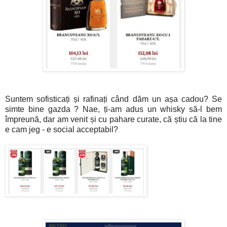
Suntem sofisticați și rafinați când dăm un așa cadou? Se
simte bine gazda ? Nae, ți-am adus un whisky să-l bem
împreună, dar am venit și cu pahare curate, că știu că la tine
e cam jeg - e social acceptabil?