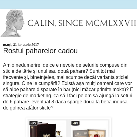
marți, 31 ianuarie 2017
Rostul paharelor cadou
Am o nedumerire: de ce e nevoie de seturile compuse din
sticle de tărie și unul sau două pahare? Sunt tot mai
frecvente și, bineînțeles, mai scumpe decât varianta sticlei
singure. Cine le cumpără? Există așa mulți oameni care vor
să aibe pahare disparate în bar (nici măcar primite moka)? E
strategie de marketing, ca să-l faci pe om să ajungă la seturi
de 6 pahare, eventual 8 dacă sparge două la beția indusă
de golirea atâtor sticle?