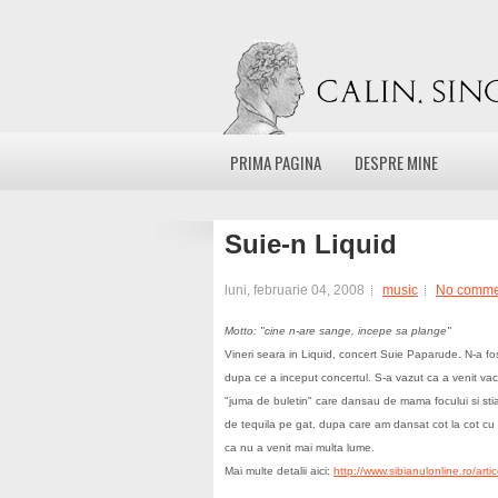
PRIMA PAGINA
DESPRE MINE
Suie-n Liquid
luni, februarie 04, 2008
music
No comme
Motto: "cine n-are sange, incepe sa plange"
Vineri seara in Liquid, concert Suie Paparude. N-a fos
dupa ce a inceput concertul. S-a vazut ca a venit va
"juma de buletin" care dansau de mama focului si stiau 
de tequila pe gat, dupa care am dansat cot la cot cu m
ca nu a venit mai multa lume.
Mai multe detalii aici:
http://www.sibianulonline.ro/arti