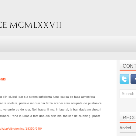
CONT
nts
t plin clubul, dar s-a strans suficienta lume cat sa se faca atmosfera
canta scolara, primele randuri din fatza scenei erau ocupate de pustoaice
versurile pe de rost. Noi, batranii, mai in lateral, la bar, dadeam shoturi
inorii. Pana la urma a fost una din cele mai tari seri de clubbing, pacat
REC
Andrei
col/ziar/sibiu/online/18350/648/