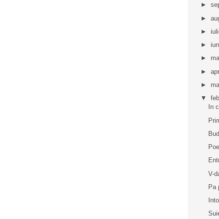
►
se
►
au
►
iul
►
iu
►
ma
►
apr
►
ma
▼
fe
In 
Pri
Bud
Poe
Ent
V-d
Pa 
Int
Sui