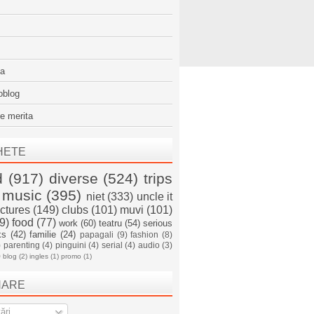
sa
oblog
e merita
HETE
d
(917)
diverse
(524)
trips
music
(395)
niet
(333)
uncle it
ictures
(149)
clubs
(101)
muvi
(101)
9)
food
(77)
work
(60)
teatru
(54)
serious
ks
(42)
familie
(24)
papagali
(9)
fashion
(8)
)
parenting
(4)
pinguini
(4)
serial
(4)
audio
(3)
)
blog
(2)
ingles
(1)
promo
(1)
NARE
ări