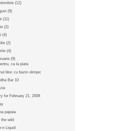
ptembrie
(12)
gust
(9)
ie
(11)
nie
(2)
i
(4)
ilie
(2)
rtie
(4)
bruarie
(9)
centru, ca la piata
mul bloc cu bazin olimpic
dha Bar 10
zie
ry for February 21, 2008
ay
pa papaia
o the wild
e-n Liquid