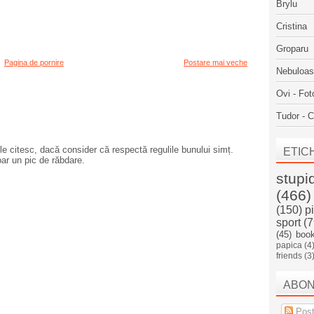
Brylu
Cristina
Groparu
Pagina de pornire
Postare mai veche
Nebuloa
Ovi - Fot
Tudor - C
e citesc, dacă consider că respectă regulile bunului simț.
ETIC
oar un pic de răbdare.
stupi
(466)
(150)
p
sport
(7
(45)
boo
papica
(4
friends
(3
ABO
Post