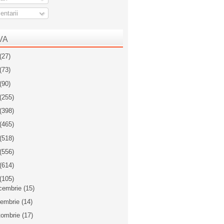
ntarii
VA
(27)
(73)
(90)
(255)
(398)
(465)
(518)
(556)
(614)
(105)
cembrie
(15)
iembrie
(14)
tombrie
(17)