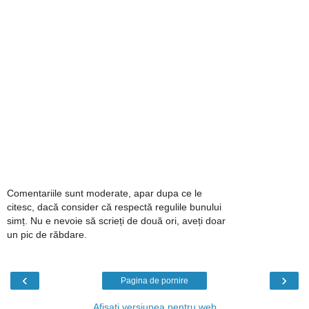
Comentariile sunt moderate, apar dupa ce le
citesc, dacă consider că respectă regulile bunului
simț. Nu e nevoie să scrieți de două ori, aveți doar
un pic de răbdare.
‹
›
Pagina de pornire
Afișați versiunea pentru web