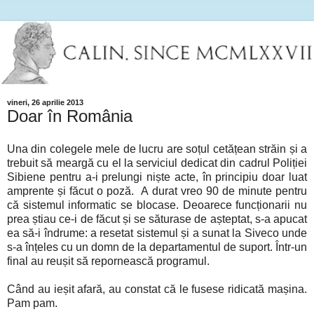
vineri, 26 aprilie 2013
Doar în România
Una din colegele mele de lucru are soțul cetățean străin și a
trebuit să meargă cu el la serviciul dedicat din cadrul Poliției
Sibiene pentru a-i prelungi niște acte, în principiu doar luat
amprente și făcut o poză. A durat vreo 90 de minute pentru
că sistemul informatic se blocase. Deoarece funcționarii nu
prea știau ce-i de făcut și se săturase de așteptat, s-a apucat
ea să-i îndrume: a resetat sistemul și a sunat la Siveco unde
s-a înțeles cu un domn de la departamentul de suport. Într-un
final au reușit să repornească programul.
Când au ieșit afară, au constat că le fusese ridicată mașina.
Pam pam.