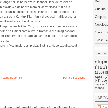
Brylu
e langa noi, se holbeaza la Johnson, face de cateva ori
din bucata aia de panza maro cu semnificatia "hai de te
Cristina
 capcaun, nu intelegea ce se intampla, erau doi negri intr-o
a aia de la Ku-Klux-Klan, funia si copacul mai lipseau. I-am
Groparu
evenit imediat zambetul pe buze.
Nebuloa
t negru ajuns la Cluj, Osby, povestea ce suparat era cand a
estiind pe nimeni care a fost in Romania si-a imaginat doar
Ovi - Fot
um Transilvania i se pare un paradis pierdut, are card de la
Tudor - C
s that?".
 merg in Mozambic, desi probabil tot m-ar duce capul sa caut
ETIC
stupi
(466)
(150)
p
sport
(7
Pagina de pornire
Postare mai veche
(45)
boo
papica
(4
friends
(3
ABO
Post
e citesc, dacă consider că respectă regulile bunului simț.