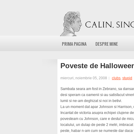
PRIMA PAGINA
DESPRE MINE
Poveste de Hallowee
miercuri, noiembrie 05, 2008
clubs
,
stupid
Sambata seara am fost in Zebrano, sa dansam
desi speram ca oamenii si-au satisfacut viner
lumii si ne-am deghizat si noi in betivi.
La un moment dat apar Johnson si Harrison, no
Incantat de victoria asupra echipei clujene de
povesteam cu Johnson, care e destul de micu
localului, un dulap de peste 2 metri, imbraca
peste, habar n-am cum se numeste dar daca vi-