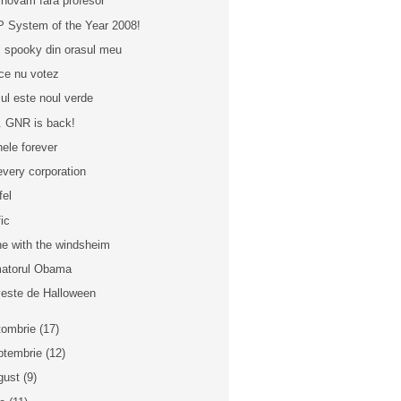
inovam fara profesor
 System of the Year 2008!
ri spooky din orasul meu
ce nu votez
ul este noul verde
. GNR is back!
ele forever
every corporation
fel
fic
e with the windsheim
atorul Obama
este de Halloween
tombrie
(17)
ptembrie
(12)
gust
(9)