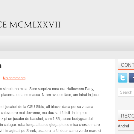
n
CONT
No comments
 si noi una mica. Spre surpriza mea era Halloween Party,
i placerea de a se masca. N-am avut ce face, am intrat in jocul
i jucatori de la CSU Sibiu, all blacks daca pot sa zic asa.
 cateva ore mai devreme, ma duc sa-i felicit. In timp ce
REC
tz pt un jucator de baschet, cam 1.85, apare bodyguardul
t in calugar: roba lunga alba cu gluga plus o mica chestie maro
Andrei
l imaginati pe Shrek, asta era la fel doar ca nu verde-maro ci