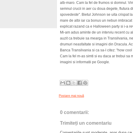
alb-maro. Cam la fel de frumos si domnul. Vin
semnul crucii in aer cu doua degete, flutura 
spovedeste". Bietul Johnson se uita crispat la
mare de albi iar ca bonus un nebun imbracat c
explicat razand ca e Halloween party si i-a r
Mi-am adus aminte de un interviu recent cu al
auzit ca trebuie sa mearga in Transilvania, n
drumuri neasfaltate si imagini din Dracula. Ac
Banca Transilvania si ca sa-l citez: "how cool i
Cam la fel m-as simti si eu daca ar trebui sa
imagini si informatii pe Google.
Postare mai nouă
0 comentarii:
Trimiteți un comentariu
Comentariile sunt moderate, apar dupa ce l