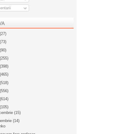
ntarii
VA
(27)
(73)
(90)
(255)
(398)
(465)
(518)
(556)
(614)
(105)
cembrie
(15)
iembrie
(14)
nko