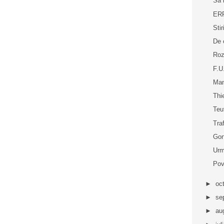
Sa 
ERP
Sti
De 
Roz
F.U
Man
Thi
Teu
Tra
Gon
Urm
Pov
►
oc
►
se
►
au