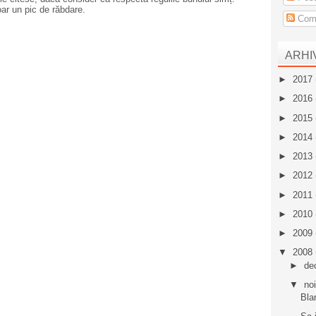
oar un pic de răbdare.
Come
ARHI
►
2017
►
2016
►
2015
►
2014
►
2013
►
2012
►
2011
►
2010
►
2009
▼
2008
►
de
▼
no
Bla