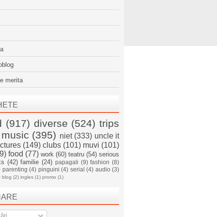
sa
oblog
e merita
HETE
d
(917)
diverse
(524)
trips
music
(395)
niet
(333)
uncle it
ictures
(149)
clubs
(101)
muvi
(101)
9)
food
(77)
work
(60)
teatru
(54)
serious
ks
(42)
familie
(24)
papagali
(9)
fashion
(8)
)
parenting
(4)
pinguini
(4)
serial
(4)
audio
(3)
)
blog
(2)
ingles
(1)
promo
(1)
NARE
ări