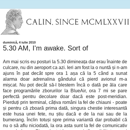
duminică, 4 iulie 2010
5.30 AM, I'm awake. Sort of
Am mai scris eu posturi la 5.30 dimineața dar erau înainte de
culcare, nu din aeroport ca azi. Ieri am fost la o nuntă și n-am
ajuns în pat decât spre ora 1 așa că la 5 când a sunat
alarma doar adrenalina gândului că pierd avionul m-a
mișcat. Nu pot decât să-l blestem încă o dată pe ăla care
face programările zborurilor la BlueAir, ora 7 mi se pare
perfectă pentru decolare doar dacă este post-meridian.
Pierduți prin terminal, câțiva români la fel de chiauni - poate
și pentru că zboară prima dată, singura chestie interesantă
este husa unei fete, nu știu dacă e de la nai sau de la
bumerang. Înclin totuși spre prima variantă dar probabil că
nu o să aflu niciodată, la ora asta sunt la fel de comunicativ