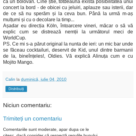
ca un bolovan. Cine știe, totdeauna există posibilitatea unui
concert la bord - de obicei cu jeluiri, aplauze sau isterii, dar
de ce să nu sperăm și la ceva bun. Până la urmă m-aș
mulțumi și cu o decolare la timp...
Așadar eu direcția Köln, întoarcere vineri, măcar o să vă
explic cum se distrează nemții la următorul meci de
WorldCup.
PS. Ce mi s-a părut original la nunta de ieri: un mic bar unde
se făceau cocktailuri, deservit de Kid, unul dintre barmanii
de la, bineînțeles!, Oldies. Vă explică Alinuța cum e cu
Mojito Mango.
Calin
la
duminică, iulie 04, 2010
Distribuiți
Niciun comentariu:
Trimiteți un comentariu
Comentariile sunt moderate, apar dupa ce le
citesc, dacă consider că respectă regulile bunului