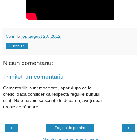
Calin
la
joi, august 23, 2012
Distribuiți
Niciun comentariu:
Trimiteți un comentariu
Comentariile sunt moderate, apar dupa ce le
citesc, dacă consider că respectă regulile bunului
simț. Nu e nevoie să scrieți de două ori, aveți doar
un pic de răbdare.
‹
›
Pagina de pornire
Afișați versiunea pentru web