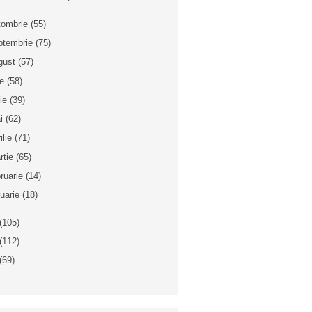
tombrie
(55)
ptembrie
(75)
gust
(57)
ie
(58)
nie
(39)
i
(62)
ilie
(71)
rtie
(65)
bruarie
(14)
nuarie
(18)
(105)
(112)
(69)