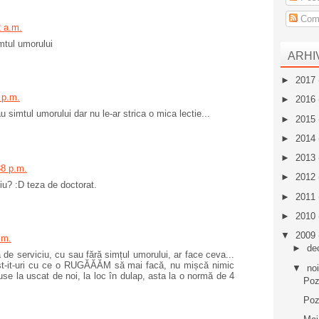
Come
2 a.m.
imtul umorului
ARHI
►
2017
 p.m.
►
2016
u simtul umorului dar nu le-ar strica o mica lectie...
►
2015
►
2014
►
2013
38 p.m.
►
2012
iu? :D teza de doctorat.
►
2011
►
2010
▼
2009
.m.
►
de
 de serviciu, cu sau fără simțul umorului, ar face ceva...
st-it-uri cu ce o RUGĂĂĂM să mai facă, nu mișcă nimic
▼
no
se la uscat de noi, la loc în dulap, asta la o normă de 4
Poz
Poz