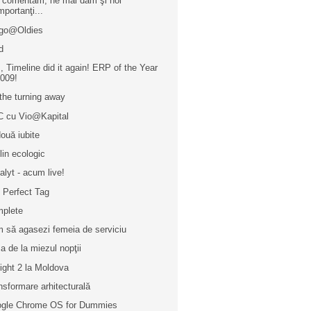
 comentăm, ne mai dăm şi noi
mportanţi...
go@Oldies
d
, Timeline did it again! ERP of the Year
009!
the turning away
 cu Vio@Kapital
două iubite
ilin ecologic
alyt - acum live!
 Perfect Tag
plete
 să agasezi femeia de serviciu
a de la miezul nopţii
light 2 la Moldova
nsformare arhitecturală
gle Chrome OS for Dummies