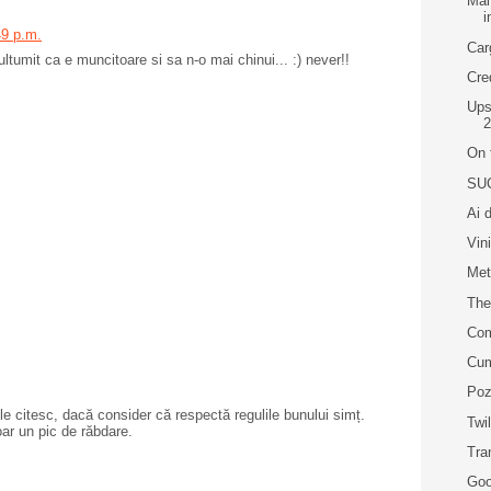
Mai
i
49 p.m.
Car
ultumit ca e muncitoare si sa n-o mai chinui... :) never!!
Cre
Ups
2
On 
SUC
Ai 
Vin
Met
The
Com
Cum
Poz
e citesc, dacă consider că respectă regulile bunului simț.
Twi
oar un pic de răbdare.
Tra
Goo