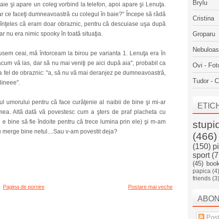
Brylu
ie şi apare un coleg vorbind la telefon, apoi apare şi Lenuţa.
dar ce faceţi dumneavoastră cu colegul în baie?" Începe să râdă
Cristina
neînţeles că eram doar obraznic, pentru că descuiase uşa după
 nu era nimic spooky în toată situaţia.
Groparu
Nebuloa
ăcusem ceai, mă întorceam la birou pe varianta 1. Lenuţa era în
acum vă las, dar să nu mai veniţi pe aici după aia", probabil ca
Ovi - Fot
la fel de obraznic: "a, să nu vă mai deranjez pe dumneavoastră,
Tudor - C
Bineee".
 umorului pentru că face curăţenie al naibii de bine şi mi-ar
ETIC
ea. Altă dată vă povestesc cum a şters de praf placheta cu
nu e bine să fie îndoite pentru că trece lumina prin ele) şi m-am
stupi
 merge bine netul....Sau v-am povestit deja?
(466)
(150)
p
sport
(7
(45)
boo
papica
(4
friends
(3
Pagina de pornire
Postare mai veche
ABO
Post