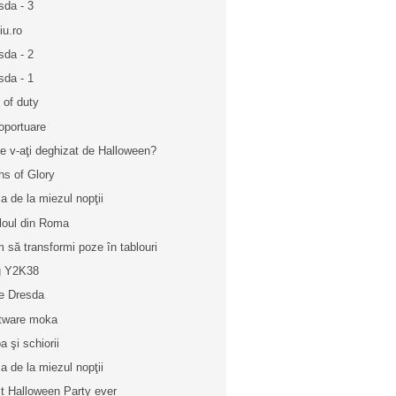
sda - 3
iu.ro
sda - 2
sda - 1
l of duty
oportuare
ce v-aţi deghizat de Halloween?
hs of Glory
a de la miezul nopţii
loul din Roma
 să transformi poze în tablouri
g Y2K38
e Dresda
tware moka
a şi schiorii
a de la miezul nopţii
t Halloween Party ever