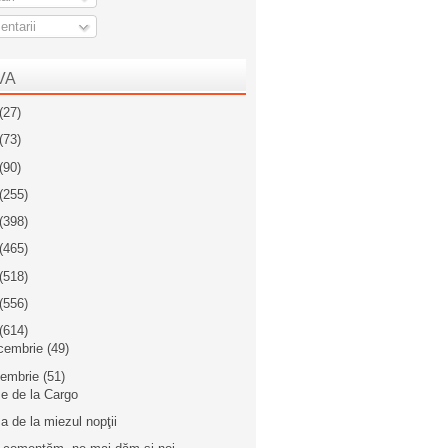
ntarii
VA
(27)
(73)
(90)
(255)
(398)
(465)
(518)
(556)
(614)
cembrie
(49)
iembrie
(51)
e de la Cargo
a de la miezul nopţii