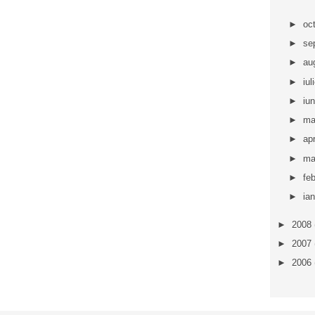
►
oc
►
se
►
au
►
iul
►
iu
►
ma
►
apr
►
ma
►
fe
►
ia
►
2008
►
2007
►
2006