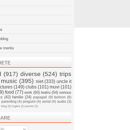
sa
oblog
e merita
HETE
d
(917)
diverse
(524)
trips
music
(395)
niet
(333)
uncle it
ictures
(149)
clubs
(101)
muvi
(101)
9)
food
(77)
work
(60)
teatru
(54)
serious
ks
(42)
familie
(24)
papagali
(9)
fashion
(8)
)
parenting
(4)
pinguini
(4)
serial
(4)
audio
(3)
)
blog
(2)
ingles
(1)
promo
(1)
NARE
ări