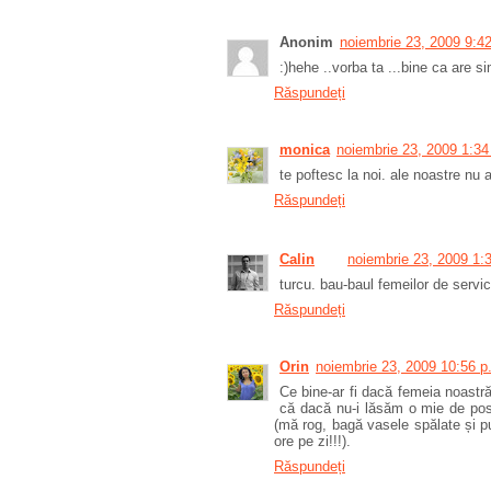
Anonim
noiembrie 23, 2009 9:4
:)hehe ..vorba ta ...bine ca are s
Răspundeți
monica
noiembrie 23, 2009 1:34
te poftesc la noi. ale noastre nu a
Răspundeți
Calin
noiembrie 23, 2009 1:
turcu. bau-baul femeilor de servic
Răspundeți
Orin
noiembrie 23, 2009 10:56 p
Ce bine-ar fi dacă femeia noastră
că dacă nu-i lăsăm o mie de po
(mă rog, bagă vasele spălate și pu
ore pe zi!!!).
Răspundeți