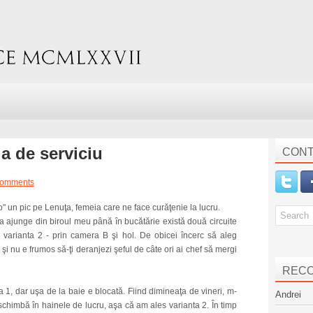
a de serviciu
CONT
comments
" un pic pe Lenuţa, femeia care ne face curăţenie la lucru.
 a ajunge din biroul meu până în bucătărie există două circuite
; varianta 2 - prin camera B şi hol. De obicei încerc să aleg
şi nu e frumos să-ţi deranjezi şeful de câte ori ai chef să mergi
REC
a 1, dar uşa de la baie e blocată. Fiind dimineaţa de vineri, m-
Andrei
schimbă în hainele de lucru, aşa că am ales varianta 2. În timp