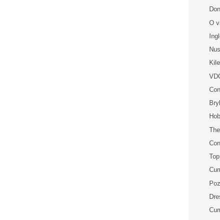
Don
O v
Ing
Nu
Kil
VD
Con
Bry
Ho
The
Con
Top
Cum
Poz
Dre
Cum