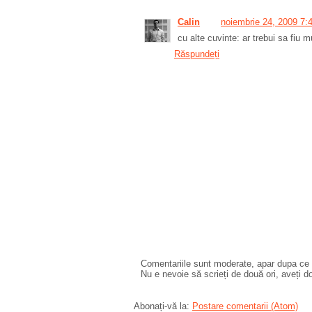
Calin
noiembrie 24, 2009 7:
cu alte cuvinte: ar trebui sa fiu m
Răspundeți
Comentariile sunt moderate, apar dupa ce l
Nu e nevoie să scrieți de două ori, aveți d
Abonați-vă la:
Postare comentarii (Atom)