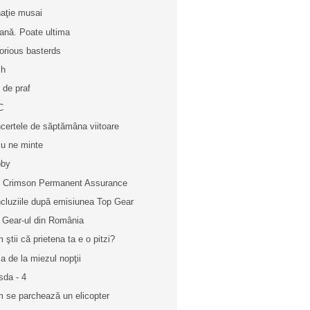
aţie musai
ană. Poate ultima
lorious basterds
sh
e de praf
C
certele de săptămâna viitoare
lu ne minte
bby
 Crimson Permanent Assurance
cluziile după emisiunea Top Gear
 Gear-ul din România
 ştii că prietena ta e o pitzi?
a de la miezul nopţii
sda - 4
 se parchează un elicopter