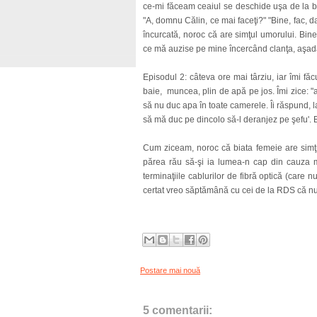
ce-mi făceam ceaiul se deschide uşa de la ba
"A, domnu Călin, ce mai faceţi?" "Bine, fac, 
încurcată, noroc că are simţul umorului. Bi
ce mă auzise pe mine încercând clanţa, aşadar
Episodul 2: câteva ore mai târziu, iar îmi f
baie, muncea, plin de apă pe jos. Îmi zice: "
să nu duc apa în toate camerele. Îi răspund, 
să mă duc pe dincolo să-l deranjez pe şefu'. 
Cum ziceam, noroc că biata femeie are simţul
părea rău să-şi ia lumea-n cap din cauza m
terminaţiile cablurilor de fibră optică (care 
certat vreo săptămână cu cei de la RDS că nu
Postare mai nouă
5 comentarii: