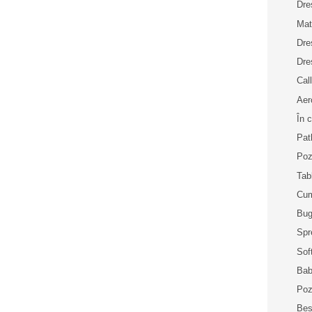
Dre
Mat
Dre
Dre
Cal
Aer
În 
Pat
Poz
Tab
Cum
Bu
Spr
Sof
Bab
Poz
Bes