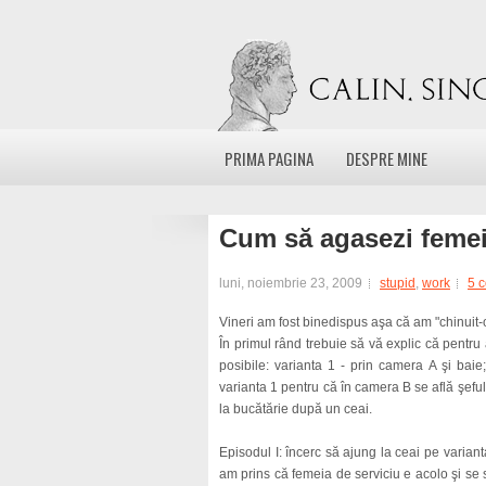
PRIMA PAGINA
DESPRE MINE
Cum să agasezi femei
luni, noiembrie 23, 2009
stupid
,
work
5 
Vineri am fost binedispus aşa că am "chinuit-o
În primul rând trebuie să vă explic că pentru
posibile: varianta 1 - prin camera A şi baie
varianta 1 pentru că în camera B se află şeful 
la bucătărie după un ceai.
Episodul I: încerc să ajung la ceai pe variant
am prins că femeia de serviciu e acolo şi se 