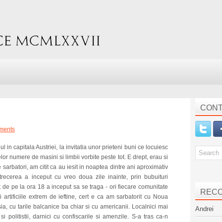
CONT
ments
 in capitala Austriei, la invitatia unor prieteni buni ce locuiesc
lor numere de masini si limbii vorbite peste tot. E drept, erau si
sarbatori, am citit ca au iesit in noaptea dintre ani aproximativ
recerea a inceput cu vreo doua zile inainte, prin bubuituri
 de pe la ora 18 a inceput sa se traga - ori fiecare comunitate
REC
 artificiile extrem de ieftine, cert e ca am sarbatorit cu Noua
ia, cu tarile balcanice ba chiar si cu americanii. Localnici mai
Andrei
i politistii, darnici cu confiscarile si amenzile. S-a tras ca-n