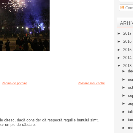
Come
ARHI
►
2017
►
2016
►
2015
►
2014
▼
2013
►
de
►
no
Pagina de pornire
Postare mai veche
►
oc
►
se
►
au
►
iul
►
iu
e citesc, dacă consider că respectă regulile bunului simț.
oar un pic de răbdare.
►
ma