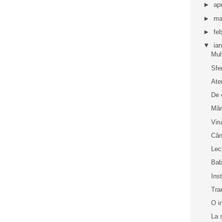
►
apr
►
ma
►
fe
▼
ia
Mul
Sfe
Ate
De 
Mân
Vir
Cân
Lec
Bab
Inst
Tra
O i
La 