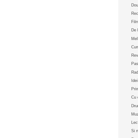
Dou
Rec
Fil
De 
Me
Cum
Rev
Pas
Rad
Idei
Pri
Cu 
Dru
Muz
Lec
Si 