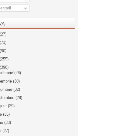
ntarii
VA
(27)
(73)
(90)
(255)
(398)
cembrie
(26)
iembrie
(30)
tombrie
(32)
ptembrie
(28)
gust
(29)
ie
(35)
nie
(33)
i
(27)