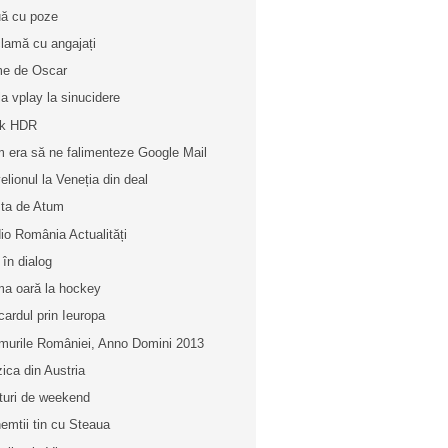
ă cu poze
lamă cu angajați
me de Oscar
la vplay la sinucidere
lk HDR
 era să ne falimenteze Google Mail
elionul la Veneția din deal
ta de Atum
io România Actualități
 în dialog
ma oară la hockey
cardul prin Ieuropa
murile României, Anno Domini 2013
ica din Austria
turi de weekend
nemtii tin cu Steaua