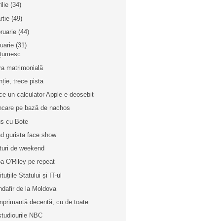
ilie
(34)
rtie
(49)
bruarie
(44)
nuarie
(31)
țumesc
ra matrimonială
nție, trece pista
ce un calculator Apple e deosebit
care pe bază de nachos
us cu Bote
d gurista face show
turi de weekend
a O'Riley pe repeat
ituțiile Statului și IT-ul
ndafir de la Moldova
mprimantă decentă, cu de toate
studiourile NBC