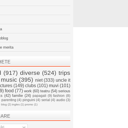
sa
oblog
e merita
HETE
d
(917)
diverse
(524)
trips
music
(395)
niet
(333)
uncle it
ictures
(149)
clubs
(101)
muvi
(101)
9)
food
(77)
work
(60)
teatru
(54)
serious
ks
(42)
familie
(24)
papagali
(9)
fashion
(8)
)
parenting
(4)
pinguini
(4)
serial
(4)
audio
(3)
)
blog
(2)
ingles
(1)
promo
(1)
NARE
ări