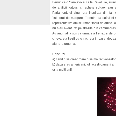
Beirut, ca-n Sarajevo si ca la Revolutie, aru
de artificii katyusha, rachete sol-aer sau
Parlamentului sigur era inspirata din fai
"taietorul de margarete" pentru ca suflul ei 
reprezentative am si urmarit focul de artificii 
nu s-au aventurat pe strazile din centrul ora
Au anuntat la stiri ca urmare a freneziei de 
cineva s-a trezit cu o racheta in casa, doua
ajuns la urgenta.
Concluzii:
a) cand o sa cresc mare o sa ma fac vanzator de
b) daca erau americani, toti acesti oameni ar f
c) la multi ani!