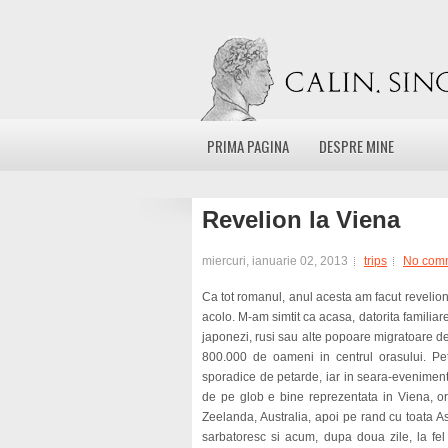
PRIMA PAGINA
DESPRE MINE
Revelion la Viena
miercuri, ianuarie 02, 2013
trips
No com
Ca tot romanul, anul acesta am facut revelionul
acolo. M-am simtit ca acasa, datorita familiare
japonezi, rusi sau alte popoare migratoare de 
800.000 de oameni in centrul orasului. Pet
sporadice de petarde, iar in seara-eveniment
de pe glob e bine reprezentata in Viena, ori
Zeelanda, Australia, apoi pe rand cu toata As
sarbatoresc si acum, dupa doua zile, la fel s