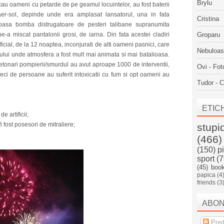
Brylu
ncau oameni cu petarde de pe geamul locuintelor, au fost baterii
 aer-sol, depinde unde era amplasat lansatorul, una in fata
Cristina
moasa bomba distrugatoare de pesteri talibane supranumita
ne-a miscat pantalonii grosi, de iarna. Din fata acestei cladiri
Groparu
oficial, de la 12 noaptea, inconjurati de alti oameni pasnici, care
Nebuloa
sului unde atmosfera a fost mult mai animata si mai batalioasa.
detonari pompierii/smurdul au avut aproape 1000 de interventii,
Ovi - Fot
zeci de persoane au suferit intoxicatii cu fum si opt oameni au
Tudor - C
ETIC
 artificii;
i fost posesori de mitraliere;
stupi
(466)
(150)
p
sport
(7
(45)
boo
papica
(4
friends
(3
ABO
Post