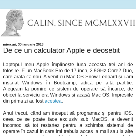
miercuri, 30 ianuarie 2013
De ce un calculator Apple e deosebit
Laptopul meu Apple împlinește luna aceasta trei ani de
folosire. E un MacBook Pro de 17 inch, 2.8GHz Core2 Duo,
care arată ca nou. A venit cu Mac OS Snow Leopard și i-am
instalat Windows în Bootcamp, adică pe altă partiție.
Alegeam la pornire ce sistem de operare să încarce, de
obicei la serviciu era Windows și acasă Mac OS. Impresiile
din prima zi au fost
acestea
.
Anul trecut, când am început să programez și pentru iOS,
ceea ce se poate face exclusiv sub MacOS, a devenit
incomod să tot restartez pentru a schimba sistemul de
operare în cazul în care îmi trebuia acces la mail sau la alte