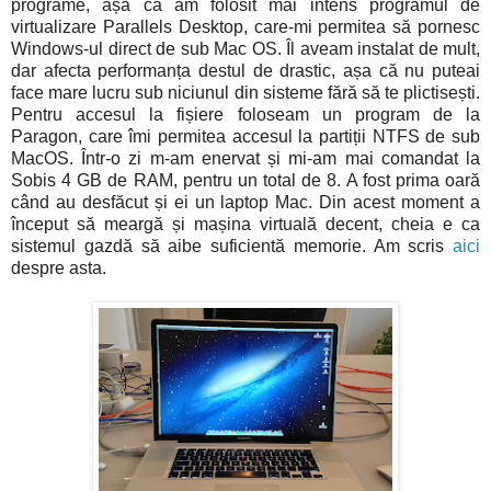
programe, așa că am folosit mai intens programul de
virtualizare Parallels Desktop, care-mi permitea să pornesc
Windows-ul direct de sub Mac OS. Îl aveam instalat de mult,
dar afecta performanța destul de drastic, așa că nu puteai
face mare lucru sub niciunul din sisteme fără să te plictisești.
Pentru accesul la fișiere foloseam un program de la
Paragon, care îmi permitea accesul la partiții NTFS de sub
MacOS. Într-o zi m-am enervat și mi-am mai comandat la
Sobis 4 GB de RAM, pentru un total de 8. A fost prima oară
când au desfăcut și ei un laptop Mac. Din acest moment a
început să meargă și mașina virtuală decent, cheia e ca
sistemul gazdă să aibe suficientă memorie. Am scris
aici
despre asta.