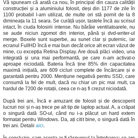
Vă spuneam că arată ca nou, în principal din cauza calității
construcției și a aluminiului folosit, deși din 1177 de zile în
1100 probabil l-am utilizat, de multe ori stă pornit de la 8
dimineața la 11 seara. Se curăță ușor, tastele încă au scrisul
intact, în ciuda folosirii intense. Nu bârâie ventilatoarele, nu
se aude niciun zgomot din interior, până și dvd-writer-ul
merge. Boxele sunt superbe, au sunet clar și puternic, iar
ecranul FullHD încă e mai bun decât orice alt ecran văzut de
mine, cu excepția Retina Display. Are două plăci video, una
integrată și una mai performantă, pe care n-am activat-o
aproape niciodată. Bateria încă ține 85% din capacitatea
maximă inițială, are 609 cicluri complete de încărcare și e
garantată pentru 2000. Mențiune negativă pentru SSD, care
consumă la fel de mult, dacă nu chiar un pic mai mult, ca
hardul de 7200 de rotații, ceea ce n-aș fi crezut niciodată.
După trei ani, încă e amuzant de folosit și de descoperit
lucruri noi și n-aș trece pe alt tip de laptop actual. A, a crăpat
o singură dată SO-ul, când nu i-a plăcut un hard extern
formatat pentru Windows. Da, ați citit bine, o singură dată în
trei ani. Detalii
aici
.
În concluzie, cam acesta ar fi răspunsul la întrebarea: ce are