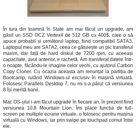
În tura din toamnă în State am mai făcut un upgrade, am
găsit un SSD OCZ Vertex4 de 512 GB cu 400$, care o să
apuce probabil și următorul laptop, fiind compatibil SATA3.
Laptopul meu are SATA2, ceea ce gătuiește un pic transferul
maxim, dar față de hard diskul de 7200 rpm, cu aceeași
capacitate, avut anterior, e rachetă. Am transferat datele într-
o noapte, făcându-le imagine celor vechi, cu ajutorul Carbon
Copy Cloner. Cu ocazia aceasta am renunțat la partiția de
Bootcamp, rulând Windows-ul exclusiv în mașină virtuală.
Folosesc Parallels Desktop 7, nu mi s-a părut că versiunea
8 își merită banii.
Mac OS-ului i-am făcut upgrade în fiecare an, în prezent fiind
versiunea 10.8 Mountain Lion. Îmi place funcția de full-
screen pe multiple ecrane virtuale, o folosesc pentru mașina
virtuală cu Windows, iar prin swipe pe touchpad comut între
ele.