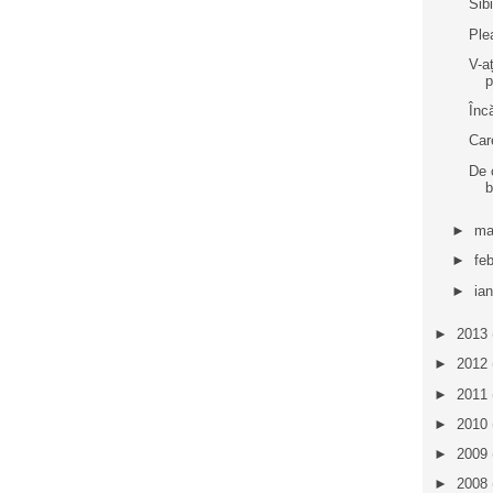
Sib
Ple
V-a
p
Înc
Care
De 
b
►
ma
►
fe
►
ia
►
2013
►
2012
►
2011
►
2010
►
2009
►
2008