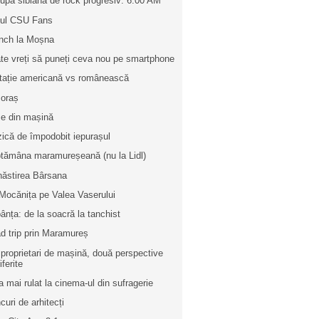
rupă sibiană de rock progresiv: 6:00 AM
bul CSU Fans
nch la Moșna
te vreți să puneți ceva nou pe smartphone
itație americană vs românească
 oraș
e din mașină
ică de împodobit iepurașul
tămâna maramureșeană (nu la Lidl)
ăstirea Bârsana
Mocănița pe Valea Vaserului
ânța: de la soacră la tanchist
d trip prin Maramureș
 proprietari de mașină, două perspective
iferite
a mai rulat la cinema-ul din sufragerie
curi de arhitecți