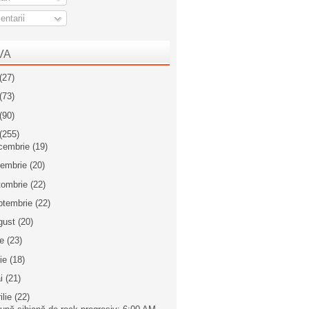
ntarii
VA
(27)
(73)
(90)
(255)
cembrie
(19)
iembrie
(20)
tombrie
(22)
ptembrie
(22)
gust
(20)
ie
(23)
nie
(18)
i
(21)
ilie
(22)