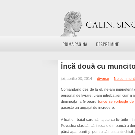
PRIMA PAGINA
DESPRE MINE
Încă două cu muncit
joi, aprilie 03, 2014
diverse
No comment
Comandând des de la el, ne-am împrietenit 
personal de livrare. L-am intrebat ieri cum î
dimineață la Groparu (
orice se vorbește de
găsește un angajat de încredere.
A luat un băiat care să-l ajute cu livrările -
Povestea clasică: că-i scoate din bancă a doua 
până apar banii și, pentru că nu s-a sinchisit d