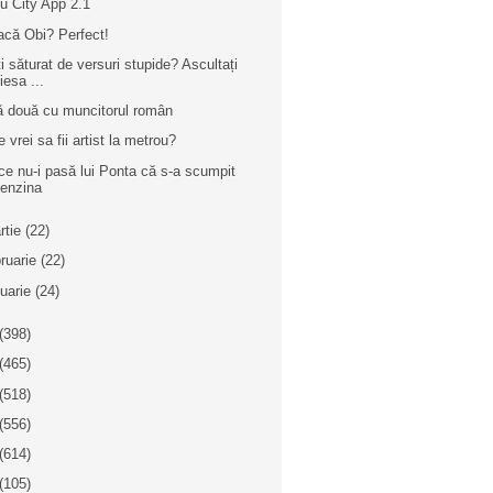
iu City App 2.1
acă Obi? Perfect!
ți săturat de versuri stupide? Ascultați
iesa ...
ă două cu muncitorul român
 vrei sa fii artist la metrou?
ce nu-i pasă lui Ponta că s-a scumpit
enzina
rtie
(22)
bruarie
(22)
nuarie
(24)
(398)
(465)
(518)
(556)
(614)
(105)