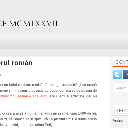
orul român
CONT
s
cu un băiat care are o mică afacere gastronomică și se ocupă
i merge și mi-a spus o poveste aproape identică cu ce citisem de
 muncitorul român e adevărat
): are clienți și activitate, dar nu
REC
 într-o seară acesta nu i-a mai adus încasările, cam 1400 de lei.
zi, că-i maică-sa în spital, că i-a pierdut etc. L-a trimis acasă
Andrei
e avertizări, l-a dat pe mâna Poliției.