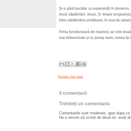
Și-a găsit bucătar cu experiență în domeniu, 
două săptămâni, brusc, în timpul programului
întos săptămâna următoare, în ziua de salariu,
Firma funcționează din toamnă, iar cele două p
mai defavorizate și cu șomaj mare, lumea își
Postare mai nouă
0 comentarii:
Trimiteți un comentariu
Comentariile sunt moderate, apar dupa ce l
Nu e nevoie să scrieți de două ori, aveți d