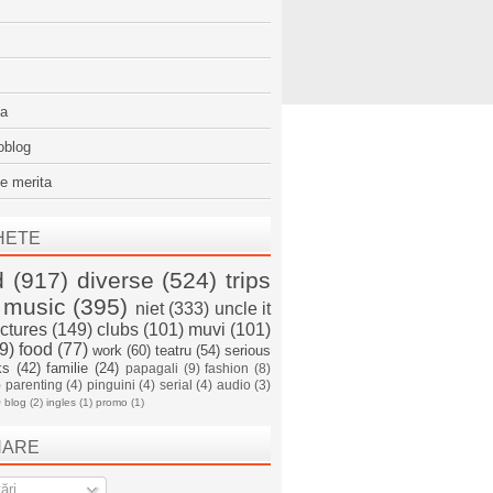
sa
oblog
e merita
HETE
d
(917)
diverse
(524)
trips
music
(395)
niet
(333)
uncle it
ictures
(149)
clubs
(101)
muvi
(101)
9)
food
(77)
work
(60)
teatru
(54)
serious
ks
(42)
familie
(24)
papagali
(9)
fashion
(8)
)
parenting
(4)
pinguini
(4)
serial
(4)
audio
(3)
)
blog
(2)
ingles
(1)
promo
(1)
NARE
ări