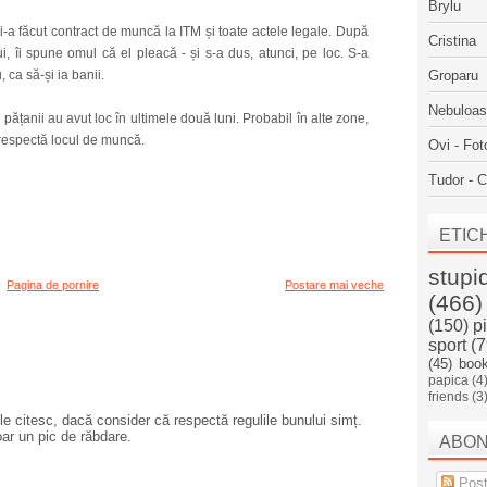
Brylu
i-a făcut contract de muncă la ITM și toate actele legale. După
Cristina
, îi spune omul că el pleacă - și s-a dus, atunci, pe loc. S-a
 ca să-și ia banii.
Groparu
Nebuloa
ățanii au avut loc în ultimele două luni. Probabil în alte zone,
 respectă locul de muncă.
Ovi - Fot
Tudor - C
ETIC
stupi
Pagina de pornire
Postare mai veche
(466)
(150)
p
sport
(7
(45)
boo
papica
(4
friends
(3
e citesc, dacă consider că respectă regulile bunului simț.
oar un pic de răbdare.
ABO
Post