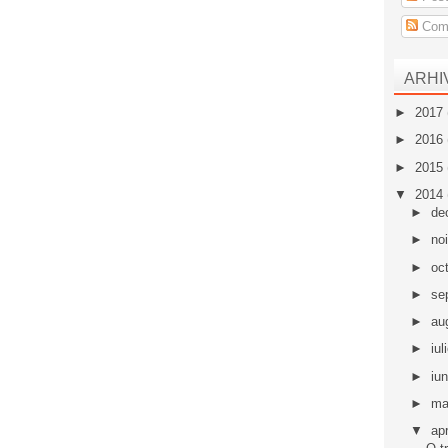
Come
ARHI
►
2017
►
2016
►
2015
▼
2014
►
de
►
no
►
oc
►
se
►
au
►
iul
►
iu
►
ma
▼
apr