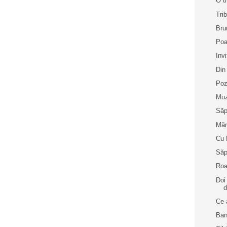
O t
Tri
Bru
Poa
Inv
Din
Poz
Muz
Săp
Măn
Cu 
Săp
Roa
Doi
d
Ce 
Ban