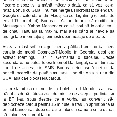
fiecare dispozitiv la mână măcar o dată, ca să vezi ce-ai
ratat. Bonus cu GMail: nu mai mergea sincronizat calendarul
Google cu calendarul din Mac și cu cel Lightning (clientul de
email Thunderbird). Bonus cu Yahoo: trebuie să modifici în
Messages și Yahoo Messenger ca să poți să folosi clienții
de chat. Hărțuială la maxim, mai ales când ai nevoie să
ajungi la o informație și primești doar mesaje de eroare.
Astea au fost soft, colegul meu a pățit-o hard: nu i-a mers
cartela de mobil Cosmote/T-Mobile în Georgia, deși era
activat roamingul, iar în Germania o folosise. Efecte
secundare: nu putea folosi Internet Bankingul, care-i trimitea
codul de acces prin SMS. Bonus: detectaseră cei de la
bancă incercări de plată simultane, una din Asia și una din
SUA, așa că-i blocaseră cardul.
L-am sfătuit să-i sune de la hotel. La T-Mobile s-a lăsat
păgubaș după câteva zeci de minute de așteptat pe linie, iar
la BT i-au spus despre ce e vorba, au convenit să-i
deblocheze cardul pentru 15 minute, a tras un sprint până la
primul bancomat, după care s-a întors în cameră și i-a sunat,
să-i blocheze cardul la loc.