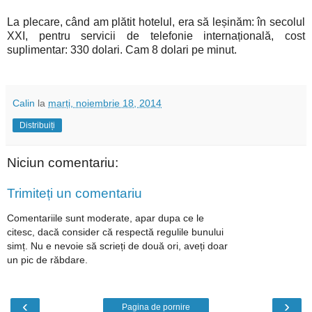
La plecare, când am plătit hotelul, era să leșinăm: în secolul
XXI, pentru servicii de telefonie internațională, cost
suplimentar: 330 dolari. Cam 8 dolari pe minut.
Calin
la
marți, noiembrie 18, 2014
Distribuiți
Niciun comentariu:
Trimiteți un comentariu
Comentariile sunt moderate, apar dupa ce le
citesc, dacă consider că respectă regulile bunului
simț. Nu e nevoie să scrieți de două ori, aveți doar
un pic de răbdare.
‹
›
Pagina de pornire