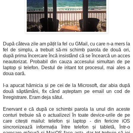
După câteva zile am pățit la fel cu GMail, cu care n-a mers la
fel de simplu, a trebuit să-mi schimb parola de două ori,
după prima încercare încă insistând că se încearcă un acces
neautorizat. Probabil din cauza accesului simultan de pe
laptop și telefon. Destul de iritant tot procesul, mai ales a
doua oară.
I-a apucat hărnicia și pe cei de la Microsoft, dar abia după
două săptămâni, fix când așteptam pe email un cod de
înregistrare. Eram deja sătul.
Enervant e că după ce schimbi parola la unul din aceste
conturi trebuie să o actualizezi în toate device-urile de pe
care citești mailul: telefon și laptop - din fericire iOS
sincronizează informația între telefon și tabletă, într-o
oarecare măsură și MacOS face asta, dar tot trebuie să iei