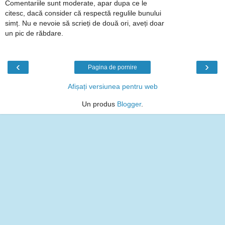
Comentariile sunt moderate, apar dupa ce le
citesc, dacă consider că respectă regulile bunului
simț. Nu e nevoie să scrieți de două ori, aveți doar
un pic de răbdare.
‹
›
Pagina de pornire
Afișați versiunea pentru web
Un produs
Blogger
.