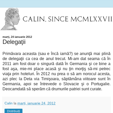
marți, 24 ianuarie 2012
Delegaţii
Primăvara aceasta (sau e încă iarnă?) se anunţă mai plină
de delegaţii ca cea de anul trecut. Mi-am dat seama că în
2011 am fost doar o singură dată în Germania şi ce bine a
fost aşa, mie-mi place acasă şi nu ţin morţiş să-mi petrec
viaţa prin hoteluri. În 2012 nu prea o să am norocul acesta,
azi plec la Deta via Timişoara, săptămâna viitoare sunt în
Germania, apoi se întrevede o Slovacie şi o Portugalie.
Deocamdată să sperăm că drumurile patriei sunt curate.
Calin
la
marți, ianuarie 24, 2012
Distribuiți