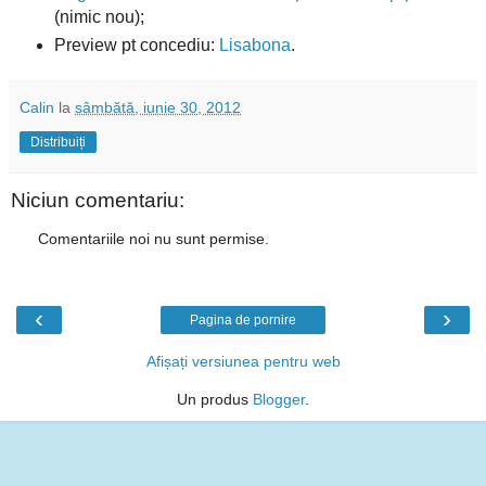
(nimic nou);
Preview pt concediu:
Lisabona
.
Calin
la
sâmbătă, iunie 30, 2012
Distribuiți
Niciun comentariu:
Comentariile noi nu sunt permise.
‹
›
Pagina de pornire
Afișați versiunea pentru web
Un produs
Blogger
.