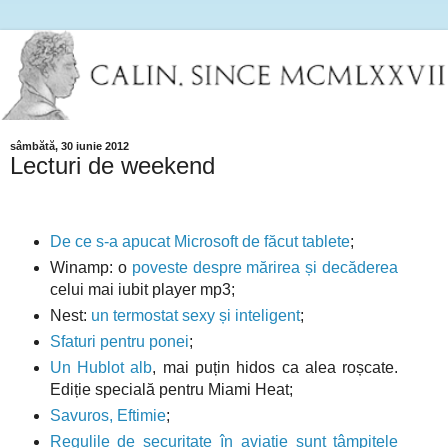
sâmbătă, 30 iunie 2012
Lecturi de weekend
De ce s-a apucat Microsoft de făcut tablete
;
Winamp: o
poveste despre mărirea și decăderea
celui mai iubit player mp3;
Nest:
un termostat sexy și inteligent
;
Sfaturi pentru ponei
;
Un Hublot alb
, mai puțin hidos ca alea roșcate.
Ediție specială pentru Miami Heat;
Savuros, Eftimie
;
Regulile de securitate în aviație sunt tâmpițele